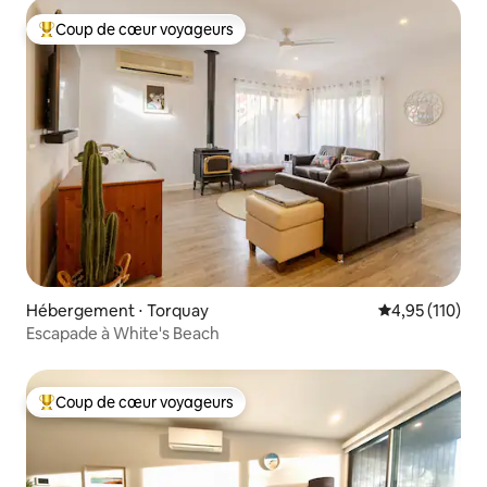
Coup de cœur voyageurs
Coups de cœur voyageurs les plus appréciés
Hébergement ⋅ Torquay
Évaluation moy
4,95 (110)
Escapade à White's Beach
Coup de cœur voyageurs
Coups de cœur voyageurs les plus appréciés