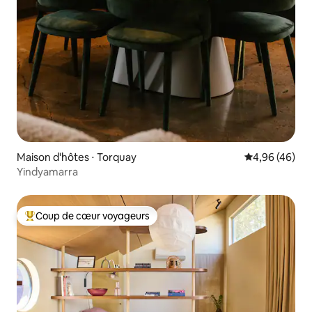
Maison d'hôtes ⋅ Torquay
Évaluation mo
4,96 (46)
Yindyamarra
Coup de cœur voyageurs
Coups de cœur voyageurs les plus appréciés