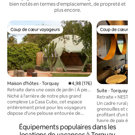
bien notés en termes d'emplacement, de propreté et
plus encore.
Coup de cœur voyageurs
Coup de cœur vo
Coup de cœur voyageurs
Coup de cœur vo
Maison d'hôtes ⋅ Torquay
Évaluation moyenne sur la base 
4,98 (176)
Retraite dans une oasis de jardin | À pied
Suite ⋅ Torquay
de la plage
Niché à l'arrière de notre plus grand
Retraite « NEST » 
complexe La Casa Cubo, cet espace
paisible
Un cadre rural pais
entièrement privé pour les voyageurs
grenouilles et des
dispose d'une pelouse entourée de
profitant d’un bai
jardins luxuriants, de terrasses, d'un
havre de paix élég
dôme géodésique, d'une douche
Équipements populaires dans les
un lit « queen size
extérieure chaude, d'une salle de bain
2,5 km de Whites Beach. Rem
locations de vacances à Torquay