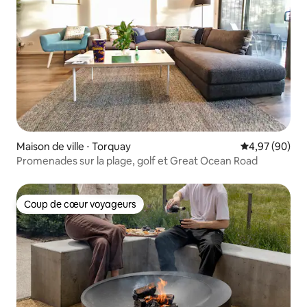
Maison de ville ⋅ Torquay
Évaluation mo
4,97 (90)
Promenades sur la plage, golf et Great Ocean Road
Coup de cœur voyageurs
Coup de cœur voyageurs