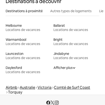
Destinations à découvrir
Destinations à proximité
Autres types de logements
Lie
Melbourne
Ballarat
Locations de vacances
Locations de vacances
Warrnambool
Bright
Locations de vacances
Locations de vacances
Launceston
Jindabyne
Locations de vacances
Locations de vacances
Daylesford
Afficher plus
Locations de vacances
Airbnb
Australie
Victoria
Comté de Surf Coast
Torquay