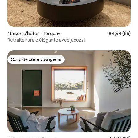
Maison d'hôtes ⋅ Torquay
Évaluation mo
4,94 (65)
Retraite rurale élégante avec jacuzzi
Coup de cœur voyageurs
Coup de cœur voyageurs