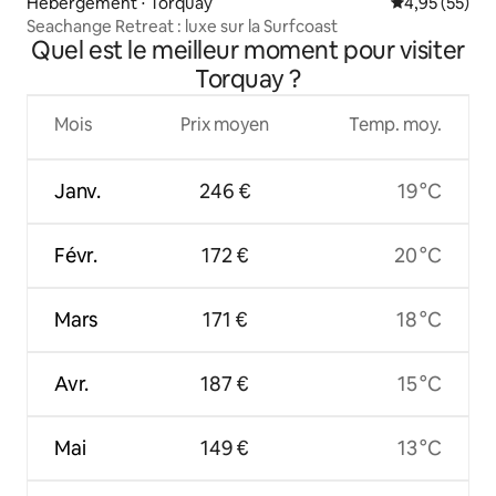
Hébergement ⋅ Torquay
Évaluation mo
4,95 (55)
Seachange Retreat : luxe sur la Surfcoast
Quel est le meilleur moment pour visiter
Torquay ?
Mois
Prix moyen
Temp. moy.
Janv.
246 €
19 °C
Févr.
172 €
20 °C
Mars
171 €
18 °C
Avr.
187 €
15 °C
Mai
149 €
13 °C