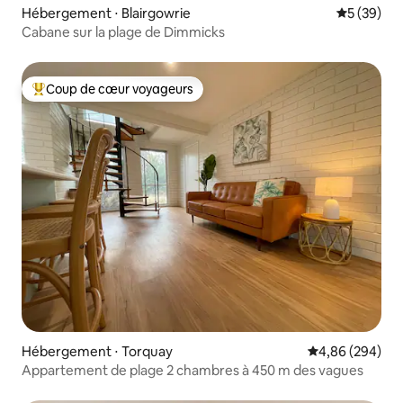
Hébergement ⋅ Blairgowrie
Évaluation
5 (39)
Cabane sur la plage de Dimmicks
Coup de cœur voyageurs
Coups de cœur voyageurs les plus appréciés
Hébergement ⋅ Torquay
Évaluation moy
4,86 (294)
Appartement de plage 2 chambres à 450 m des vagues