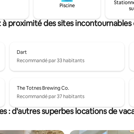
Stationn
de sa propre porte d'entrée, av
Piscine
su
propre place de parking juste à
l'extérieur. Idéal pour les coupl
accueillons également les ani
 à proximité des sites incontournables
compagnie.
Dart
Recommandé par 33 habitants
The Totnes Brewing Co.
Recommandé par 37 habitants
es : d'autres superbes locations de vac