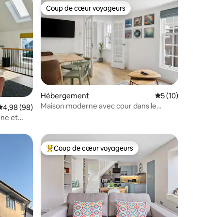
Coup de cœur voyageurs
lus appréciés
Coup de cœur voyageurs
Hébergement
Évaluation moyenne
5 (10)
Maison moderne avec cour dans le
taires : 4,96 sur 5
Évaluation moyenne sur la base de 98 commentaires : 4,98 sur 5
4,98 (98)
centre de Totnes
ne et
Coup de cœur voyageurs
Coups de cœur voyageurs les plus appréciés