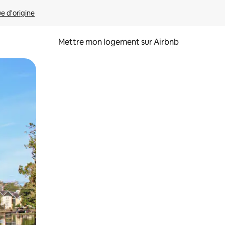
ue d'origine
Mettre mon logement sur Airbnb
sant glisser.