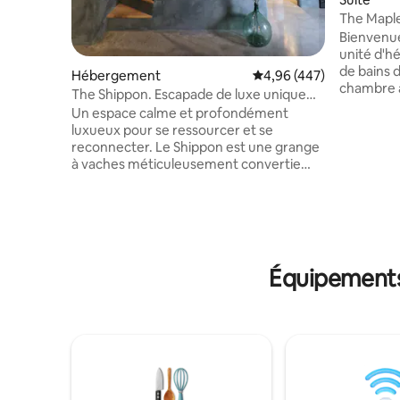
The Maple
de la suite
Bienvenue
unité d'h
de bains d
Hébergement
Évaluation moyenne sur 
4,96 (447)
chambre a
The Shippon. Escapade de luxe unique
est comp
dans le sud du Devon.
Un espace calme et profondément
comprend
luxueux pour se ressourcer et se
avec salle
reconnecter. Le Shippon est une grange
sommes da
à vaches méticuleusement convertie
« rivière 
avec des sols en béton chauffé et poli,
de nombre
des murs vert foncé légèrement
indépenda
incurvés, une cuisine construite à la
Dartmoor
main, des coins de lecture
pédestres
chaleureusement éclairés et des
maison es
matériaux naturels. Couvertures en
Équipements 
ville, ave
laine, canapé en plumes, poêle à bois
principale
scandinave ancien, lit King Size avec
draps et couette en lin français, douche à
effet de cascade et serviettes très
douces. Notre hameau endormi du
Devon n'est éclairé que par les étoiles la
nuit. Vous dormirez peut-être mieux que