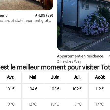
r la base de 85 commentaires : 4,91 sur 5
ment
Évaluation moyenne sur la base de 89 commen
4,99 (89)
acieux et stationnement gratuit
 rue
Appartement en résidence
2 Hawkes Way
est le meilleur moment pour visiter To
Avr.
Mai
Juin
Juil.
Août
101 €
104 €
103 €
102 €
112 €
10 °C
12 °C
15 °C
17 °C
17 °C