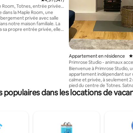
 Room, Totnes, entrée privée
.
 dans la Maple Room, une
ébergement privée avec salle
ans notre maison familiale. La
la base de 447 commentaires : 4,96 sur 5
 sa propre entrée privée, elle
lètement indépendante et
 une entrée et une chambre
 de bains privative. Nous
ns la belle ville médiévale
Appartement en résidence
É
et marché » de Totnes, qui abrite
Primrose Studio - animaux acce
ux magasins et restaurants
parking privé
Bienvenue à Primrose Studio, u
nts, à proximité des plages, de
appartement indépendant sur u
 et de nombreux sentiers
calme et privée, à seulement 2
 et de randonnée. Notre
pied du centre de Totnes. Satn
t sur une colline surplombant la
populaires dans les locations de vaca
nous trouvera pas - nos instruc
c une vue magnifique, et la rue
d'arrivée le feront ! Magnifiqu
 est à 10/15 minutes à pied.
converti en 2021 - avec des sols
ardoise/bois avec chauffage au 
poêle à bois, une salle de bains
baignoire à remous et douche 
l'italienne, et une cuisine sépar
entièrement équipée. Le studi