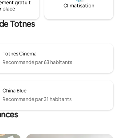
ement gratuit
ec sa
disponible à proximité pour s'assurer que
Climatisation
r place
vous disposez de tout ce dont vous avez
es, nous
besoin pour que votre séjour soit
maux de
confortable et reposant.
 de Totnes
Totnes Cinema
Recommandé par 63 habitants
China Blue
Recommandé par 31 habitants
ances