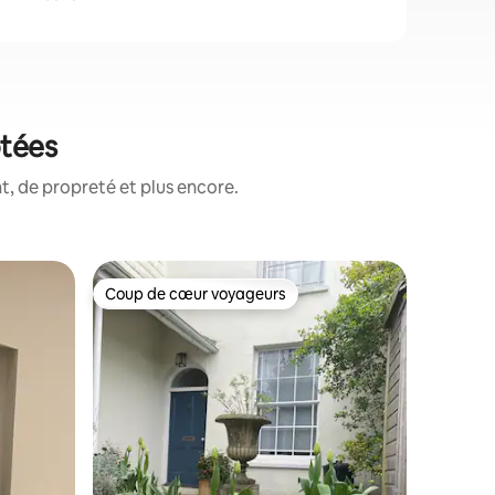
otées
, de propreté et plus encore.
Loft
Coup de cœur voyageurs
Coup
lus appréciés
Coup de cœur voyageurs
Coups d
Totnes : 
plages et
Profitez
rénové av
ville his
7 minutes à pi
ville à l
nombreux
et pubs 
normand,
ntaires : 4,91 sur 5