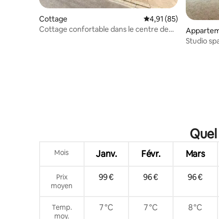
Cottage
Évaluation moyenne su
4,91 (85)
Cottage confortable dans le centre de
Apparte
Totnes
Studio sp
hors de la
Quel 
Mois
Janv.
Févr.
Mars
99 €
96 €
96 €
Prix
moyen
7 °C
7 °C
8 °C
Temp.
moy.