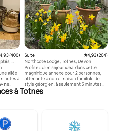
tradition
son centr
www.air
Profitez
long de l
d'entrée 
Dartmoor à pro
couples, 
valuation moyenne sur la base de 400 commentaires : 4,93 sur 5
4,93 (400)
Suite
Évaluation moyenne sur
4,93 (204)
ptés,
Northcote Lodge, Totnes, Devon
n
Profitez d'un séjour idéal dans cette
ne allée
magnifique annexe pour 2 personnes,
 minutes à
attenante à notre maison familiale de
av ne
style géorgien, à seulement 5 minutes à
nces à Totnes
tions
pied de tous les fabuleux commerces,
ement
cafés et restaurants de notre superbe
 en
ville historique. Le Lodge vous offre une
sol, un
expérience de boutique-hôtel avec le
 avec
confort et l'intimité d'une entrée
à
indépendante, d'une kitchenette
ée
élégante et d'un espace détente paisible
o dispose
dans la cour. Votre hôte accueillant est