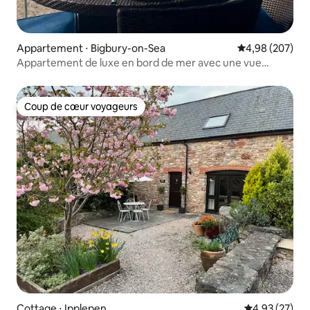
Appartement ⋅ Bigbury-on-Sea
Évaluation moy
4,98 (207)
Appartement de luxe en bord de mer avec une vue
incroyable
Coup de cœur voyageurs
Coup de cœur voyageurs
Cottage ⋅ Ipplepen
Évaluation mo
4,93 (27)