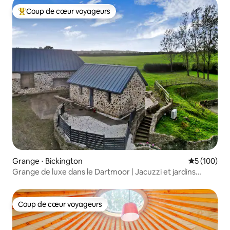
Coup de cœur voyageurs
Coups de cœur voyageurs les plus appréciés
Grange ⋅ Bickington
Évaluation 
5 (100)
Grange de luxe dans le Dartmoor | Jacuzzi et jardins
privés
Coup de cœur voyageurs
Coup de cœur voyageurs