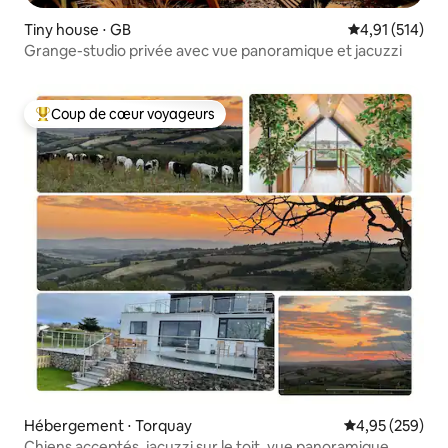
Tiny house ⋅ GB
Évaluation moy
4,91 (514)
Grange-studio privée avec vue panoramique et jacuzzi
Coup de cœur voyageurs
Coups de cœur voyageurs les plus appréciés
Hébergement ⋅ Torquay
Évaluation moy
4,95 (259)
Chiens acceptés, jacuzzi sur le toit, vue panoramique.