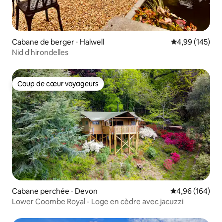
Cabane de berger ⋅ Halwell
Évaluation moy
4,99 (145)
Nid d'hirondelles
Coup de cœur voyageurs
Coup de cœur voyageurs
Cabane perchée ⋅ Devon
Évaluation moy
4,96 (164)
Lower Coombe Royal - Loge en cèdre avec jacuzzi