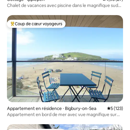
Chalet de vacances avec piscine dans le magnifique sud
du Devon
Coup de cœur voyageurs
Coups de cœur voyageurs les plus appréciés
Appartement en résidence ⋅ Bigbury-on-Sea
Évaluation 
5 (123)
Appartement en bord de mer avec vue magnifique sur
l'île