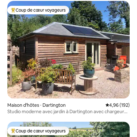
Coup de cœur voyageurs
Coups de cœur voyageurs les plus appréciés
Maison d'hôtes ⋅ Dartington
Évaluation moy
4,96 (192)
Studio moderne avec jardin à Dartington avec chargeur
pour véhicule électrique
Coup de cœur voyageurs
Coups de cœur voyageurs les plus appréciés