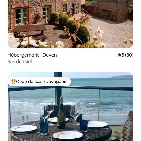
Hébergement ⋅ Devon
Évaluation
5 (30)
Sac de miel
Coup de cœur voyageurs
Coups de cœur voyageurs les plus appréciés