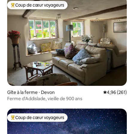
Coup de cœur voyageurs
Coups de cœur voyageurs les plus appréciés
Gîte à la ferme ⋅ Devon
Évaluation moy
4,96 (261)
Ferme d'Addislade, vieille de 900 ans
Coup de cœur voyageurs
Coups de cœur voyageurs les plus appréciés