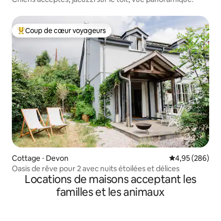
Coup de cœur voyageurs
Coups de cœur voyageurs les plus appréciés
Cottage ⋅ Devon
Évaluation moy
4,95 (286)
Oasis de rêve pour 2 avec nuits étoilées et délices
Locations de maisons acceptant les
familles et les animaux