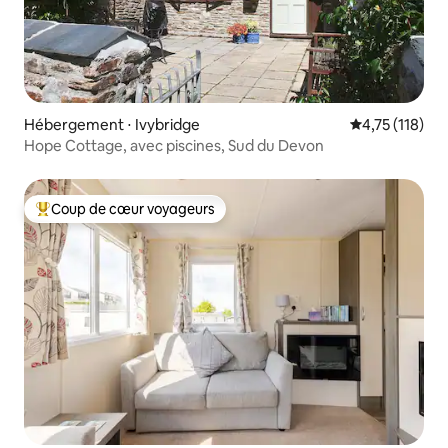
Hébergement ⋅ Ivybridge
Évaluation moy
4,75 (118)
Hope Cottage, avec piscines, Sud du Devon
Coup de cœur voyageurs
Coups de cœur voyageurs les plus appréciés