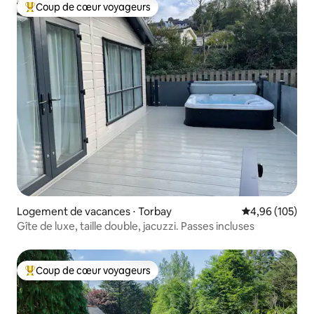
Coup de cœur voyageurs
Coups de cœur voyageurs les plus appréciés
Logement de vacances ⋅ Torbay
Évaluation moy
4,96 (105)
Gîte de luxe, taille double, jacuzzi. Passes incluses
Coup de cœur voyageurs
Coups de cœur voyageurs les plus appréciés