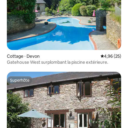
Cottage ⋅ Devon
Évaluation mo
4,96 (25)
Gatehouse West surplombant la piscine extérieure.
Superhôte
Superhôte