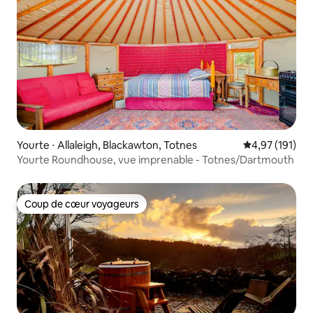
Yourte ⋅ Allaleigh, Blackawton, Totnes
Évaluation moy
4,97 (191)
Yourte Roundhouse, vue imprenable - Totnes/Dartmouth
Coup de cœur voyageurs
Coup de cœur voyageurs