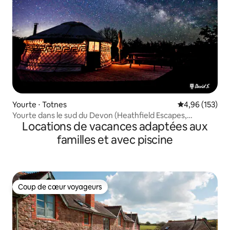
Yourte ⋅ Totnes
Évaluation moy
4,96 (153)
Yourte dans le sud du Devon (Heathfield Escapes,
Locations de vacances adaptées aux
4 couchages)
familles et avec piscine
Coup de cœur voyageurs
Coup de cœur voyageurs