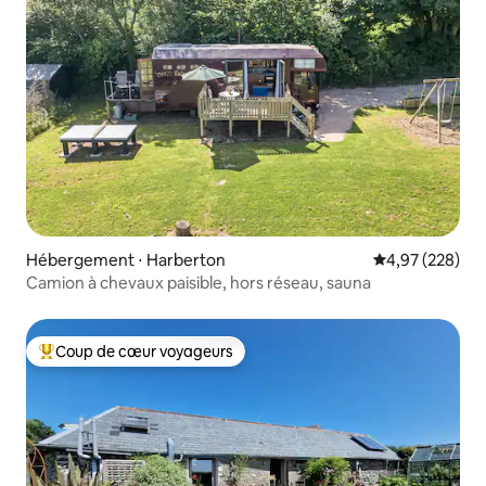
Hébergement ⋅ Harberton
Évaluation moy
4,97 (228)
Camion à chevaux paisible, hors réseau, sauna
Coup de cœur voyageurs
Coups de cœur voyageurs les plus appréciés