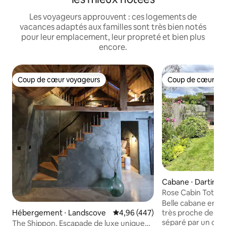
Les voyageurs approuvent : ces logements de
vacances adaptés aux familles sont très bien notés
pour leur emplacement, leur propreté et bien plus
encore.
Coup de cœur voyageurs
Coup de cœur vo
Coup de cœur voyageurs
Coup de cœur vo
Cabane ⋅ Dartingt
Rose Cabin Totne
Belle cabane en bo
très proche de la r
Hébergement ⋅ Landscove
Évaluation moyenne sur la base 
4,96 (447)
séparé par un chemi
The Shippon. Escapade de luxe unique