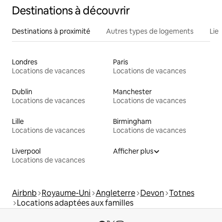
Destinations à découvrir
Destinations à proximité
Autres types de logements
Lie
Londres
Paris
Locations de vacances
Locations de vacances
Dublin
Manchester
Locations de vacances
Locations de vacances
Lille
Birmingham
Locations de vacances
Locations de vacances
Liverpool
Afficher plus
Locations de vacances
Airbnb
Royaume-Uni
Angleterre
Devon
Totnes
Locations adaptées aux familles