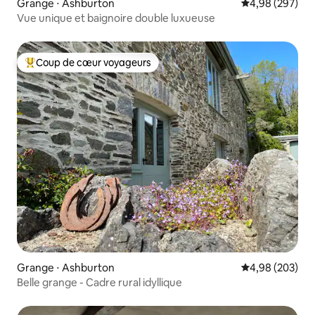
Grange ⋅ Ashburton
Évaluation moy
4,98 (297)
Vue unique et baignoire double luxueuse
Coup de cœur voyageurs
Coups de cœur voyageurs les plus appréciés
Grange ⋅ Ashburton
Évaluation moy
4,98 (203)
Belle grange - Cadre rural idyllique