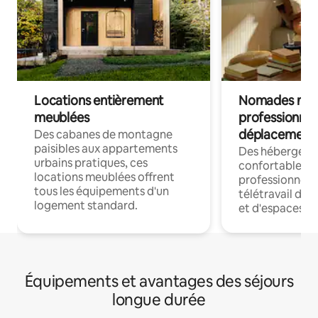
Locations entièrement
Nomades num
meublées
professionnel
déplacement
Des cabanes de montagne
paisibles aux appartements
Des hébergem
urbains pratiques, ces
confortables p
locations meublées offrent
professionnels
tous les équipements d'un
télétravail dis
logement standard.
et d'espaces de
Équipements et avantages des séjours
longue durée