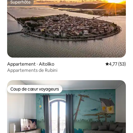
Superhôte
Superhôte
Appartement ⋅ Aitoliko
Évaluation mo
4,77 (53)
Appartements de Rubini
Coup de cœur voyageurs
Coup de cœur voyageurs