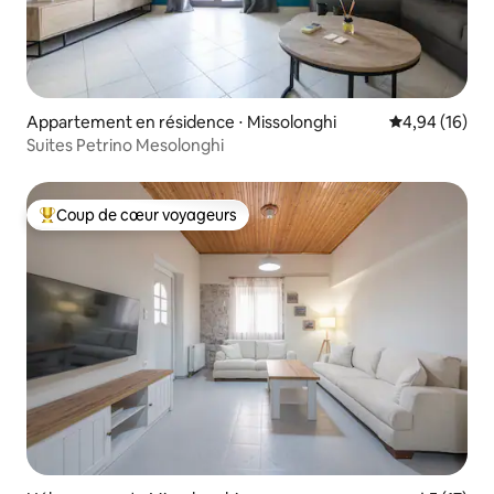
Appartement en résidence ⋅ Missolonghi
Évaluation mo
4,94 (16)
Suites Petrino Mesolonghi
Coup de cœur voyageurs
Coups de cœur voyageurs les plus appréciés