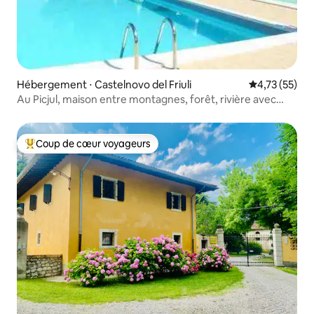
Hébergement ⋅ Castelnovo del Friuli
Évaluation mo
4,73 (55)
Au Picjul, maison entre montagnes, forêt, rivière avec
vélos électriques
Coup de cœur voyageurs
Coups de cœur voyageurs les plus appréciés