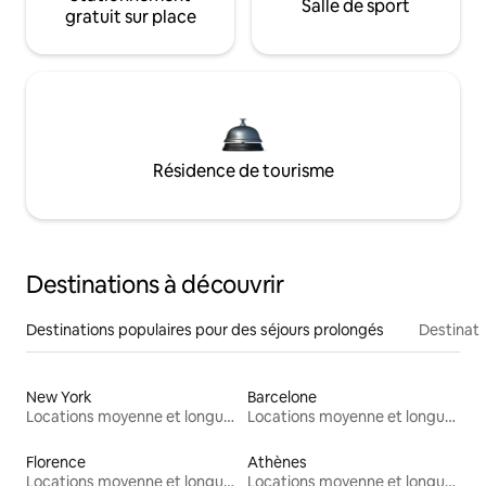
Salle de sport
gratuit sur place
Résidence de tourisme
Destinations à découvrir
Destinations populaires pour des séjours prolongés
Destinati
New York
Barcelone
Locations moyenne et longue durée
Locations moyenne et longue durée
Florence
Athènes
Locations moyenne et longue durée
Locations moyenne et longue durée