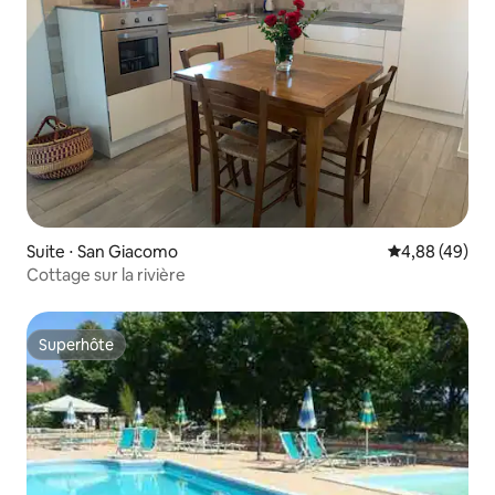
Suite ⋅ San Giacomo
Évaluation mo
4,88 (49)
Cottage sur la rivière
Superhôte
Superhôte