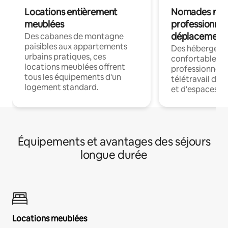
Locations entièrement
Nomades num
meublées
professionnel
déplacement
Des cabanes de montagne
paisibles aux appartements
Des hébergem
urbains pratiques, ces
confortables p
locations meublées offrent
professionnels
tous les équipements d'un
télétravail dis
logement standard.
et d'espaces de
Équipements et avantages des séjours
longue durée
Locations meublées