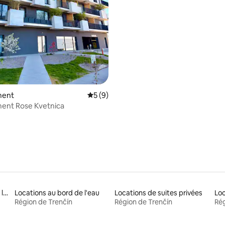
sur la base de 39 commentaires : 5 sur 5
ment
Évaluation moyenne sur la base de 9 co
5 (9)
ent Rose Kvetnica
Locations avec accès à un lac
Locations au bord de l'eau
Locations de suites privées
Région de Trenčín
Région de Trenčín
Rég