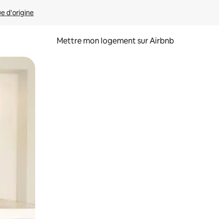
ue d'origine
Mettre mon logement sur Airbnb
sant glisser.