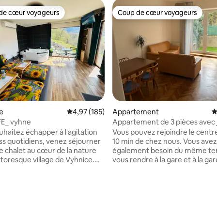
de cœur voyageurs
Coup de cœur voyageurs
 cœur voyageurs les plus appréciés
Coup de cœur voyageurs
e
Évaluation moyenne sur la base de 185 comme
4,97 (185)
Appartement
É
FE_ vyhne
Appartement de 3 pièces avec j
place de parking
uhaitez échapper à l'agitation
Vous pouvez rejoindre le centre
ess quotidiens, venez séjourner
10 min de chez nous. Vous avez
e chalet au cœur de la nature
également besoin du même te
ttoresque village de Vyhnice.
vous rendre à la gare et à la gar
, vous pourrez profiter d'une
routière. Dans le quartier étroit
ique sur les collines
trouverez également un centr
ntes de Štiavnica, la mer de
commercial avec des épiceries 
es moments romantiques sur la
cinéma, un parc urbain d'un côt
pour deux, ou vous détendre
forestier de brezina de l'autre.
e baignoire. En été, vous
pouvez prendre du café juste 
 sur la base de 51 commentaires : 5 sur 5