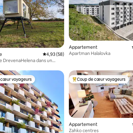
Appartement
Apartman Halalovka
sur la base de 20 commentaires : 5 sur 5
e
Évaluation moyenne sur la base de 58 commen
4,93 (58)
se DrevenaHelena dans un
 cœur voyageurs
Coup de cœur voyageurs
 cœur voyageurs
Coups de cœur voyageurs les p
Appartement
Zahko centres