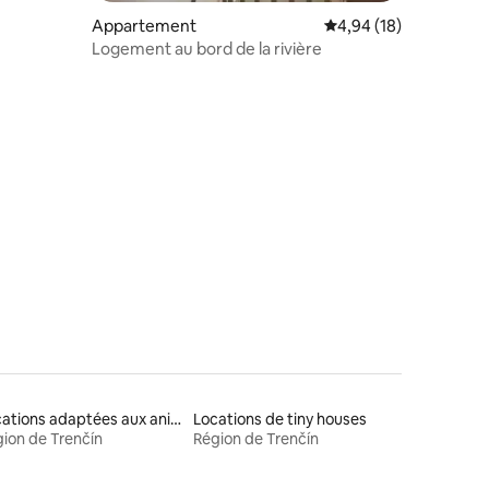
Appartement
Évaluation moyenne su
4,94 (18)
Logement au bord de la rivière
mmentaires : 5 sur 5
Locations adaptées aux animaux
Locations de tiny houses
ion de Trenčín
Région de Trenčín