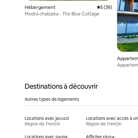
Hébergement
Évaluation moyenne 
5 (39)
Modrá chalúpka - The Blue Cottage
Apparte
Appartem
Destinations à découvrir
Autres types de logements
Locations avec jacuzzi
Région de Trenčín
Région de Trenčín
Locations avec sauna
Afficher plus