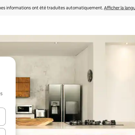
nes informations ont été traduites automatiquement. 
Afficher la lang
es
hes vers le haut et vers le bas pour les parcourir ou en appuyant et en fai