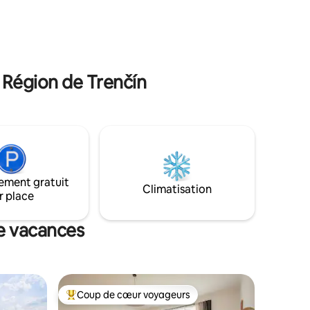
voiture
pour faire des grillades. Et de la verdure
 juste en
plantée tout autour. Je voulais que les
ons toutes
invités puissent apprécier la qualité et le
té, même
confort à la fois visuellement et
e pattes.
physiquement.
 Région de Trenčín
ement gratuit
Climatisation
r place
de vacances
Coup de cœur voyageurs
Coups de cœur voyageurs les plus appréciés