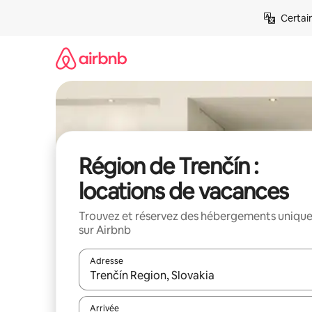
Aller
Certai
directement
au
contenu
Région de Trenčín :
locations de vacances
Trouvez et réservez des hébergements uniqu
sur Airbnb
Adresse
Lorsque les résultats s'affichent, utilisez les flèc
Arrivée