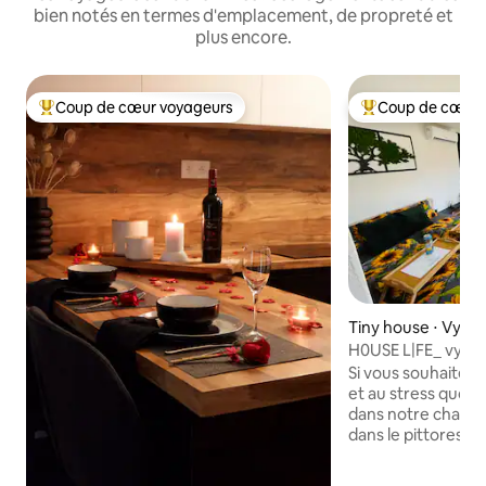
bien notés en termes d'emplacement, de propreté et
plus encore.
Coup de cœur voyageurs
Coup de cœur 
Coups de cœur voyageurs les plus appréciés
Coups de cœur vo
Tiny house ⋅ Vyhn
H0USE L|FE_ vyhn
Si vous souhaitez 
et au stress quoti
dans notre chalet 
dans le pittoresqu
Chez nous, vous p
vue magnifique sur