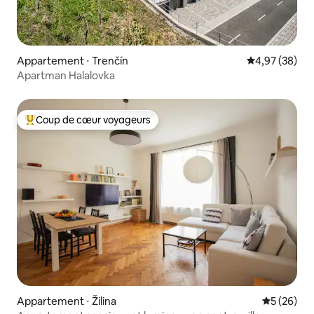
Appartement ⋅ Trenčín
Évaluation mo
4,97 (38)
Apartman Halalovka
Coup de cœur voyageurs
Coups de cœur voyageurs les plus appréciés
Appartement ⋅ Žilina
Évaluation
5 (26)