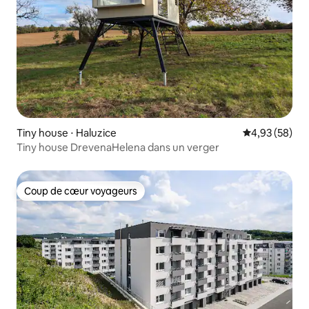
Tiny house ⋅ Haluzice
Évaluation mo
4,93 (58)
Tiny house DrevenaHelena dans un verger
Coup de cœur voyageurs
Coup de cœur voyageurs