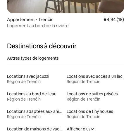
Appartement ⋅ Trenčín
Évaluation mo
4,94 (18)
Logement au bord de la rivière
Destinations à découvrir
Autres types de logements
Locations avec jacuzzi
Locations avec accès à un lac
Région de Trenčín
Région de Trenčín
Locations au bord de l'eau
Locations de suites privées
Région de Trenčín
Région de Trenčín
Locations adaptées aux animaux
Locations de tiny houses
Région de Trenčín
Région de Trenčín
Location de maisons de vacances
Afficher plus