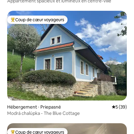
Appartement spacieux et lumineux en centre-ville
Coup de cœur voyageurs
Coups de cœur voyageurs les plus appréciés
Hébergement ⋅ Priepasné
Évaluation
5 (39)
Modrá chalúpka - The Blue Cottage
Coup de cœur voyageurs