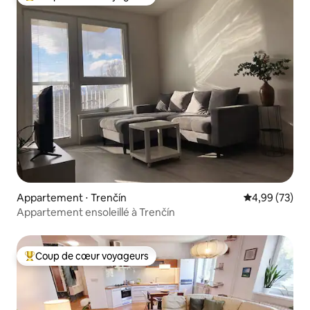
Coups de cœur voyageurs les plus appréciés
Appartement ⋅ Trenčín
Évaluation mo
4,99 (73)
Appartement ensoleillé à Trenčín
Coup de cœur voyageurs
Coups de cœur voyageurs les plus appréciés