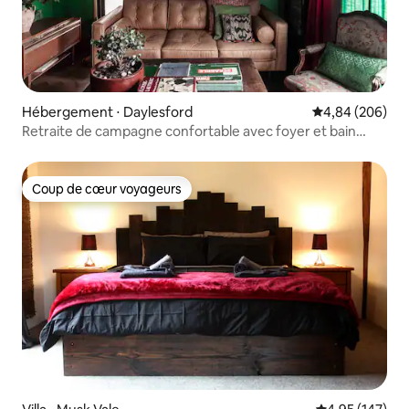
Hébergement ⋅ Daylesford
Évaluation moy
4,84 (206)
Retraite de campagne confortable avec foyer et bain
chaud en plein air
Coup de cœur voyageurs
Coup de cœur voyageurs