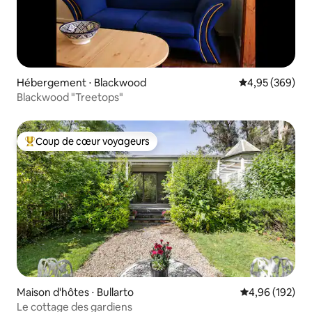
Hébergement ⋅ Blackwood
Évaluation moy
4,95 (369)
Blackwood "Treetops"
Coup de cœur voyageurs
Coups de cœur voyageurs les plus appréciés
Maison d'hôtes ⋅ Bullarto
Évaluation moy
4,96 (192)
Le cottage des gardiens