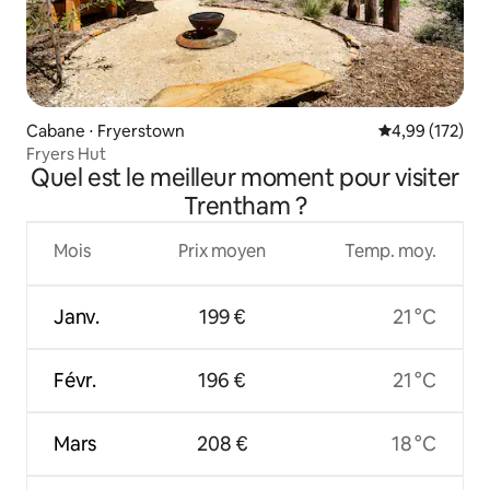
Cabane ⋅ Fryerstown
Évaluation moy
4,99 (172)
Fryers Hut
Quel est le meilleur moment pour visiter
Trentham ?
Mois
Prix moyen
Temp. moy.
Janv.
199 €
21 °C
Févr.
196 €
21 °C
Mars
208 €
18 °C