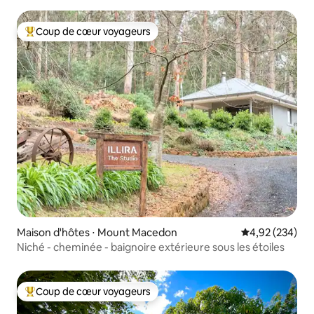
Coup de cœur voyageurs
Coups de cœur voyageurs les plus appréciés
Maison d'hôtes ⋅ Mount Macedon
Évaluation moy
4,92 (234)
Niché - cheminée - baignoire extérieure sous les étoiles
Coup de cœur voyageurs
Coups de cœur voyageurs les plus appréciés