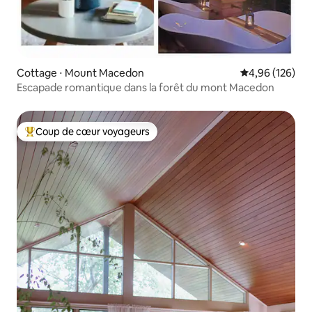
Cottage ⋅ Mount Macedon
Évaluation moy
4,96 (126)
Escapade romantique dans la forêt du mont Macedon
Coup de cœur voyageurs
Coups de cœur voyageurs les plus appréciés