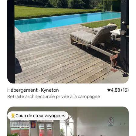
Hébergement ⋅ Kyneton
Évaluation mo
4,88 (16)
Retraite architecturale privée à la campagne
Coup de cœur voyageurs
Coups de cœur voyageurs les plus appréciés