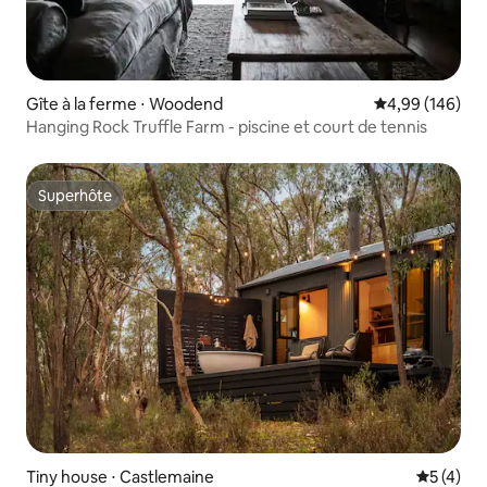
Gîte à la ferme ⋅ Woodend
Évaluation moy
4,99 (146)
Hanging Rock Truffle Farm - piscine et court de tennis
Superhôte
Superhôte
Tiny house ⋅ Castlemaine
Évaluatio
5 (4)