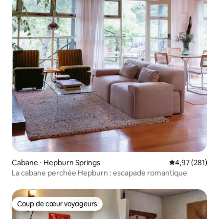
Cabane ⋅ Hepburn Springs
Évaluation moy
4,97 (281)
La cabane perchée Hepburn : escapade romantique
Coup de cœur voyageurs
Coup de cœur voyageurs