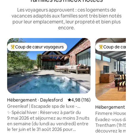
Les voyageurs approuvent : ces logements de
vacances adaptés aux familles sont très bien notés
pour leur emplacement, leur propreté et bien plus
encore.
Coup de cœur voyageurs
Coup de cœur 
Coups de cœur voyageurs les plus appréciés
Coups de cœur vo
Hébergement ⋅ Daylesford
Évaluation moyenne sur la base 
4,98 (116)
Greenleaf | Escapade spa de luxe -
Hébergement ⋅ T
Cheminée - VE
✨ Spécial hiver : Réservez à partir du
Finmere House au c
9 mai 2026 et séjournez au moins 3 nuits
sauna infrarouge
Évadez-vous dans 
en semaine (du lundi au vendredi) entre
Trentham (1h15 de
le 1er juin et le 31 août 2026 pour
découvrez le méla