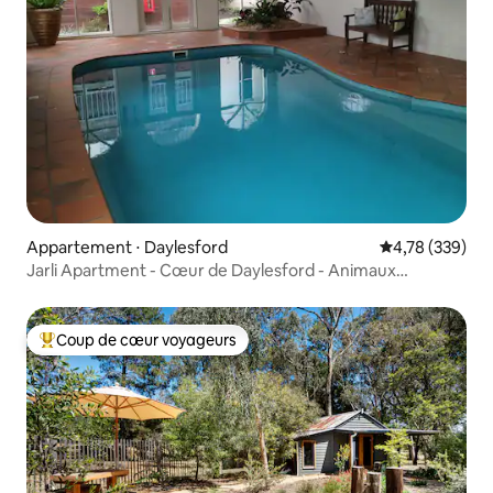
Appartement ⋅ Daylesford
Évaluation moy
4,78 (339)
Jarli Apartment - Cœur de Daylesford - Animaux
acceptés
Coup de cœur voyageurs
Coups de cœur voyageurs les plus appréciés