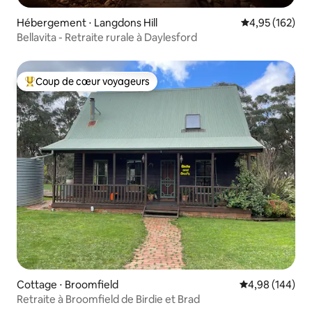
Hébergement ⋅ Langdons Hill
Évaluation moy
4,95 (162)
Bellavita - Retraite rurale à Daylesford
Coup de cœur voyageurs
Coups de cœur voyageurs les plus appréciés
Cottage ⋅ Broomfield
Évaluation moy
4,98 (144)
Retraite à Broomfield de Birdie et Brad