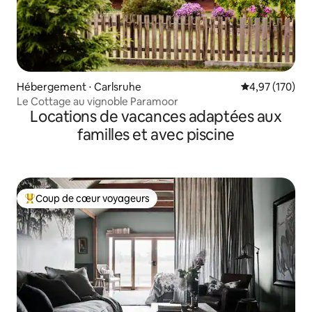
Hébergement ⋅ Carlsruhe
Évaluation moy
4,97 (170)
Le Cottage au vignoble Paramoor
Locations de vacances adaptées aux
familles et avec piscine
Coup de cœur voyageurs
Coups de cœur voyageurs les plus appréciés