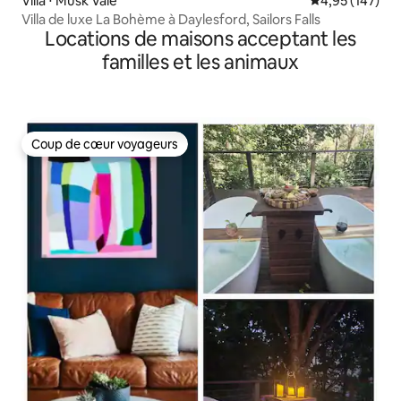
Villa ⋅ Musk Vale
Évaluation moy
4,95 (147)
Villa de luxe La Bohème à Daylesford, Sailors Falls
Locations de maisons acceptant les
familles et les animaux
Coup de cœur voyageurs
Coup de cœur voyageurs