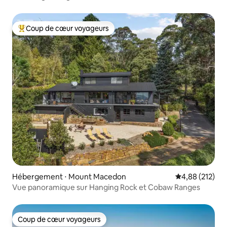
Coup de cœur voyageurs
Coups de cœur voyageurs les plus appréciés
Hébergement ⋅ Mount Macedon
Évaluation moy
4,88 (212)
Vue panoramique sur Hanging Rock et Cobaw Ranges
Coup de cœur voyageurs
Coup de cœur voyageurs