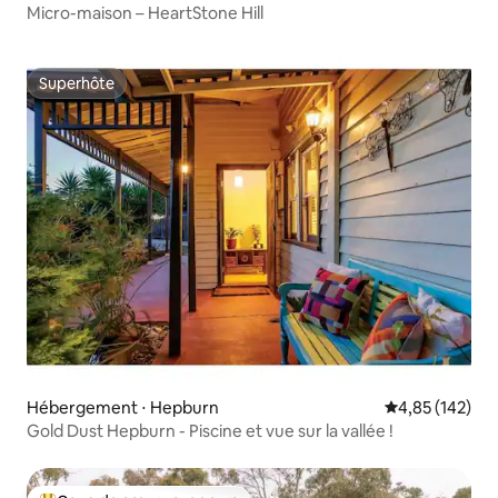
Micro-maison – HeartStone Hill
Superhôte
Superhôte
Hébergement ⋅ Hepburn
Évaluation moy
4,85 (142)
Gold Dust Hepburn - Piscine et vue sur la vallée !