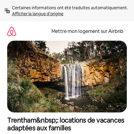
Aller
Certaines informations ont été traduites automatiquement. 
directement
Afficher la langue d'origine
au
contenu
Mettre mon logement sur Airbnb
Trentham&nbsp;: locations de vacances
adaptées aux familles