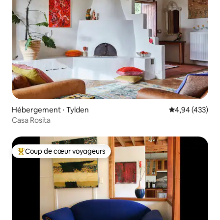
Hébergement ⋅ Tylden
Évaluation moy
4,94 (433)
Casa Rosita
Coup de cœur voyageurs
Coups de cœur voyageurs les plus appréciés