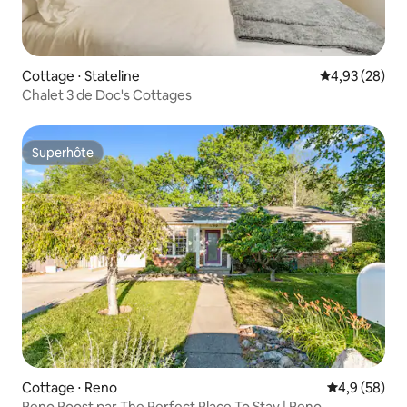
Cottage ⋅ Stateline
Évaluation mo
4,93 (28)
Chalet 3 de Doc's Cottages
Superhôte
Superhôte
Cottage ⋅ Reno
Évaluation m
4,9 (58)
Reno Roost par The Perfect Place To Stay | Reno