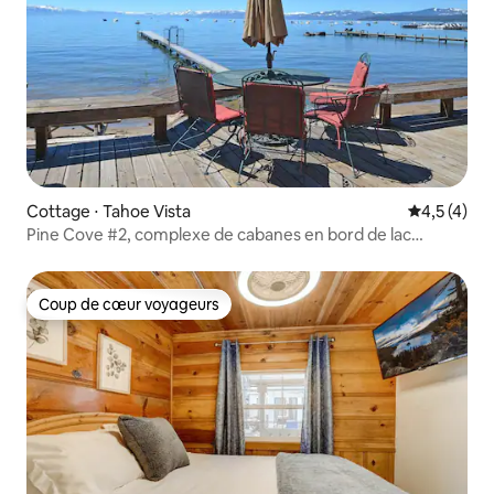
Cottage ⋅ Tahoe Vista
Évaluation 
4,5 (4)
Pine Cove #2, complexe de cabanes en bord de lac
acceptant les chiens
Coup de cœur voyageurs
Coup de cœur voyageurs