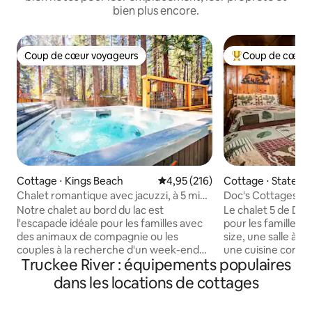
bien plus encore.
Coup de cœur voyageurs
Coup de cœur 
Coup de cœur voyageurs
Coups de cœur vo
Cottage ⋅ Kings Beach
Évaluation moyenne sur la base 
4,95 (216)
Cottage ⋅ Statelin
Chalet romantique avec jacuzzi, à 5 min.
Doc's Cottages Cot
à pied de la plage
familial »
Notre chalet au bord du lac est
Le chalet 5 de Doc
l'escapade idéale pour les familles avec
pour les familles, 
des animaux de compagnie ou les
size, une salle à 
couples à la recherche d'un week-end
une cuisine complè
Truckee River : équipements populaires
romantique. À seulement cinq minutes à
maison ensemble. 
pied du lac Tahoe, y compris des
baignoire et d'un
dans les locations de cottages
restaurants, des boutiques, des galeries
télévision connect
d'art, la plage et des couchers de soleil
climatisation. (Pen