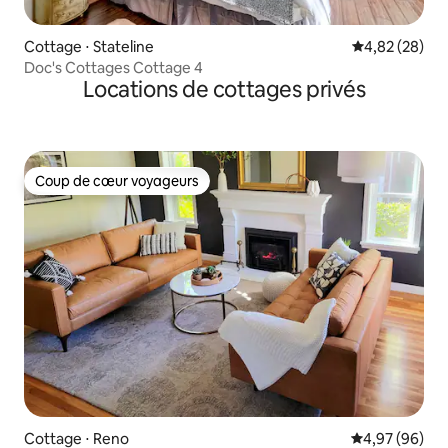
Cottage ⋅ Stateline
Évaluation mo
4,82 (28)
Doc's Cottages Cottage 4
Locations de cottages privés
Coup de cœur voyageurs
Coup de cœur voyageurs
Cottage ⋅ Reno
Évaluation mo
4,97 (96)