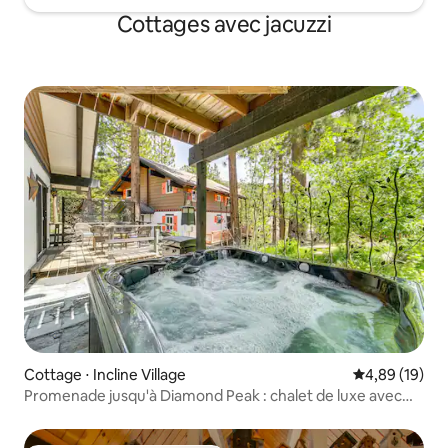
Cottages avec jacuzzi
Cottage ⋅ Incline Village
Évaluation mo
4,89 (19)
Promenade jusqu'à Diamond Peak : chalet de luxe avec
terrasse