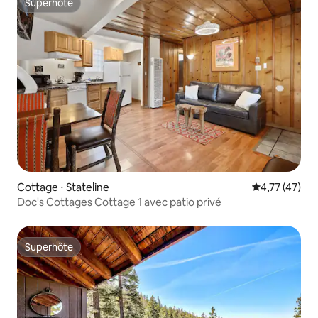
Superhôte
Superhôte
Cottage ⋅ Stateline
Évaluation mo
4,77 (47)
Doc's Cottages Cottage 1 avec patio privé
Superhôte
Superhôte