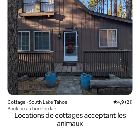
Cottage ⋅ South Lake Tahoe
Évaluation m
4,9 (21)
Bouleau au bord du lac
Locations de cottages acceptant les
animaux