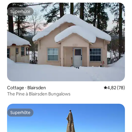
Superhôte
Superhôte
Cottage ⋅ Blairsden
Évaluation mo
4,82 (78)
The Pine à Blairsden Bungalows
Superhôte
Superhôte