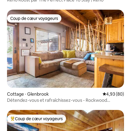
Coup de cœur voyageurs
Coup de cœur voyageurs
Cottage ⋅ Glenbrook
Évaluation mo
4,93 (80)
Détendez-vous et rafraîchissez-vous - Rockwood
Cottage au lac Tahoe
Coup de cœur voyageurs
Coups de cœur voyageurs les plus appréciés