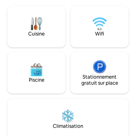
inoubliables. Assis ensemble près du feu,
l'extérieur, rasse
profitant du jacuzzi privé sous les étoiles
barbecues ou des 
ou du café du matin sur la terrasse, les
Avec une connexio
couples sont assurés d'une expérience
parking et un amé
romantique. La propriété dispose
il est conçu pour le
également d'une cour entièrement
connexion et les 
Cuisine
Wifi
clôturée, permettant aux enfants ou
Votre famille sera
aux animaux de compagnie de courir en
lorsque vous séjo
toute sécurité.
logement central.
Stationnement
Piscine
gratuit sur place
Climatisation