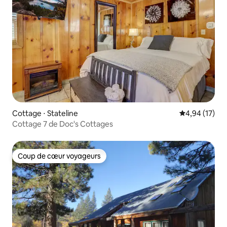
Cottage ⋅ Stateline
Évaluation mo
4,94 (17)
Cottage 7 de Doc's Cottages
Coup de cœur voyageurs
Coup de cœur voyageurs