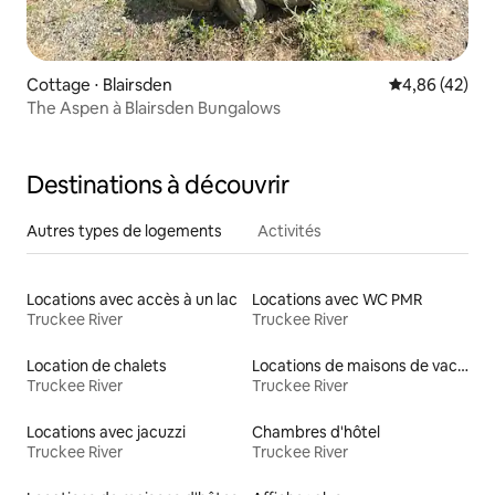
Cottage ⋅ Blairsden
Évaluation mo
4,86 (42)
The Aspen à Blairsden Bungalows
Destinations à découvrir
Autres types de logements
Activités
Locations avec accès à un lac
Locations avec WC PMR
Truckee River
Truckee River
Location de chalets
Locations de maisons de vacances
Truckee River
Truckee River
Locations avec jacuzzi
Chambres d'hôtel
Truckee River
Truckee River