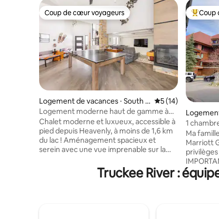
Coup de cœur voyageurs
Coup 
Coup de cœur voyageurs
Coups de
Logement de vacances ⋅ South L
Évaluation moyenne
5 (14)
ake Tahoe
Logement moderne haut de gamme à
Logement
quelques pas de Heavenly
Chalet moderne et luxueux, accessible à
th Lake T
1 chambre
pied depuis Heavenly, à moins de 1,6 km
Ma famill
du lac ! Aménagement spacieux et
Marriott 
serein avec une vue imprenable sur la
privilèges
forêt et la montagne. Planchers
IMPORTANT
chauffants, mobilier élégant et ludique, y
Truckee River : équip
correspon
compris une table de billard/ping-pong
veuillez 
et un piano. Taille maximale du groupe :
qu'il appa
6 personnes, enfants compris. Cuisine
avant de 
gastronomique entièrement équipée.
Sinon, vo
Désolé, pas de mariage, d'enterrement
l'accès à 