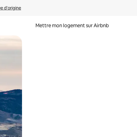
ue d'origine
Mettre mon logement sur Airbnb
sant glisser.