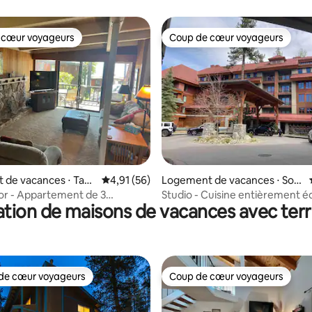
 cœur voyageurs
Coup de cœur voyageurs
 cœur voyageurs
Coup de cœur voyageurs
 la base de 29 commentaires : 4,97 sur 5
 de vacances ⋅ Tah
Évaluation moyenne sur la base de 56 comme
4,91 (56)
Logement de vacances ⋅ Sou
th Lake Tahoe
or - Appartement de 3
Studio - Cuisine entièrement é
tion de maisons de vacances avec ter
 Vue sur le lac avec jacuzzi
Marriott Grand Residences
de cœur voyageurs
Coup de cœur voyageurs
 cœur voyageurs les plus appréciés
Coup de cœur voyageurs