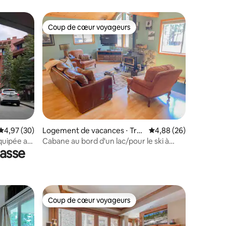
privé avec vue imprenable
Coup de cœur voyageurs
Coup de cœur voyageurs
ntaires : 4,91 sur 5
Évaluation moyenne sur la base de 30 commentaires : 4,97 sur 5
4,97 (30)
Logement de vacances ⋅ Tru
Évaluation moyenne su
4,88 (26)
ckee
quipée au
Cabane au bord d'un lac/pour le ski à
rasse
Truckee
Coup de cœur voyageurs
Coup de cœur voyageurs