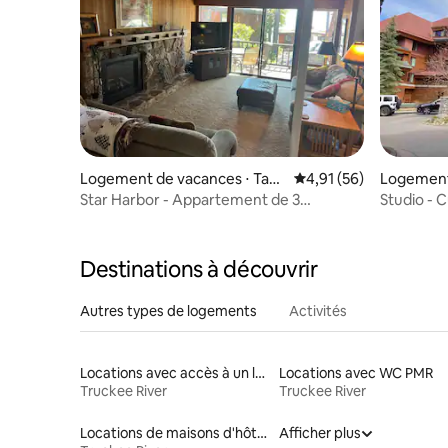
Logement de vacances ⋅ Tah
Évaluation moyenne su
4,91 (56)
Logement
oe City
th Lake T
Star Harbor - Appartement de 3
Studio - 
chambres - Vue sur le lac avec jacuzzi
Marriott 
Destinations à découvrir
Autres types de logements
Activités
Locations avec accès à un lac
Locations avec WC PMR
Truckee River
Truckee River
Locations de maisons d'hôtes
Afficher plus