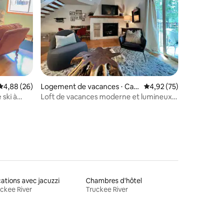
taires : 4,97 sur 5
Évaluation moyenne sur la base de 26 commentaires : 4,88 sur 5
4,88 (26)
Logement de vacances ⋅ Car
Évaluation moyenne su
4,92 (75)
nelian Bay
 ski à
Loft de vacances moderne et lumineux
au bord d'un lac et d'une montagne
ations avec jacuzzi
Chambres d'hôtel
ckee River
Truckee River