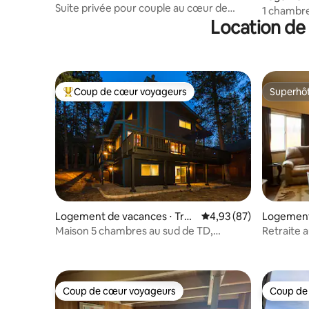
no
Suite privée pour couple au cœur de
th Lake T
1 chambre
Midtown
Location de 
Coup de cœur voyageurs
Superhô
Coups de cœur voyageurs les plus appréciés
Superhô
Logement de vacances ⋅ Truc
Évaluation moyenne sur
4,93 (87)
Logement 
kee
teline
Maison 5 chambres au sud de TD,
Retraite a
entièrement rénovée et jacuzzi
Coup de cœur voyageurs
Coup de
Coup de cœur voyageurs
Coup de