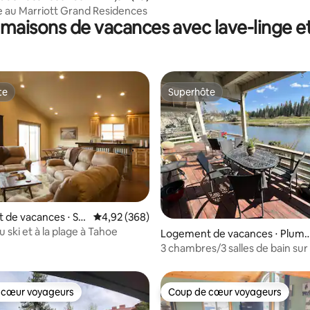
ahoe
 au Marriott Grand Residences
maisons de vacances avec lave-linge e
te
Superhôte
te
Superhôte
 la base de 87 commentaires : 4,93 sur 5
de vacances ⋅ Sta
Évaluation moyenne sur la base de 368 commen
4,92 (368)
u ski et à la plage à Tahoe
Logement de vacances ⋅ Pluma
Eureka
3 chambres/3 salles de bain sur 
privé avec vue imprenable
 cœur voyageurs
Coup de cœur voyageurs
 cœur voyageurs
Coup de cœur voyageurs