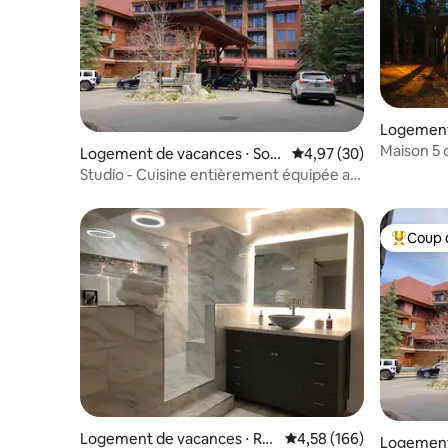
Logement 
kee
Maison 5 
Logement de vacances ⋅ Sou
Évaluation moyenne sur
4,97 (30)
entièreme
th Lake Tahoe
Studio - Cuisine entièrement équipée au
Marriott Grand Residences
Coup 
Coups de
Logement de vacances ⋅ Re
Évaluation moyenne sur 
4,58 (166)
Logement