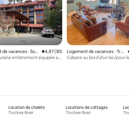
r la base de 56 commentaires : 4,91 sur 5
 de vacances ⋅ Sou
Évaluation moyenne sur la base de 30 commen
4,97 (30)
Logement de vacances ⋅ Tru
ahoe
ckee
Cuisine entièrement équipée au
Cabane au bord d'un lac/pour le
Grand Residences
Truckee
Location de chalets
Locations de cottages
Loc
Truckee River
Truckee River
Tru