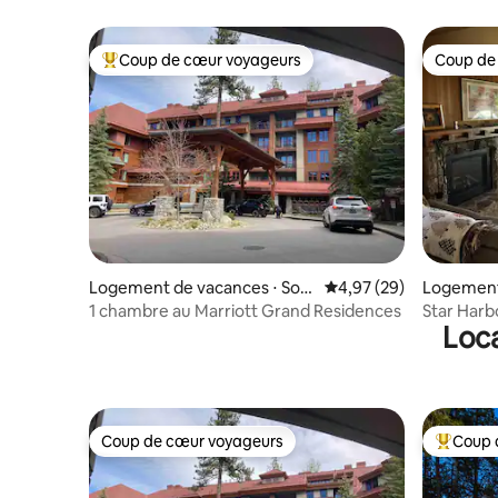
Coup de cœur voyageurs
Coup de
Coups de cœur voyageurs les plus appréciés
Coup de
Logement de vacances ⋅ Sou
Évaluation moyenne sur
4,97 (29)
Logement
th Lake Tahoe
oe City
1 chambre au Marriott Grand Residences
Star Harb
Loca
chambres -
Coup de cœur voyageurs
Coup 
Coup de cœur voyageurs
Coups de