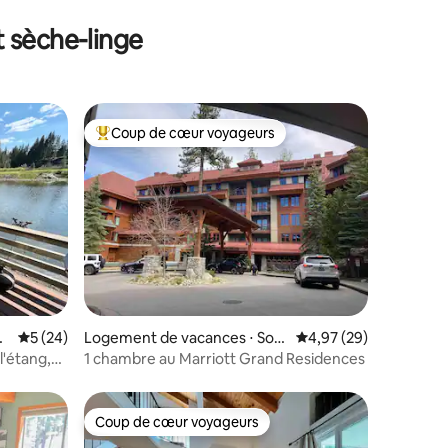
t sèche-linge
Coup de cœur voyageurs
Coups de cœur voyageurs les plus appréciés
taires : 4,92 sur 5
s
Évaluation moyenne sur la base de 24 commentaires : 5 sur 5
5 (24)
Logement de vacances ⋅ Sou
Évaluation moyenne su
4,97 (29)
th Lake Tahoe
l'étang,
1 chambre au Marriott Grand Residences
Coup de cœur voyageurs
Coup de cœur voyageurs