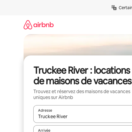
Aller
Certai
directement
au
contenu
Truckee River : locations
de maisons de vacances
Trouvez et réservez des maisons de vacances
uniques sur Airbnb
Adresse
Lorsque les résultats s'affichent, utilisez les flèc
Arrivée