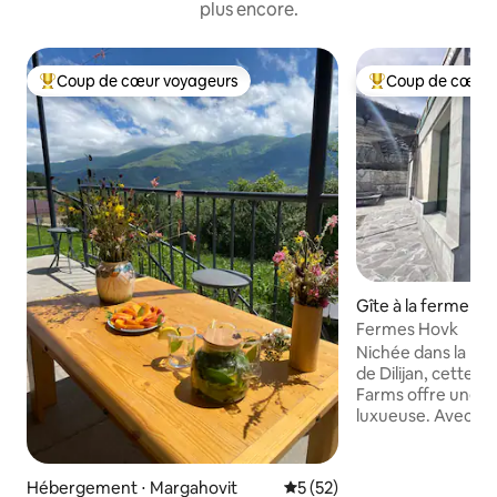
plus encore.
Coup de cœur voyageurs
Coup de cœur 
Coups de cœur voyageurs les plus appréciés
Coups de cœur vo
Gîte à la ferme ⋅ 
Fermes Hovk
Nichée dans la bea
de Dilijan, cette v
Farms offre une re
luxueuse. Avec un
les montagnes, d
spacieuses et une
équipée, elle est i
Hébergement ⋅ Margahovit
Évaluation moyenne sur la b
5 (52)