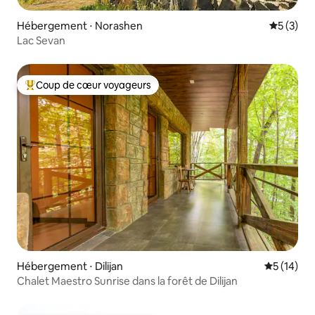
Hébergement ⋅ Norashen
Évaluatio
5 (3)
Lac Sevan
Coup de cœur voyageurs
Coups de cœur voyageurs les plus appréciés
Hébergement ⋅ Dilijan
Évaluation
5 (14)
Chalet Maestro Sunrise dans la forêt de Dilijan