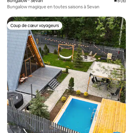
Bungalow ⋅ Sevan
Évaluatio
5 (5)
Bungalow magique en toutes saisons à Sevan
Coup de cœur voyageurs
Coup de cœur voyageurs