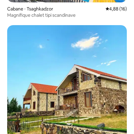
Cabane ⋅ Tsaghkadzor
Évaluation mo
4,88 (16)
Magnifique chalet tipi scandinave