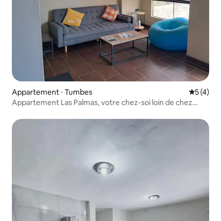
Appartement ⋅ Tumbes
Évaluatio
5 (4)
Appartement Las Palmas, votre chez-soi loin de chez
vous