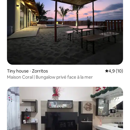
Tiny house ⋅ Zorritos
Évaluation m
4,9 (10)
Maison Coral | Bungalow privé face à la mer