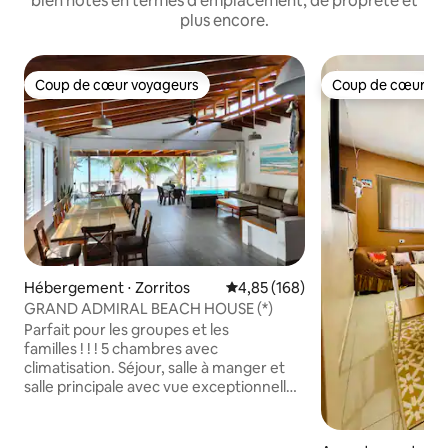
bien notés en termes d'emplacement, de propreté et
plus encore.
Coup de cœur voyageurs
Coup de cœur vo
Coup de cœur voyageurs
Coup de cœur vo
Hébergement ⋅ Zorritos
Évaluation moyenne sur la base 
4,85 (168)
GRAND ADMIRAL BEACH HOUSE (*)
Parfait pour les groupes et les
familles ! ! ! 5 chambres avec
climatisation. Séjour, salle à manger et
salle principale avec vue exceptionnelle
sur l'océan. Table à manger pour 12
personnes et table en terrasse pour 6
personnes, service complet pour 18