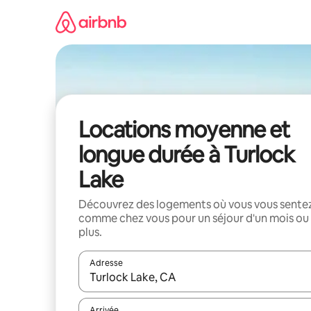
Aller
directement
au
contenu
Locations moyenne et
longue durée à Turlock
Lake
Découvrez des logements où vous vous sente
comme chez vous pour un séjour d'un mois ou
plus.
Adresse
Lorsque les résultats s'affichent, utilisez les flèc
Arrivée