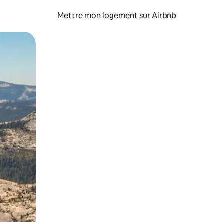
Mettre mon logement sur Airbnb
sant glisser.