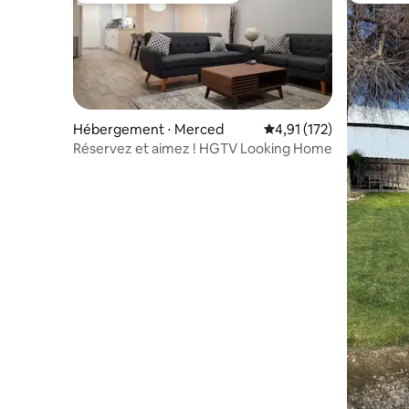
Hébergement ⋅ Merced
Évaluation moyenne sur
4,91 (172)
Réservez et aimez ! HGTV Looking Home