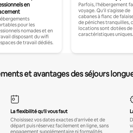
essionnels en
Parfois, l'hébergement fai
voyage. Qu'il s'agisse de
acement
cabanes à flanc de falais
hébergements
de péniches tranquilles, 
rtables pour les
locations sont dotées de
ssionnels nomades et en
caractéristiques uniques
ravail disposant du wifi
espaces de travail dédiés.
ments et avantages des séjours longu
La flexibilité qu'il vous faut
L
Choisissez vos dates exactes d'arrivée et de
D
départ puis réservez facilement en ligne, sans
v
engagement supplémentaire ni formalités
m