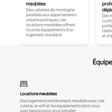
meublées
prof
dépl
Des cabanes de montagne
paisibles aux appartements
Des 
urbains pratiques, ces
confo
locations meublées offrent
profe
tous les équipements d'un
télét
logement standard.
et d'
Équipe
Locations meublées
Des logements entièrement meublés avec une
cuisine, le wifi et les équipements dont vous
avez besoin pour vous installer