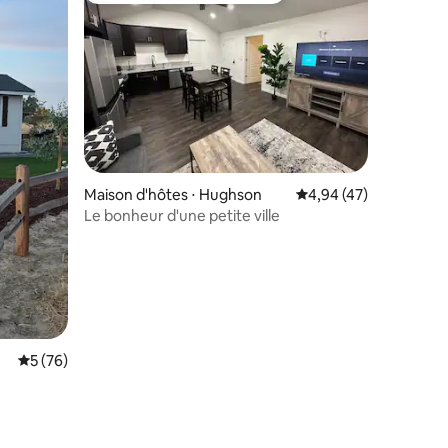
Maison d'hôtes ⋅ Hughson
Évaluation moyenne su
4,94 (47)
Le bonheur d'une petite ville
Évaluation moyenne sur la base de 76 commentaires : 5 sur 5
5 (76)