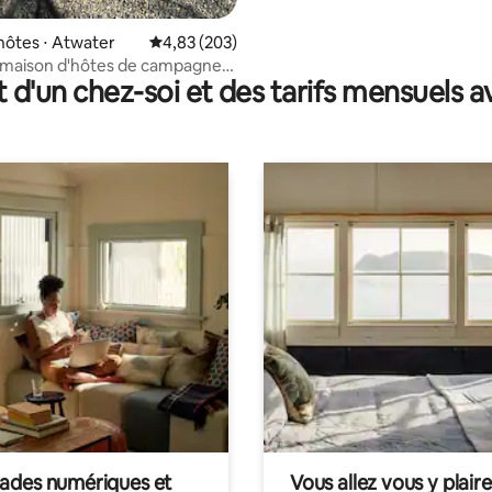
hôtes ⋅ Atwater
Évaluation moyenne sur la base de 203 commen
4,83 (203)
 maison d'hôtes de campagne
t d'un chez-soi et des tarifs mensuels 
mbres
des numériques et
Vous allez vous y plaire