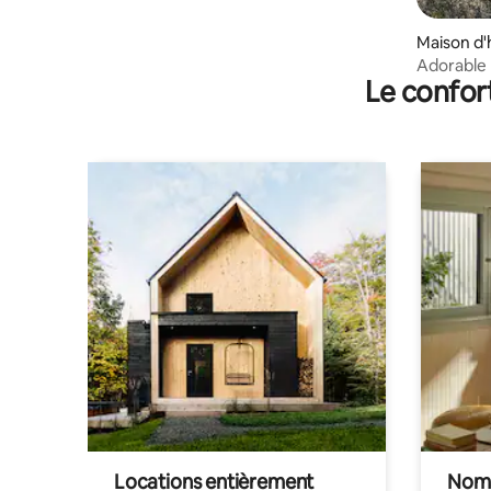
Maison d'
Adorable
Le confor
de 2 cha
Locations entièrement
Noma