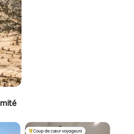
imité
Coup de cœur voyageurs
lus appréciés
Coups de cœur voyageurs les plus appréciés