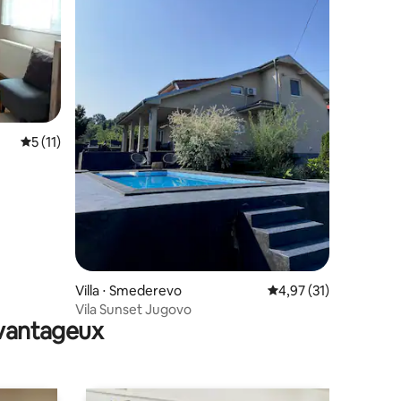
ntaires : 4,88 sur 5
Évaluation moyenne sur la base de 11 commentaires : 5 sur 5
5 (11)
Villa ⋅ Smederevo
Évaluation moyenne su
4,97 (31)
Vila Sunset Jugovo
avantageux