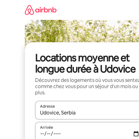
Aller
directement
au
contenu
Locations moyenne et
longue durée à Udovice
Découvrez des logements où vous vous sente
comme chez vous pour un séjour d'un mois ou
plus.
Adresse
Lorsque les résultats s'affichent, utilisez les flèc
Arrivée