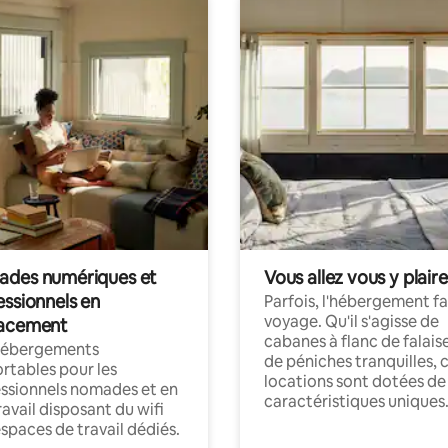
des numériques et
Vous allez vous y plaire
essionnels en
Parfois, l'hébergement fai
voyage. Qu'il s'agisse de
acement
cabanes à flanc de falais
hébergements
de péniches tranquilles, 
rtables pour les
locations sont dotées de
ssionnels nomades et en
caractéristiques uniques
ravail disposant du wifi
espaces de travail dédiés.