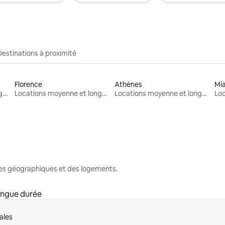
Destinations à proximité
Florence
Athènes
Mi
Locations moyenne et longue durée
Locations moyenne et longue durée
Locations moyenne et longue durée
nes géographiques et des logements.
ongue durée
ales