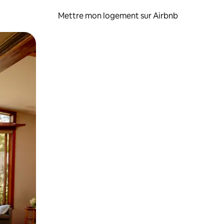
Mettre mon logement sur Airbnb
sant glisser.