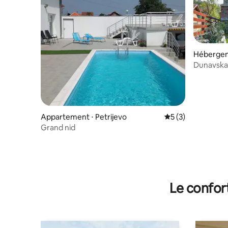
Hébergem
Dunavska
Appartement ⋅ Petrijevo
Évaluation moyenn
5 (3)
Grand nid
Le confor