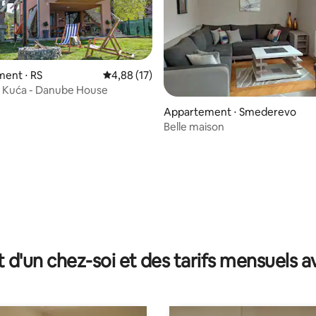
ent ⋅ RS
Évaluation moyenne sur la base de 17 comme
4,88 (17)
 Kuća - Danube House
Appartement ⋅ Smederevo
Belle maison
e sur la base de 3 commentaires : 5 sur 5
t d'un chez-soi et des tarifs mensuels 