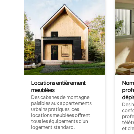
Locations entièrement
Noma
meublées
prof
dépl
Des cabanes de montagne
paisibles aux appartements
Des 
urbains pratiques, ces
confo
locations meublées offrent
profe
tous les équipements d'un
télét
logement standard.
et d'