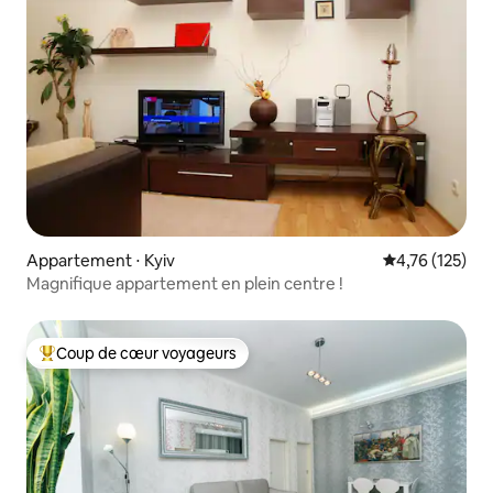
Appartement ⋅ Kyiv
Évaluation moy
4,76 (125)
Magnifique appartement en plein centre !
Coup de cœur voyageurs
Coups de cœur voyageurs les plus appréciés