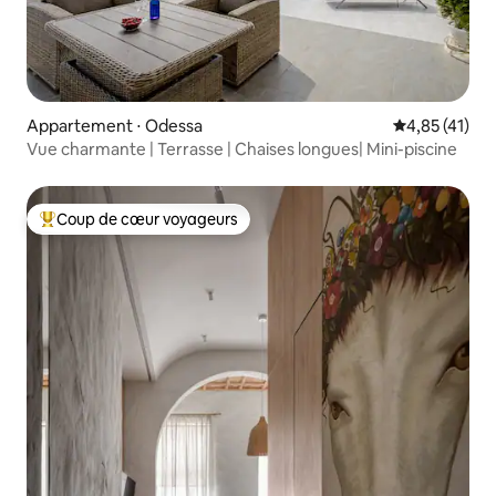
Appartement ⋅ Odessa
Évaluation mo
4,85 (41)
Vue charmante | Terrasse | Chaises longues| Mini-piscine
Coup de cœur voyageurs
Coups de cœur voyageurs les plus appréciés