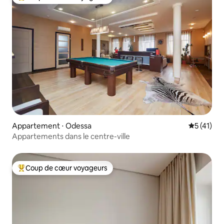
Coups de cœur voyageurs les plus appréciés
Appartement ⋅ Odessa
Évaluation
5 (41)
Appartements dans le centre-ville
Coup de cœur voyageurs
Coups de cœur voyageurs les plus appréciés