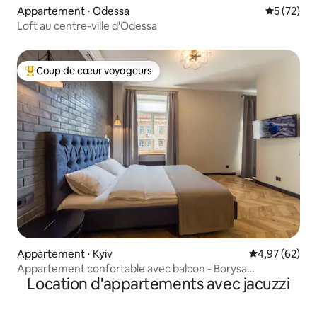
Appartement ⋅ Odessa
Évaluation
5 (72)
Loft au centre-ville d'Odessa
Coup de cœur voyageurs
Coups de cœur voyageurs les plus appréciés
Appartement ⋅ Kyiv
Évaluation mo
4,97 (62)
Appartement confortable avec balcon - Borysa
Location d'appartements avec jacuzzi
Hrinchenka 4 (id 291)