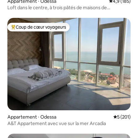
Appartement ⋅ Odessa
Évaluation mo
4,9 (185)
Loft dans le centre, à trois pâtés de maisons de
Deribasivska/6011
Coup de cœur voyageurs
Coups de cœur voyageurs les plus appréciés
Appartement ⋅ Odessa
Évaluation 
5 (201)
A&T Appartement avec vue sur la mer Arcadia