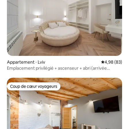
Appartement ⋅ Lviv
Évaluation mo
4,98 (83)
Emplacement privilégié + ascenseur + abri (arrivée
autonome)
Coup de cœur voyageurs
Coup de cœur voyageurs