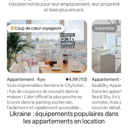
très bien notés pour leur emplacement, leur propreté
et bien plus encore.
Coup de cœur voyageurs
Superhôte
Coups de cœur voyageurs les plus appréciés
Superhôte
Appartement ⋅ Kyiv
Évaluation moyenne sur la base 
4,99 (113)
Appartement ⋅ O
Vues imprenables derrière le Cityhotel
Sea&Sky Apparte
Kyiv
chambres
ℹ️ Pas de coupures de courant dans la
Dans les apparteme
maison ℹ️ L'abri officiel le plus proche se
Sea & Sky, il n'y a p
trouve dans le parking souterrain,
compte, mais auss
facilement et rapidement accessible
souci du détail, ma
Ukraine : équipements populaires dans
avec un ascenseur. L'appartement (90 m
lumière, l'espace e
²) peut accueillir jusqu'à 4 voyageurs et
dissolvent dans la mer. Situ
les appartements en location
dispose de 2 chambres séparées (1 lit
étage dans le complexe résidentiel « 9