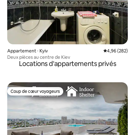
Appartement ⋅ Kyiv
Évaluation moy
4,96 (282)
Deux pièces au centre de Kiev
Locations d'appartements privés
Coup de cœur voyageurs
Coup de cœur voyageurs