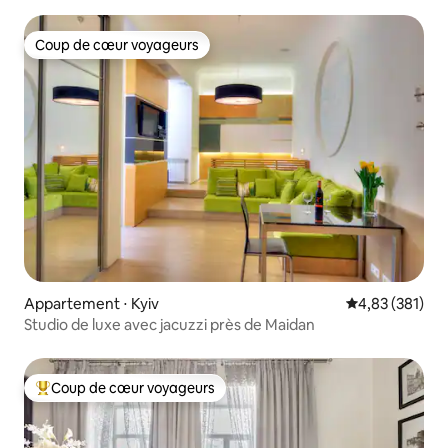
Coup de cœur voyageurs
Coup de cœur voyageurs
Appartement ⋅ Kyiv
Évaluation moy
4,83 (381)
Studio de luxe avec jacuzzi près de Maidan
Coup de cœur voyageurs
Coups de cœur voyageurs les plus appréciés