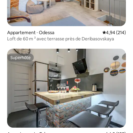
Appartement ⋅ Odessa
Évaluation moy
4,94 (214)
Loft de 60 m ² avec terrasse près de Deribasovskaya
Superhôte
Superhôte