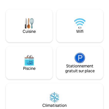
Queen Size🛏️/ 1 canapé-lit🛋️), 2 salles de
Pearl », sur le boul
bains principales complètes (douche
intérieur minimali
🚿/baignoire🛁), 1 salle de bain pour les
mais libère. Le des
voyageurs, 1 cuisine complète + coin
honnête. Il ne crie
repas (salon). ▫️14ème étage (immeuble
rythme. Comme la
de 16 étages) ; ▫️2 ascenseurs. Sécurité
Qui sont ici, juste 
▫️24h/24 dans la maison ; ▫️Arrivée
fenêtre. Et parfois
Cuisine
Wifi
autonome avec le personnel de
avoir l'impression
sécurité/concierge et une serrure
intelligente.
Stationnement
Piscine
gratuit sur place
Climatisation