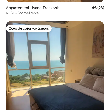
Appartement ⋅ Ivano-Frankivsk
Évaluation
5 (28)
NEST - Stometrivka
Coup de cœur voyageurs
Coup de cœur voyageurs