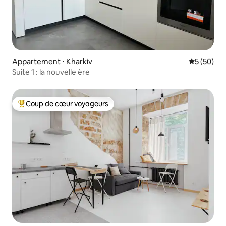
Appartement ⋅ Kharkiv
Évaluation
5 (50)
Suite 1 : la nouvelle ère
Coup de cœur voyageurs
Coups de cœur voyageurs les plus appréciés