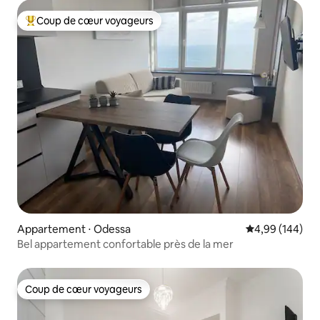
Coup de cœur voyageurs
Coups de cœur voyageurs les plus appréciés
Appartement ⋅ Odessa
Évaluation moy
4,99 (144)
Bel appartement confortable près de la mer
Coup de cœur voyageurs
Coup de cœur voyageurs