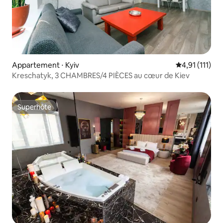
Appartement ⋅ Kyiv
Évaluation mo
4,91 (111)
Kreschatyk, 3 CHAMBRES/4 PIÈCES au cœur de Kiev
Superhôte
Superhôte