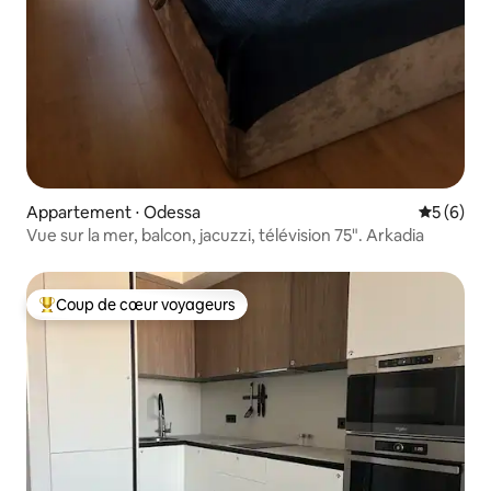
Appartement ⋅ Odessa
Évaluatio
5 (6)
Vue sur la mer, balcon, jacuzzi, télévision 75". Arkadia
Coup de cœur voyageurs
Coups de cœur voyageurs les plus appréciés