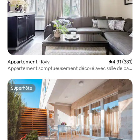
Appartement ⋅ Kyiv
Évaluation moy
4,91 (381)
Appartement somptueusement décoré avec salle de bain
de style spa
Superhôte
Superhôte