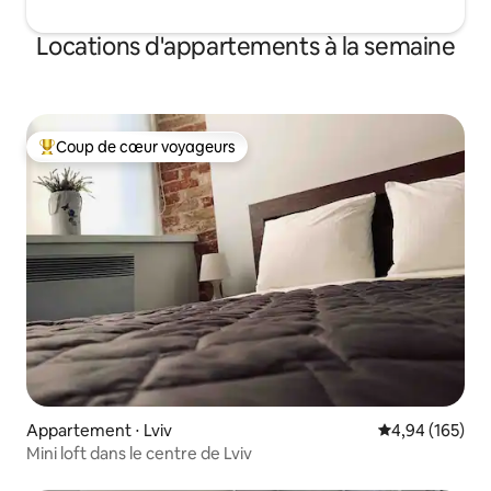
Locations d'appartements à la semaine
Coup de cœur voyageurs
Coups de cœur voyageurs les plus appréciés
Appartement ⋅ Lviv
Évaluation moy
4,94 (165)
Mini loft dans le centre de Lviv