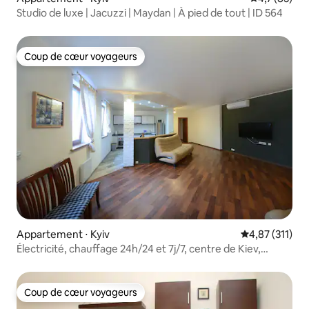
Studio de luxe | Jacuzzi | Maydan | À pied de tout | ID 564
Coup de cœur voyageurs
Coup de cœur voyageurs
Appartement ⋅ Kyiv
Évaluation moy
4,87 (311)
Électricité, chauffage 24h/24 et 7j/7, centre de Kiev,
4 chambres
Coup de cœur voyageurs
Coup de cœur voyageurs