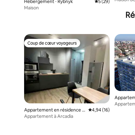
Hébergement ⋅ Rybnyk
Évaluation moyenne 
5 (29)
Maison
Ré
Coup de cœur voyageurs
Coup de cœur voyageurs
Appartem
essa
Apparteme
Appartement en résidence ⋅
Évaluation moyenne su
4,94 (16)
Odessa
Appartement à Arcadia