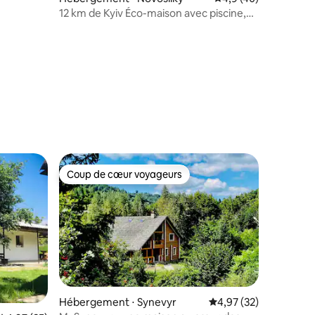
12 km de Kyiv Éco-maison avec piscine,
sauna, bassin sur la Desna
mmentaires : 5 sur 5
Coup de cœur voyageurs
Coup de cœur voyageurs
ntaires : 4,94 sur 5
Hébergement ⋅ Synevyr
Évaluation moyenne su
4,97 (32)