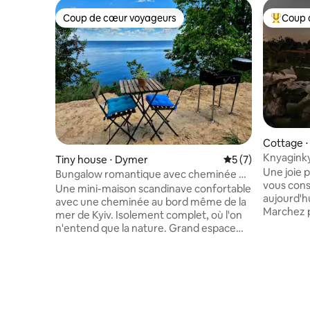
Coup de cœur voyageurs
Coup 
Coup de cœur voyageurs
Coups de
Cottage ⋅
Knyaginky
Tiny house ⋅ Dymer
Évaluation moyenn
5 (7)
cheminé
Une joie p
Bungalow romantique avec cheminée en
vous cons
bord de mer
Une mini-maison scandinave confortable
aujourd'hu
avec une cheminée au bord même de la
Marchez p
mer de Kyiv. Isolement complet, où l'on
observez 
n'entend que la nature. Grand espace
À quand r
privé, barbecue, baignade, pêche. Vous
vous avez
êtes seuls sur tout le territoire. À
que personn
proximité, il y a des sentiers forestiers le
remonte l
long de la mer. Il y a tout pour le
dégusté u
barbecue, du mobilier de jardin, un
divin ? Es
hamac. Dans la maison, il y a un poêle-