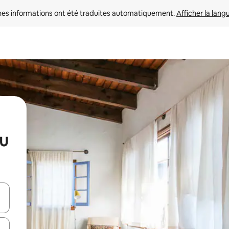
nes informations ont été traduites automatiquement. 
Afficher la lang
au
hes vers le haut et vers le bas pour les parcourir ou en appuyant et en fai