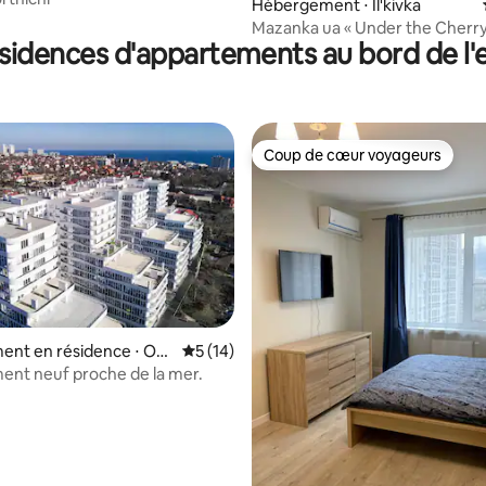
sur la base de 29 commentaires : 5 sur 5
Hébergement ⋅ Il'kivka
Mazanka ua « Under the Cherry 
sidences d'appartements au bord de l'
maison unique au bord de la riv
Coup de cœur voyageurs
Coup de cœur voyageurs
ent en résidence ⋅ Od
Évaluation moyenne sur la base de 14 co
5 (14)
nt neuf proche de la mer.
r la base de 16 commentaires : 4,94 sur 5