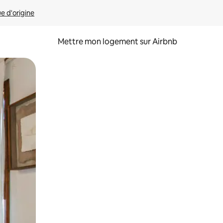
ue d'origine
Mettre mon logement sur Airbnb
sant glisser.