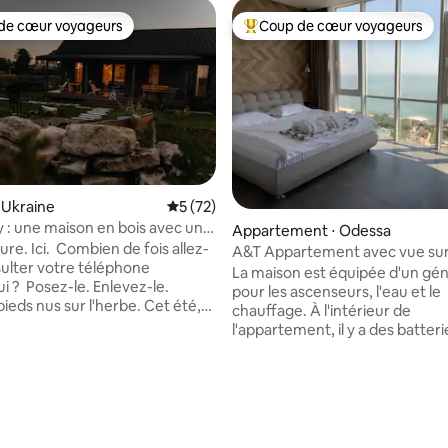
de cœur voyageurs
Coup de cœur voyageurs
 cœur voyageurs les plus appréciés
Coups de cœur voyageurs les p
 Ukraine
Évaluation moyenne sur la base de 72 co
5 (72)
 : une maison en bois avec une
e sur la base de 7 commentaires : 5 sur 5
Appartement ⋅ Odessa
e
ure. Ici. Combien de fois allez-
A&T Appartement avec vue sur
ulter votre téléphone
Arcadia
La maison est équipée d'un gé
i ? Posez-le. Enlevez-le.
pour les ascenseurs, l'eau et le
ieds nus sur l'herbe. Cet été,
chauffage. À l'intérieur de
les oiseaux voler autour du nid.
l'appartement, il y a des batter
emonte la dernière fois où
secours (Wi-Fi, télévision, lumiè
 dansé sur de la musique sans
réfrigérateur) Studio d'une sup
e ne vous voie ? À quand
totale de 50 m², chambre et coi
a dernière fois où vous avez
avec canapé-lit. La chambre n'
n plat simple qui avait un goût
séparée de la cuisine par une p
sayez les raviolis de notre
cuisine est équipée d'appareils