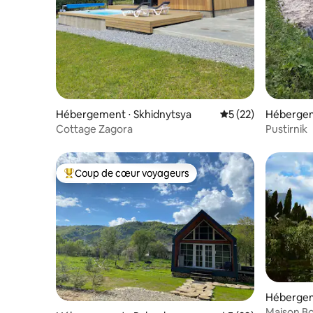
Hébergement ⋅ Skhidnytsya
Évaluation moyenne
5 (22)
Hébergem
Cottage Zagora
Pustirnik
Coup de cœur voyageurs
Coups de cœur voyageurs les plus appréciés
Hébergem
Maison Bo