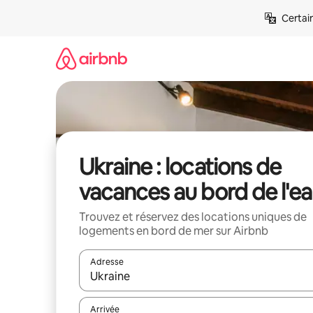
Aller
Certai
directement
au
contenu
Ukraine : locations de
vacances au bord de l'e
Trouvez et réservez des locations uniques de
logements en bord de mer sur Airbnb
Adresse
Lorsque les résultats s'affichent, utilisez les flèc
Arrivée