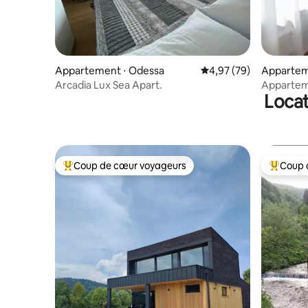
Appartement ⋅ Odessa
Évaluation moyenne sur
4,97 (79)
Appartem
Arcadia Lux Sea Apart.
Apparteme
Locat
Arkadia
Coup de cœur voyageurs
Coup 
Coups de cœur voyageurs les plus appréciés
Coups de