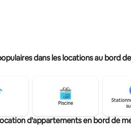
. Elle les a faits de ses mains
électroménagers Bosch/Liebher
s. Levez les yeux vers le ciel.
chambre a un grand lit 180*200
et ne comptez pas les
L'appartement dispose de 2 gr
armoires et d'un espace de r
 salle de bain sous les étoiles.
pour les valises. Téléviseur Sa
Smart-tv, l'application Netflix es
Machine à café Nespresso.
pulaires dans les locations au bord de 
Stationn
Piscine
su
ocation d'appartements en bord de m