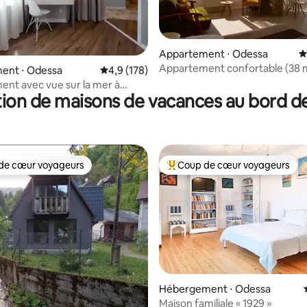
Appartement ⋅ Odessa
É
Appartement confortable (38 
 la base de 79 commentaires : 4,97 sur 5
ent ⋅ Odessa
Évaluation moyenne sur la base de 178 comm
4,9 (178)
vue mer
nt avec vue sur la mer à
ion de maisons de vacances au bord de
de cœur voyageurs
Coup de cœur voyageurs
 cœur voyageurs les plus appréciés
Coups de cœur voyageurs les p
Hébergement ⋅ Odessa
Maison familiale « 1929 »