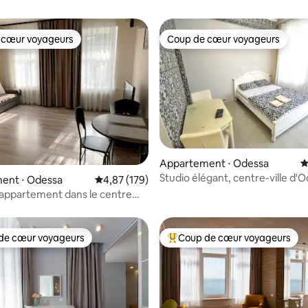
 cœur voyageurs
Coup de cœur voyageurs
 cœur voyageurs
Coup de cœur voyageurs
r la base de 107 commentaires : 4,8 sur 5
Appartement ⋅ Odessa
É
Studio élégant, centre-ville d'
ent ⋅ Odessa
Évaluation moyenne sur la base de 179 comme
4,87 (179)
 appartement dans le centre
de cœur voyageurs
Coup de cœur voyageurs
 cœur voyageurs les plus appréciés
Coups de cœur voyageurs les p