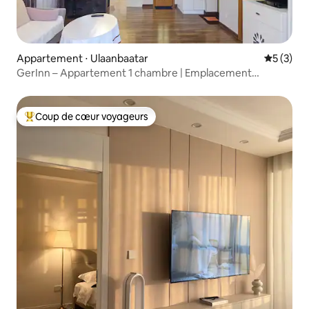
Appartement ⋅ Ulaanbaatar
Évaluatio
5 (3)
GerInn – Appartement 1 chambre | Emplacement
privilégié à Oulan-Bator
Coup de cœur voyageurs
Coups de cœur voyageurs les plus appréciés