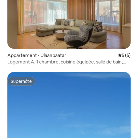
Appartement ⋅ Ulaanbaatar
Évaluatio
5 (5)
Logement A, 1 chambre, cuisine équipée, salle de bain,
parking gratuit
Superhôte
Superhôte