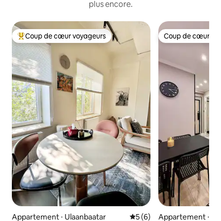
plus encore.
Coup de cœur voyageurs
Coup de cœur vo
Coups de cœur voyageurs les plus appréciés
Coup de cœur vo
Appartement ⋅ Ulaanbaatar
Évaluation moyenne sur la 
5 (6)
Appartement ⋅ Ul