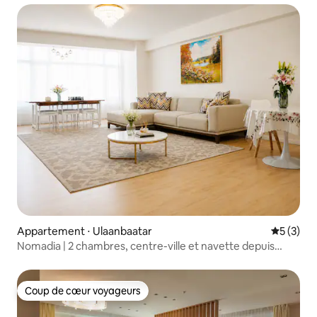
Appartement ⋅ Ulaanbaatar
Évaluatio
5 (3)
Nomadia | 2 chambres, centre-ville et navette depuis
l'aéroport
Coup de cœur voyageurs
Coup de cœur voyageurs