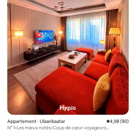
Appartement ⋅ Ulaanbaatar
Évaluation mo
4,98 (90)
N° 1•Les mieux notés•Coup de cœur voyageurs
4,98•Central 2 chambres pour 6 personnes