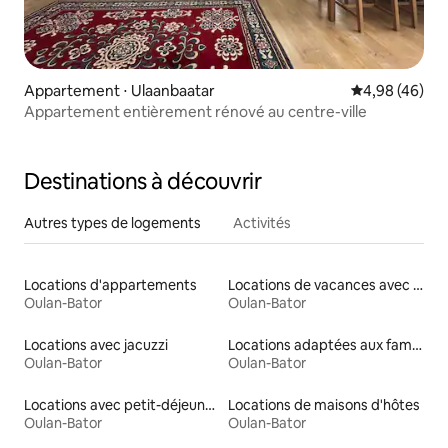
Appartement ⋅ Ulaanbaatar
Évaluation mo
4,98 (46)
Appartement entièrement rénové au centre-ville
Destinations à découvrir
Autres types de logements
Activités
Locations d'appartements
Locations de vacances avec piscine
Oulan-Bator
Oulan-Bator
Locations avec jacuzzi
Locations adaptées aux familles
Oulan-Bator
Oulan-Bator
Locations avec petit-déjeuner
Locations de maisons d'hôtes
Oulan-Bator
Oulan-Bator