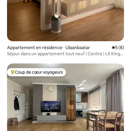
Appartement en résidence ⋅ Ulaanbaatar
Évaluatio
5 (8)
Séjour dans un appartement tout neuf | Centre | Lit King
Size | Téléviseur 65 pouces
Coup de cœur voyageurs
Coups de cœur voyageurs les plus appréciés