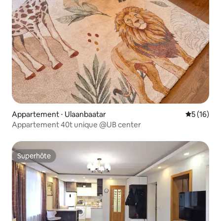
Appartement ⋅ Ulaanbaatar
Évaluation
5 (16)
Appartement 40t unique @UB center
Superhôte
Superhôte