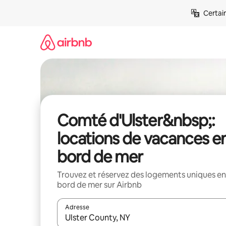
Aller
Certai
directement
au
contenu
Comté d'Ulster&nbsp;:
locations de vacances e
bord de mer
Trouvez et réservez des logements uniques en
bord de mer sur Airbnb
Adresse
Lorsque les résultats s'affichent, utilisez les flèc