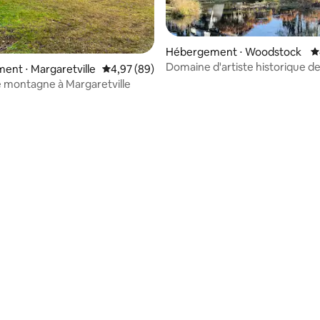
Hébergement ⋅ Woodstock
É
Domaine d'artiste historique d
 la base de 80 commentaires : 4,94 sur 5
nt ⋅ Margaretville
Évaluation moyenne sur la base de 89 commen
4,97 (89)
Woodstock : la maison du bassi
 montagne à Margaretville