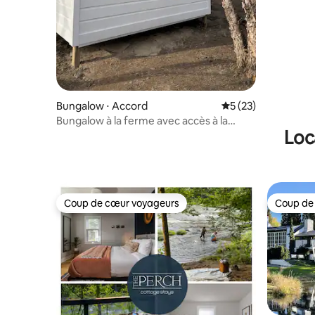
Bungalow ⋅ Accord
Évaluation moyenne
5 (23)
Bungalow à la ferme avec accès à la
Loc
rivière et au kayak
Coup de cœur voyageurs
Coup de
Coup de cœur voyageurs
Coup de