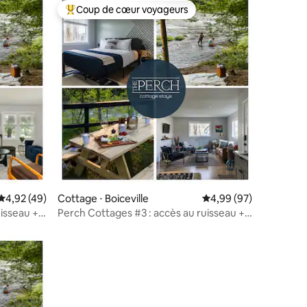
Coup de cœur voyageurs
Coups de cœur voyageurs les plus appréciés
taires : 4,96 sur 5
Évaluation moyenne sur la base de 49 commentaires : 4,92 sur 5
4,92 (49)
Cottage ⋅ Boiceville
Évaluation moyenne su
4,99 (97)
uisseau +
Perch Cottages #3 : accès au ruisseau +
sauna + vue sur la montagne