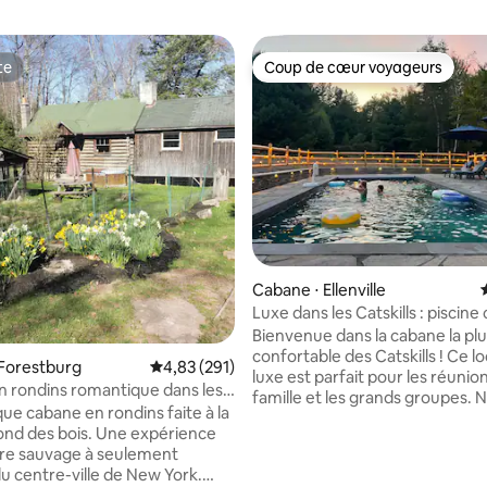
te
Coup de cœur voyageurs
te
Coup de cœur voyageurs
la base de 229 commentaires : 4,96 sur 5
Cabane ⋅ Ellenville
Luxe dans les Catskills : piscine
jacuzzi et ruisseau privé
Bienvenue dans la cabane la pl
confortable des Catskills ! Ce l
Forestburg
Évaluation moyenne sur la base de 291 comme
4,83 (291)
luxe est parfait pour les réunio
 rondins romantique dans les
famille et les grands groupes. 
ue cabane en rondins faite à la
milieu de 50 acres de forêt priv
ond des bois. Une expérience
chalet isolé a été conçu par des
ure sauvage à seulement
professionnels pour une détent
du centre-ville de New York.
• PISCINE D'EAU SALÉE CHAUFF