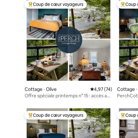
Coup de cœur voyageurs
Coup 
Coups de cœur voyageurs les plus appréciés
Coups de
Cottage ⋅ Olive
Évaluation moyenne su
4,97 (74)
Cottage ⋅
Offre spéciale printemps n° 15 : accès au
PerchCott
ruisseau + sauna + vue sur la montagne
sauna + v
Coup de cœur voyageurs
Coup 
Coups de cœur voyageurs les plus appréciés
Coups de