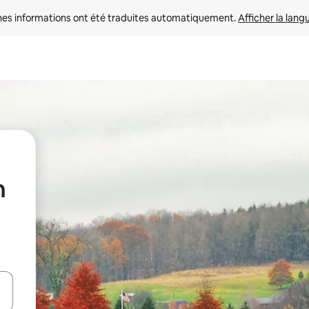
nes informations ont été traduites automatiquement. 
Afficher la lang
n
hes vers le haut et vers le bas pour les parcourir ou en appuyant et en fai