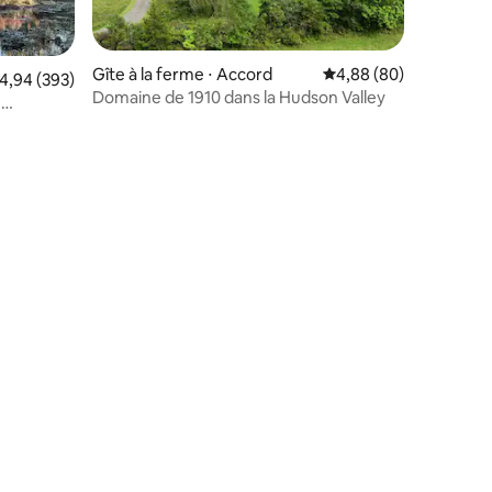
Gîte à la ferme ⋅ Accord
Évaluation moyenne su
4,88 (80)
valuation moyenne sur la base de 393 commentaires : 4,94 sur 5
4,94 (393)
Domaine de 1910 dans la Hudson Valley
e
taires : 4,97 sur 5
n