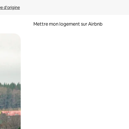
ue d'origine
Mettre mon logement sur Airbnb
sant glisser.