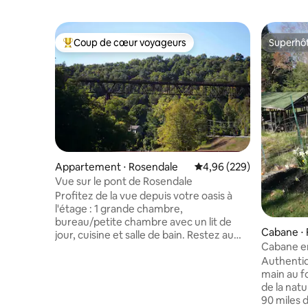
Coup de cœur voyageurs
Superhô
Coups de cœur voyageurs les plus appréciés
Superhô
Appartement ⋅ Rosendale
Évaluation moyenne sur 
4,96 (229)
Vue sur le pont de Rosendale
Profitez de la vue depuis votre oasis à
l'étage : 1 grande chambre,
bureau/petite chambre avec un lit de
Cabane ⋅ 
jour, cuisine et salle de bain. Restez au
Cabane en
frais tout l'été avec nos mini-climatiseurs
bois
Authentiq
très silencieux. Sortez par votre entrée
main au f
privée pour faire de la randonnée à
de la nat
Joppenbergh. Apportez ou louez un
90 miles 
vélo, roulez ou marchez ou même faites