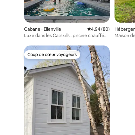
Cabane ⋅ Ellenville
Évaluation moyenne sur
4,94 (80)
Hébergeme
Luxe dans les Catskills : piscine chauffée,
Maison de
jacuzzi et ruisseau privé
Coup de cœur voyageurs
Coup de cœur voyageurs