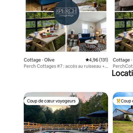
Cottage ⋅ Olive
Évaluation moyenne sur
4,96 (131)
Cottage ⋅
Perch Cottages #7 : accès au ruisseau +
PerchCotta
Locat
sauna + vue sur la montagne
sauna + v
Coup de cœur voyageurs
Coup 
Coup de cœur voyageurs
Coups de