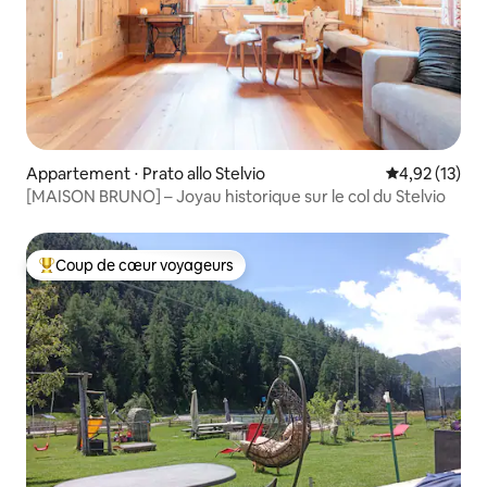
Appartement ⋅ Prato allo Stelvio
Évaluation mo
4,92 (13)
[MAISON BRUNO] – Joyau historique sur le col du Stelvio
Coup de cœur voyageurs
Coups de cœur voyageurs les plus appréciés