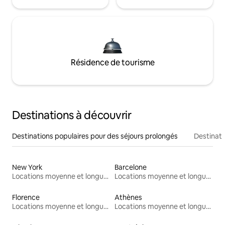
Résidence de tourisme
Destinations à découvrir
Destinations populaires pour des séjours prolongés
Destinati
New York
Barcelone
Locations moyenne et longue durée
Locations moyenne et longue durée
Florence
Athènes
Locations moyenne et longue durée
Locations moyenne et longue durée