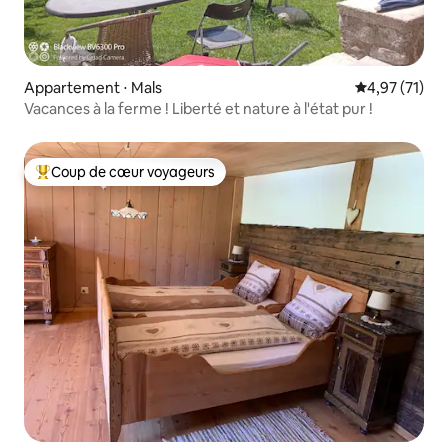
Appartement ⋅ Mals
Évaluation mo
4,97 (71)
Vacances à la ferme ! Liberté et nature à l'état pur !
Coup de cœur voyageurs
Coups de cœur voyageurs les plus appréciés