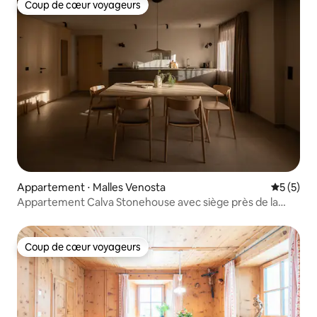
Coup de cœur voyageurs
Coup de cœur voyageurs
Appartement ⋅ Malles Venosta
Évaluatio
5 (5)
Appartement Calva Stonehouse avec siège près de la
fenêtre
Coup de cœur voyageurs
Coup de cœur voyageurs