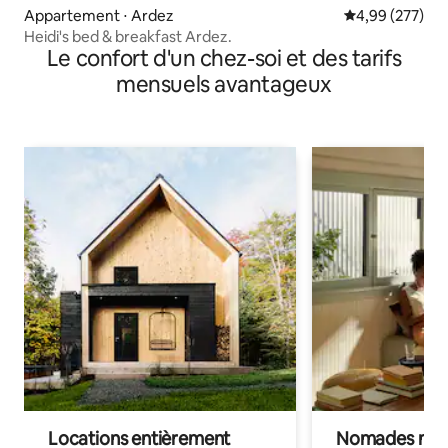
Appartement ⋅ Ardez
Évaluation moy
4,99 (277)
Heidi's bed & breakfast Ardez.
Le confort d'un chez-soi et des tarifs
mensuels avantageux
Locations entièrement
Nomades num