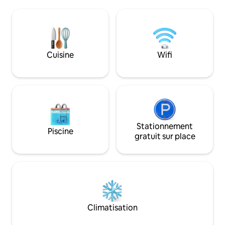
climatisation, d'un
de tasses et du nécessaire pour faire du
coin salon, d'une t
thé et du café. • Lave-linge à sec •
d'une kitchenette
Chaînes de télévision internationales. •
d'un coin repas, d'
Services d'entretien au besoin. • Place
salle de bain priv
de parking pour 1 (une) voiture. • Accès à
également accès à 
Cuisine
Wifi
la piscine et à la salle de sport réservé
de remise en form
aux occupants enregistrés.
gratuit.
Stationnement
Piscine
gratuit sur place
Climatisation