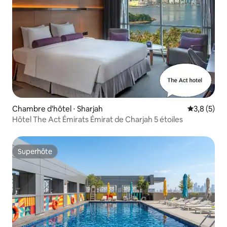
Chambre d'hôtel ⋅ Sharjah
Évaluation 
3,8 (5)
Hôtel The Act Émirats Émirat de Charjah 5 étoiles
Superhôte
Superhôte