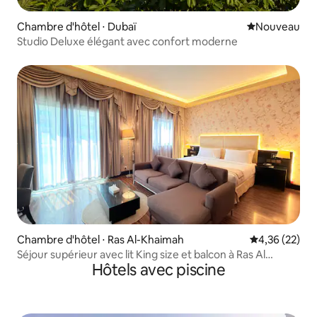
Chambre d'hôtel ⋅ Dubaï
Nouvel hébe
Nouveau
Studio Deluxe élégant avec confort moderne
Chambre d'hôtel ⋅ Ras Al-Khaimah
Évaluation mo
4,36 (22)
Séjour supérieur avec lit King size et balcon à Ras Al
Hôtels avec piscine
Khaimah