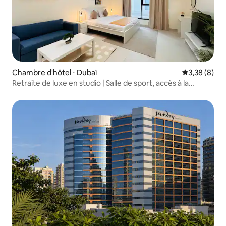
Chambre d'hôtel ⋅ Dubaï
Évaluation m
3,38 (8)
Retraite de luxe en studio | Salle de sport, accès à la
piscine dans le JLT