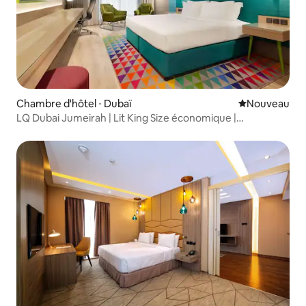
Chambre d'hôtel ⋅ Dubaï
Nouvel hébe
Nouveau
LQ Dubai Jumeirah | Lit King Size économique |
Promenade au souk