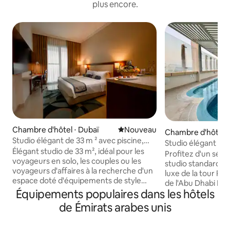
plus encore.
Chambre d'hôtel ⋅ Dubaï
Nouvel hébergement
Nouveau
Chambre d'hôtel 
Studio élégant de 33 m ² avec piscine,
i
Studio élégant à 
salle de sport et parking gratuit
Élégant studio de 33 m², idéal pour les
piscine et salle de
Profitez d'un séjo
voyageurs en solo, les couples ou les
studio standard d
voyageurs d'affaires à la recherche d'un
luxe de la tour Pal
espace doté d'équipements de style
de l'Abu Dhabi Mall
hôtelier. • Ménage une fois par semaine
Équipements populaires dans les hôtels
de sport. Conçu av
pour les tarifs au mois. • Le tarif ci-
voyageurs d'affai
de Émirats arabes unis
dessus comprend la DEWA et le Wi-Fi. •
vacanciers, le stu
Équipé d'une cuisine avec un ensemble
connexion Wi-Fi gr
de casseroles, de couverts, d'assiettes,