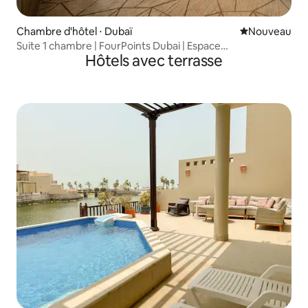
Chambre d'hôtel ⋅ Dubaï
Nouvel hébe
Nouveau
Suite 1 chambre | FourPoints Dubai | Espace
Hôtels avec terrasse
supplémentaire