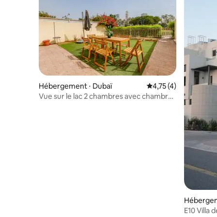
Hébergement ⋅ Dubaï
Évaluation moyenne s
4,75 (4)
Vue sur le lac 2 chambres avec chambre
de bonne à The Springs 8
Hébergem
E10 Villa