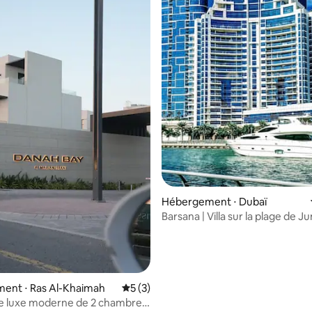
ur la base de 4 commentaires : 4,75 sur 5
Hébergement ⋅ Dubaï
Barsana | Villa sur la plage de J
chambres | Vue sur la marina
ent ⋅ Ras Al-Khaimah
Évaluation moyenne sur la base de 3 co
5 (3)
 de luxe moderne de 2 chambres