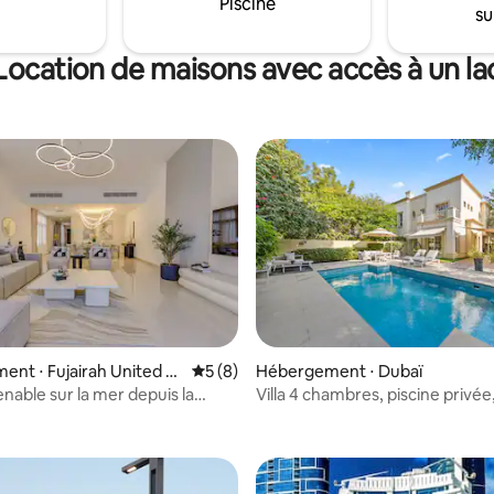
Piscine
su
confortables et frais, chambre
insonorisées, rideaux de contrô
soleil ! géré par Superhost- Mu
Location de maisons avec accès à un la
nt ⋅ Fujairah United A
Évaluation moyenne sur la base de 8 co
5 (8)
Hébergement ⋅ Dubaï
tes
nable sur la mer depuis la
Villa 4 chambres, piscine privée
ur la base de 7 commentaires : 4,71 sur 5
ivée
communauté fermée verte