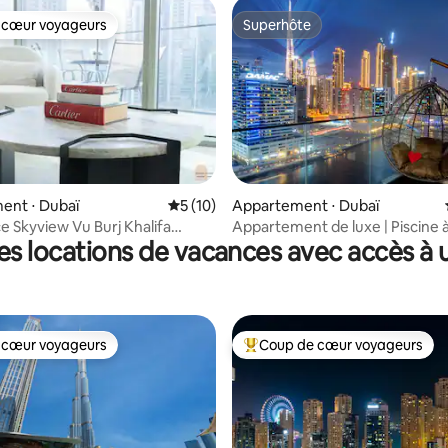
 cœur voyageurs
Superhôte
 cœur voyageurs
Superhôte
 la base de 84 commentaires : 4,92 sur 5
ent ⋅ Dubaï
Évaluation moyenne sur la base de 10 co
5 (10)
Appartement ⋅ Dubaï
e Skyview Vu Burj Khalifa
Appartement de luxe | Piscine 
es locations de vacances avec accès à u
canal
débordement avec vue sur Bur
 cœur voyageurs
Coup de cœur voyageurs
 cœur voyageurs
Coups de cœur voyageurs les p