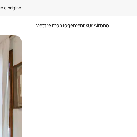
ue d'origine
Mettre mon logement sur Airbnb
sant glisser.