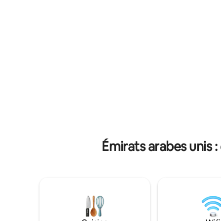
nautiques et des activités de la marina 🚶‍♂️
cuisine e
Promenade jusqu'à l'île de Bluewaters 🚇
haut débit
Proche du métro, du tramway et des
professio
centres commerciaux 🏊‍♀️ Accès à
des hôtels
plusieurs piscines dans le complexe
aujourd'hu
Sadaf 🏋️‍♂️ Installations de fitness
ce havre d
modernes 💻 Bureau + Wi-Fi rapide 👶 Lit
1 050 PIE
bébé et chaise haute disponibles
Émirats arabes unis :