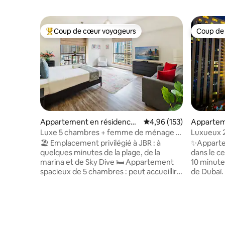
Coup de cœur voyageurs
Coup de
Coups de cœur voyageurs les plus appréciés
Coup de
Appartement en résidence ⋅
Évaluation moyenne sur
4,96 (153)
Appartem
Dubaï
Luxe 5 chambres + femme de ménage •
Luxueux 
À quelques pas de la plage de JBR, de la
& Burj Kha
🏖️ Emplacement privilégié à JBR : à
✨Apparte
marina et du tramway
quelques minutes de la plage, de la
dans le ce
marina et de Sky Dive 🛏️ Appartement
10 minute
spacieux de 5 chambres : peut accueillir
de Dubaï. -
jusqu'à 16 personnes 🛠️ Appartement de
vue sur Bu
luxe récemment rénové 🍳 Cuisine
du service
entièrement équipée 🌃 Les meilleurs
- 🚶‍♀️ Pr
restaurants, cafés, bars et discothèques
restaurant
de Dubaï 🌊 À quelques pas des sports
de Dubaï 