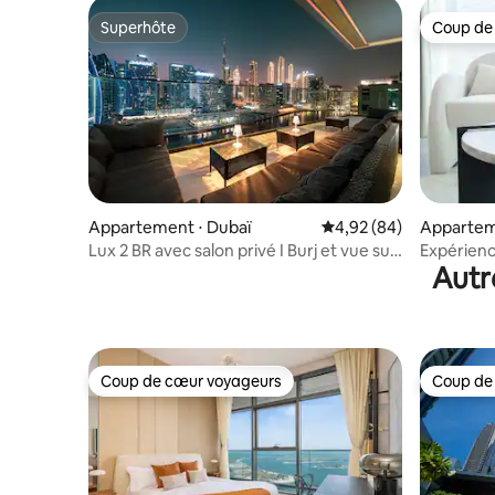
Superhôte
Coup de
Superhôte
Coup de
Appartement ⋅ Dubaï
Évaluation moyenne sur
4,92 (84)
Appartem
Lux 2 BR avec salon privé I Burj et vue sur
Expérienc
Autr
le lac
Piscine , 
Coup de cœur voyageurs
Coup de
Coup de cœur voyageurs
Coup de