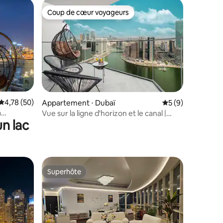
Coup de cœur voyageurs
Coup de cœur voyageurs
mmentaires : 5 sur 5
Évaluation moyenne sur la base de 50 commentaires : 4,78 sur 5
4,78 (50)
Appartement ⋅ Dubaï
Évaluation moyenn
5 (9)
à
Vue sur la ligne d'horizon et le canal |
n lac
j
2 chambres modernes | 40F
Superhôte
lus appréciés
Superhôte