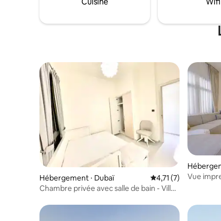
Cuisine
Wifi
Hébergeme
rab Emira
Vue impre
Hébergement ⋅ Dubaï
Évaluation moyenne s
4,71 (7)
piscine pr
Chambre privée avec salle de bain - Villa
de luxe à Dubaï