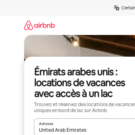
Aller
Certai
directement
au
contenu
Émirats arabes unis :
locations de vacances
avec accès à un lac
Trouvez et réservez des locations de vacance
uniques en bord de lac sur Airbnb
Adresse
Lorsque les résultats s'affichent, utilisez les flèc