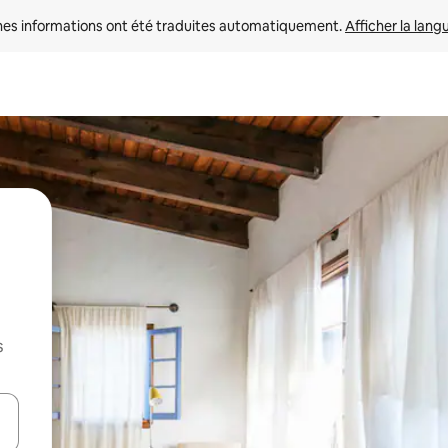
nes informations ont été traduites automatiquement. 
Afficher la lang
s
hes vers le haut et vers le bas pour les parcourir ou en appuyant et en fai