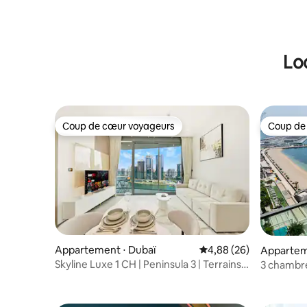
à Danah 
Lo
Coup de cœur voyageurs
Coup de
Coup de cœur voyageurs
Coup de
Appartement ⋅ Dubaï
Évaluation moyenne sur
4,88 (26)
Appartem
Skyline Luxe 1 CH | Peninsula 3 | Terrains
3 chambre
de padel
Atlantis e