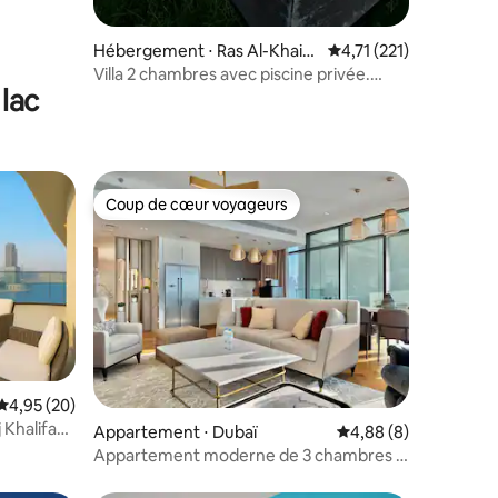
Hébergement ⋅ Ras Al-Khaim
Évaluation moyenne su
4,71 (221)
ah
Villa 2 chambres avec piscine privée.
lac
Jardin. Vue sur la mer
Coup de cœur voyageurs
Coup de cœur voyageurs
Évaluation moyenne sur la base de 20 commentaires : 4,95 sur 5
4,95 (20)
mmentaires : 5 sur 5
 Khalifa
Appartement ⋅ Dubaï
Évaluation moyenne s
4,88 (8)
Appartement moderne de 3 chambres à
Emaar Beachfront Beach Vista