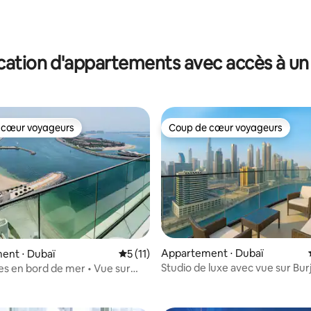
Bay
cation d'appartements avec accès à un 
 cœur voyageurs
Coup de cœur voyageurs
 cœur voyageurs
Coup de cœur voyageurs
 la base de 26 commentaires : 4,88 sur 5
Appartement ⋅ Dubaï
ent ⋅ Dubaï
Évaluation moyenne sur la base de 11 co
5 (11)
Studio de luxe avec vue sur Burj
s en bord de mer • Vue sur
et à 10 min de Burj
t le golfe • 6 personnes