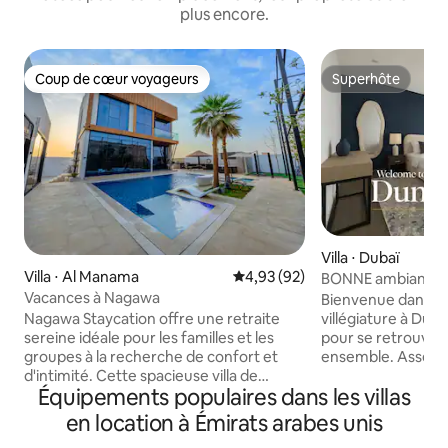
plus encore.
Coup de cœur voyageurs
Superhôte
Coup de cœur voyageurs
Superhôte
Villa ⋅ Dubaï
Villa ⋅ Al Manama
Évaluation moyenne sur la base
4,93 (92)
BONNE ambiance JV
Vacances à Nagawa
pour les familles et
Bienvenue dans vot
Nagawa Staycation offre une retraite
villégiature à Dub
sereine idéale pour les familles et les
pour se retrouver, 
groupes à la recherche de confort et
ensemble. Assez grand pour une famille
d'intimité. Cette spacieuse villa de
nombreuse, assez 
Équipements populaires dans les villas
4 chambres dispose d'une piscine
sentir comme chez 
privée, d'un jacuzzi et d'un jardin, ainsi
un design moderne
en location à Émirats arabes unis
que d'une cuisine entièrement équipée,
chaleureux et authentiq