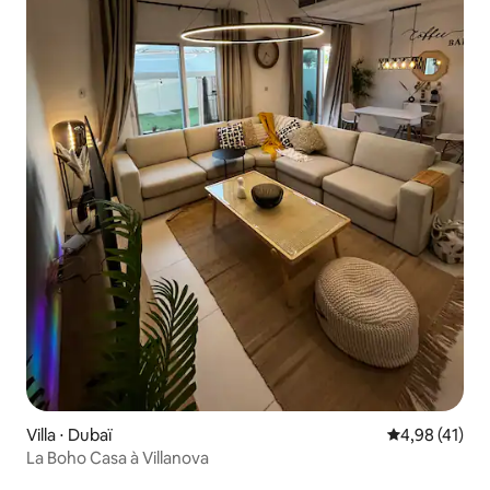
Villa ⋅ Dubaï
Évaluation mo
4,98 (41)
La Boho Casa à Villanova