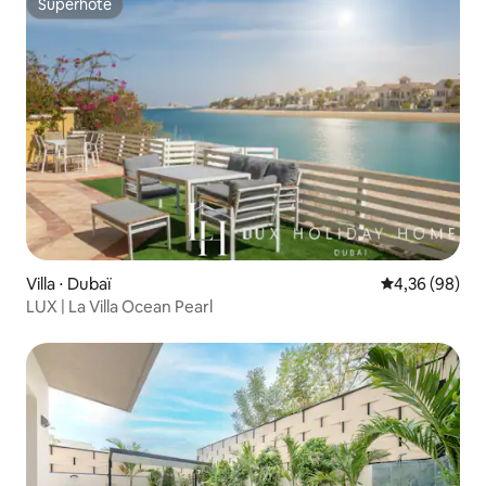
Superhôte
Superhôte
Villa ⋅ Dubaï
Évaluation mo
4,36 (98)
LUX | La Villa Ocean Pearl