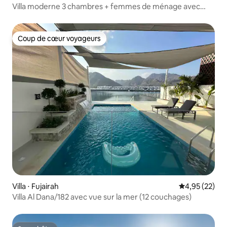
Villa moderne 3 chambres + femmes de ménage avec
jardin à Furjan !
Coup de cœur voyageurs
Coup de cœur voyageurs
Villa ⋅ Fujairah
Évaluation mo
4,95 (22)
Villa Al Dana/182 avec vue sur la mer (12 couchages)