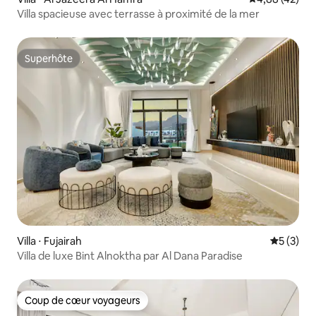
Villa spacieuse avec terrasse à proximité de la mer
Superhôte
Superhôte
Villa ⋅ Fujairah
Évaluatio
5 (3)
Villa de luxe Bint Alnoktha par Al Dana Paradise
Coup de cœur voyageurs
Coup de cœur voyageurs