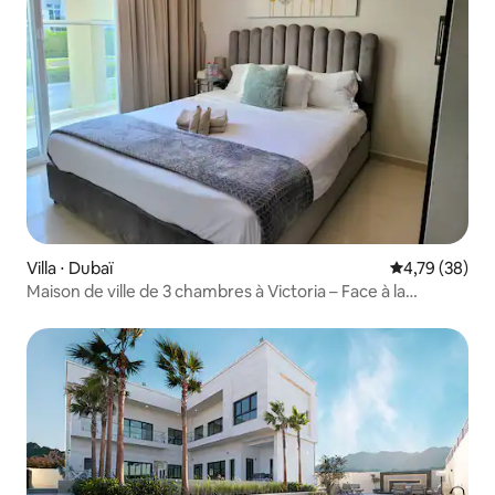
Villa ⋅ Dubaï
Évaluation mo
4,79 (38)
Maison de ville de 3 chambres à Victoria – Face à la
piscine + parc aquatique