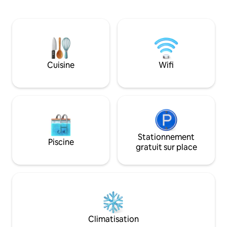
de cinq salles de bain et d'équipements
vous dans le salon
modernes. Vous pourrez profiter d'un
quelqu'un à une par
dîner en plein air avec barbecue et d'une
profitez des terra
terrasse donnant sur la montagne. Les
ou plongez dans la
équipements adaptés aux enfants
C’est le genre de 
comprennent une piscine pour enfants,
des souvenirs. Sit
une aire de jeux et des barrières de
familial de JVC, el
Cuisine
Wifi
sécurité. Les animaux de compagnie
minutes en voiture
sont les bienvenus et un parking privé
gratuit est disponible sur place.
Stationnement
Piscine
gratuit sur place
Climatisation