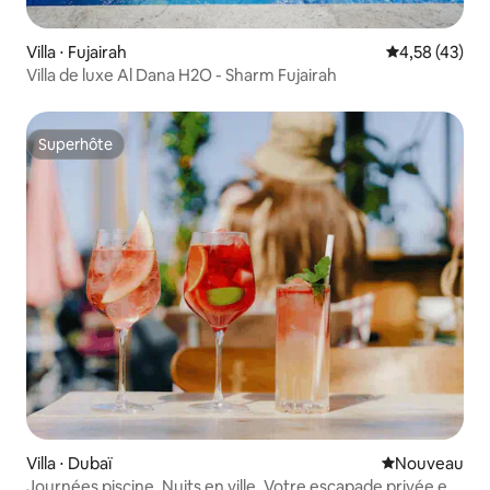
Villa ⋅ Fujairah
Évaluation mo
4,58 (43)
Villa de luxe Al Dana H2O - Sharm Fujairah
Superhôte
Superhôte
Villa ⋅ Dubaï
Nouvel hébe
Nouveau
Journées piscine. Nuits en ville. Votre escapade privée en