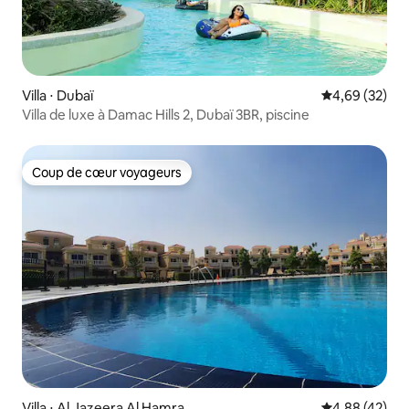
Villa ⋅ Dubaï
Évaluation mo
4,69 (32)
Villa de luxe à Damac Hills 2, Dubaï 3BR, piscine
Coup de cœur voyageurs
Coup de cœur voyageurs
Villa ⋅ Al Jazeera Al Hamra
Évaluation mo
4,88 (42)