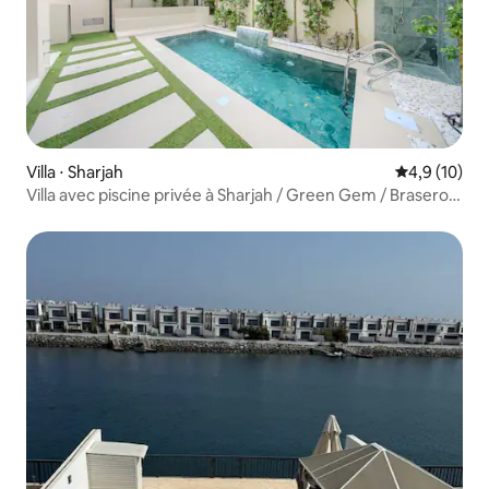
Villa ⋅ Sharjah
Évaluation m
4,9 (10)
Villa avec piscine privée à Sharjah / Green Gem / Brasero
pour barbecue