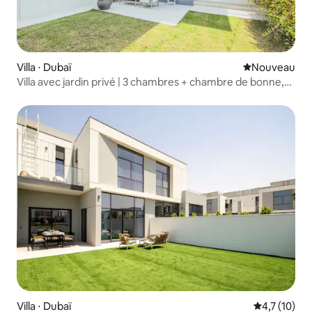
Villa ⋅ Dubaï
Nouvel hébe
Nouveau
Villa avec jardin privé | 3 chambres + chambre de bonne,
Dubai Hills
Villa ⋅ Dubaï
Évaluation m
4,7 (10)