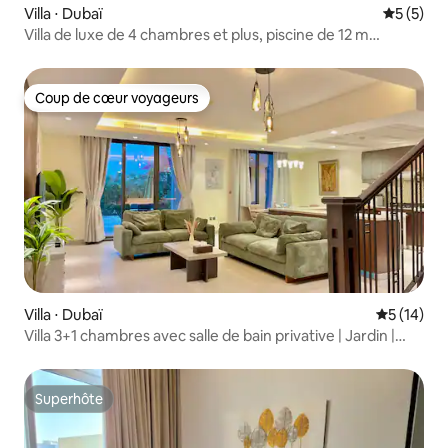
Villa ⋅ Dubaï
Évaluatio
5 (5)
Villa de luxe de 4 chambres et plus, piscine de 12 m
refroidie/chauffée, barbecue
Coup de cœur voyageurs
Coup de cœur voyageurs
Villa ⋅ Dubaï
Évaluation
5 (14)
Villa 3+1 chambres avec salle de bain privative | Jardin |
Piscine + Salle de sport
Superhôte
Superhôte