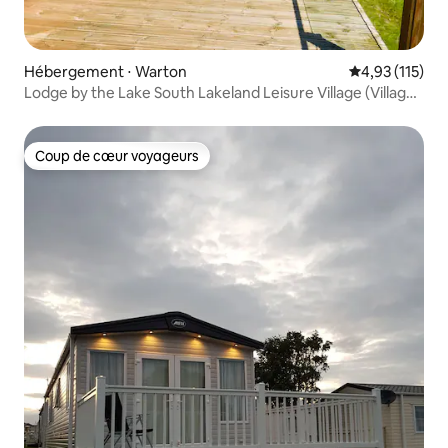
Hébergement ⋅ Warton
Évaluation moy
4,93 (115)
Lodge by the Lake South Lakeland Leisure Village (Village
de loisirs de South Lakeland)
Coup de cœur voyageurs
Coup de cœur voyageurs