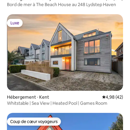
Bord de mer à The Beach House au 248 Lydstep Haven
Luxe
Luxe
Hébergement ⋅ Kent
Évaluation mo
4,98 (42)
Whitstable | Sea View | Heated Pool | Games Room
Coup de cœur voyageurs
Coup de cœur voyageurs