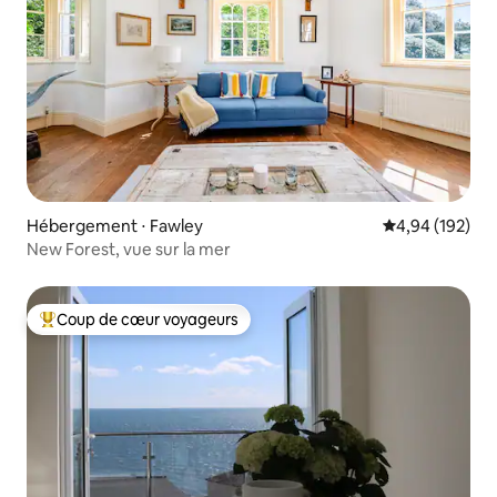
Hébergement ⋅ Fawley
Évaluation moy
4,94 (192)
New Forest, vue sur la mer
Coup de cœur voyageurs
Coups de cœur voyageurs les plus appréciés