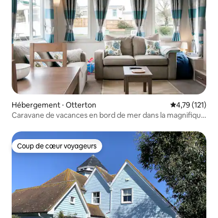
Hébergement ⋅ Otterton
Évaluation moy
4,79 (121)
Caravane de vacances en bord de mer dans la magnifique
baie de Ladram
Coup de cœur voyageurs
Coup de cœur voyageurs