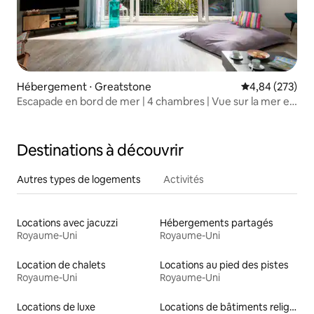
Hébergement ⋅ Greatstone
Évaluation moy
4,84 (273)
Escapade en bord de mer | 4 chambres | Vue sur la mer et
jacuzzi
Destinations à découvrir
Autres types de logements
Activités
Locations avec jacuzzi
Hébergements partagés
Royaume-Uni
Royaume-Uni
Location de chalets
Locations au pied des pistes
Royaume-Uni
Royaume-Uni
Locations de luxe
Locations de bâtiments religieux