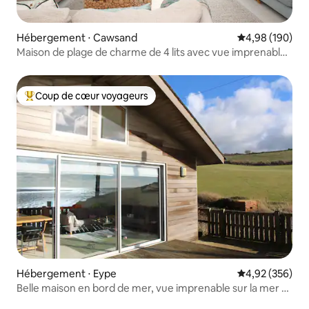
Hébergement ⋅ Cawsand
Évaluation moy
4,98 (190)
Maison de plage de charme de 4 lits avec vue imprenable
sur la mer !
Coup de cœur voyageurs
Coups de cœur voyageurs les plus appréciés
Hébergement ⋅ Eype
Évaluation moy
4,92 (356)
Belle maison en bord de mer, vue imprenable sur la mer et
promenades