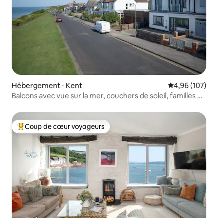
Hébergement ⋅ Kent
Évaluation moy
4,96 (107)
Balcons avec vue sur la mer, couchers de soleil, familles et
chiens acceptés
Coup de cœur voyageurs
Coups de cœur voyageurs les plus appréciés