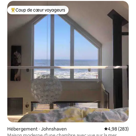
Coup de cœur voyageurs
Coups de cœur voyageurs les plus appréciés
Hébergement ⋅ Johnshaven
Évaluation moy
4,98 (283)
Maison moderne d'une chambre avec vue sur la mer