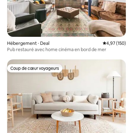
Hébergement ⋅ Deal
Évaluation moy
4,97 (150)
Pub restauré avec home cinéma en bord de mer
Coup de cœur voyageurs
Coup de cœur voyageurs