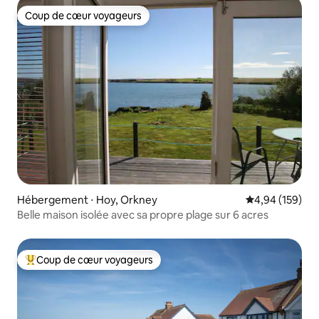
Coup de cœur voyageurs
Coup de cœur voyageurs
Hébergement ⋅ Hoy, Orkney
Évaluation moy
4,94 (159)
Belle maison isolée avec sa propre plage sur 6 acres
Coup de cœur voyageurs
Coups de cœur voyageurs les plus appréciés