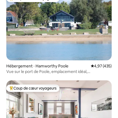
Coups de cœur voyageurs les plus appréciés
Hébergement ⋅ Hamworthy Poole
Évaluation moy
4,97 (435)
Vue sur le port de Poole, emplacement idéal,
jacuzzi/sauna
Coup de cœur voyageurs
Coups de cœur voyageurs les plus appréciés