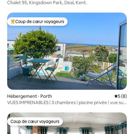
Chalet 95, Kingsdown Park, Deal, Kent.
Coup de cœur voyageurs
Coups de cœur voyageurs les plus appréciés
Hébergement ⋅ Porth
Évaluatio
5 (8)
VUES IMPRENABLES | 3 chambres | piscine privée | vue sur
la mer
Coup de cœur voyageurs
Coup de cœur voyageurs