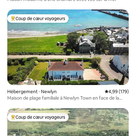
Coup de cœur voyageurs
Coups de cœur voyageurs les plus appréciés
Hébergement ⋅ Newlyn
Évaluation moy
4,99 (179)
Maison de plage familiale à Newlyn Town en face de la
plage
Coup de cœur voyageurs
Coups de cœur voyageurs les plus appréciés