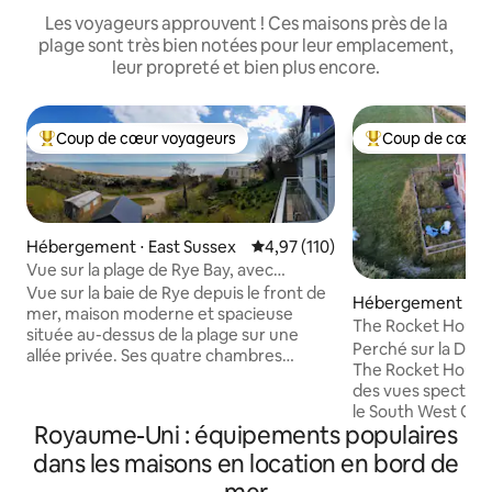
Les voyageurs approuvent ! Ces maisons près de la
plage sont très bien notées pour leur emplacement,
leur propreté et bien plus encore.
Coup de cœur voyageurs
Coup de cœur 
Coups de cœur voyageurs les plus appréciés
Coups de cœur vo
Hébergement ⋅ East Sussex
Évaluation moyenne sur la base 
4,97 (110)
Vue sur la plage de Rye Bay, avec
chargeur pour véhicule électrique.
Vue sur la baie de Rye depuis le front de
Hébergement ⋅ D
mer, maison moderne et spacieuse
The Rocket House
située au-dessus de la plage sur une
falaise · Vue sur l
Perché sur la Dev
allée privée. Ses quatre chambres
The Rocket House e
bénéficient d'une vue sur la mer et le
des vues spectacul
balcon offre un espace pour se
le South West Coas
détendre au soleil du matin. Le
Royaume-Uni : équipements populaires
votre porte d'entr
deuxième étage, le belvédère, offre une
magnifiquement r
dans les maisons en location en bord de
vue imprenable sur la baie de Rye et la
finitions d'un niv
Manche. Une base idéale pour explorer