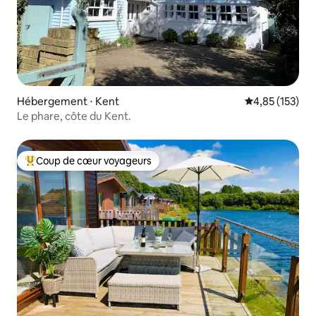
Hébergement ⋅ Kent
Évaluation moy
4,85 (153)
Le phare, côte du Kent.
Coup de cœur voyageurs
Coups de cœur voyageurs les plus appréciés