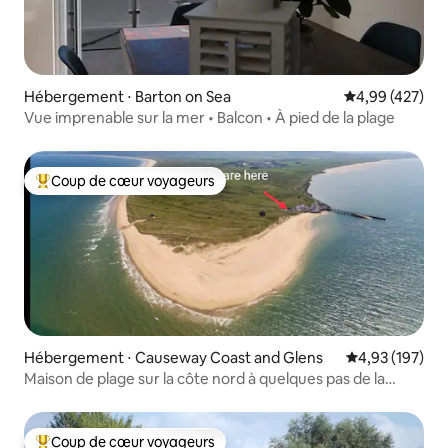
Hébergement ⋅ Barton on Sea
Évaluation moy
4,99 (427)
Vue imprenable sur la mer • Balcon • À pied de la plage
Coup de cœur voyageurs
Coups de cœur voyageurs les plus appréciés
Hébergement ⋅ Causeway Coast and Glens
Évaluation moy
4,93 (197)
Maison de plage sur la côte nord à quelques pas de la
plage
Coup de cœur voyageurs