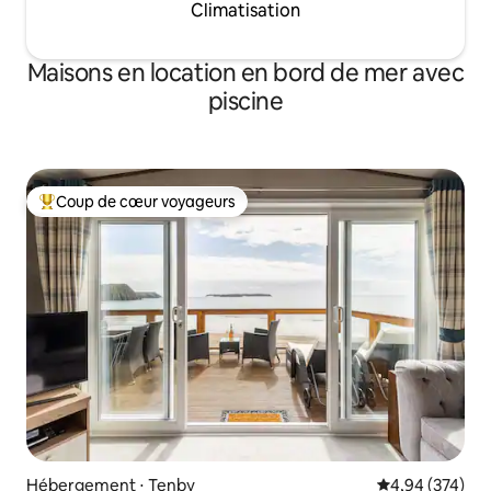
Climatisation
Maisons en location en bord de mer avec
piscine
Coup de cœur voyageurs
Coups de cœur voyageurs les plus appréciés
Hébergement ⋅ Tenby
Évaluation moy
4,94 (374)