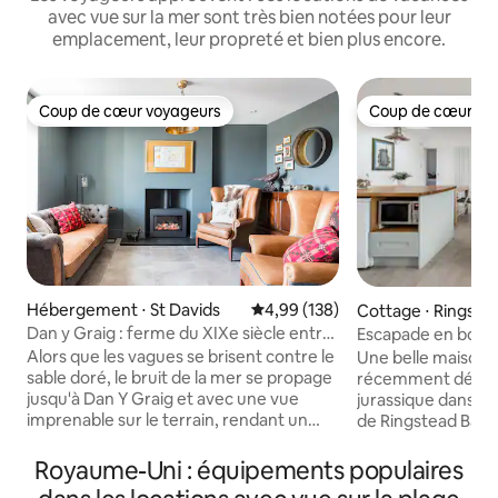
avec vue sur la mer sont très bien notées pour leur
emplacement, leur propreté et bien plus encore.
Coup de cœur voyageurs
Coup de cœur vo
Coup de cœur voyageurs
Coup de cœur vo
Hébergement ⋅ St Davids
Évaluation moyenne sur la base 
4,99 (138)
Cottage ⋅ Ringste
Dan y Graig : ferme du XIXe siècle entre
Escapade en bord 
mer et montagne
côtier tranquille
Alors que les vagues se brisent contre le
Une belle maison 
sable doré, le bruit de la mer se propage
récemment décoré
jusqu'à Dan Y Graig et avec une vue
jurassique dans le 
imprenable sur le terrain, rendant un
de Ringstead Bay.
séjour ici magique. Nous espérons lancer
accueillir six pers
nos conversions de granges d'ici 2019,
jardins privés à l'a
Royaume-Uni : équipements populaires
alors gardez un œil sur les progrès
vue imprenable su