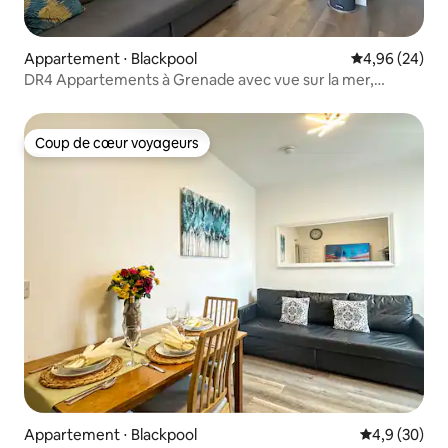
Appartement ⋅ Blackpool
Évaluation mo
4,96 (24)
DR4 Appartements à Grenade avec vue sur la mer,
1er étage, façade
Coup de cœur voyageurs
Coup de cœur voyageurs
Appartement ⋅ Blackpool
Évaluation m
4,9 (30)