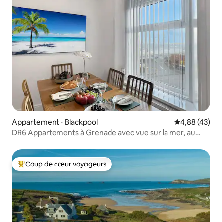
Appartement ⋅ Blackpool
Évaluation mo
4,88 (43)
DR6 Appartements à Grenade avec vue sur la mer, au
2e étage, en façade
Coup de cœur voyageurs
Coups de cœur voyageurs les plus appréciés