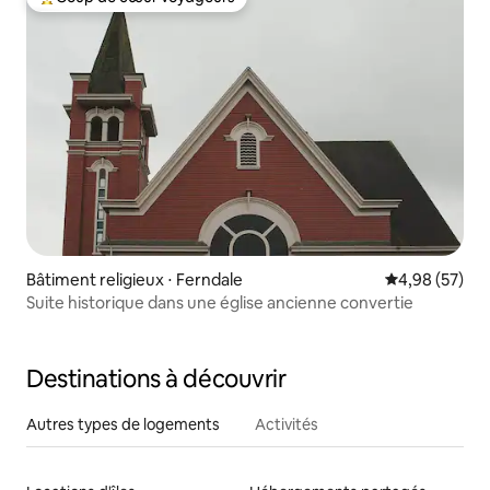
Coups de cœur voyageurs les plus appréciés
Bâtiment religieux ⋅ Ferndale
Évaluation mo
4,98 (57)
Suite historique dans une église ancienne convertie
Destinations à découvrir
Autres types de logements
Activités