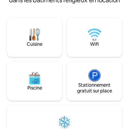
dans les bâtiments religieux en location
douche à effet de 
accès privé, une kitchenette
complète, télévis
entièrement approvisionnée, de
lecture, piano, fon
nouveaux planchers de bois franc et une
table de poker et 
douche à effet pluie en tuiles de pierre
privée clôturée et 
de luxe. Dormez bien avec une literie en
maisons du centre-
duvet, profitez d'articles de toilette de
Près de la rivière 
luxe, d'une télévision intelligente de 55"
navigation de plai
et d'une vue sur la cour à travers de
Cuisine
Wifi
cyclables, de la ra
magnifiques portes françaises, le tout
des magasins, des 
dans un emplacement privilégié avec un
35 minutes de Gal
parking facile et gratuit
vraiment historiqu
Stationnement
Piscine
gratuit sur place