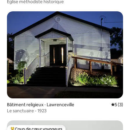
Église méthodiste historique
Bâtiment religieux ⋅ Lawrenceville
Évaluatio
5 (3)
Le sanctuaire - 1923
Coup de cœur voyageurs