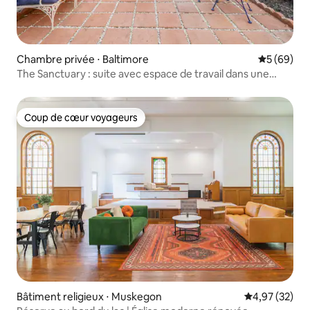
Chambre privée ⋅ Baltimore
Évaluation
5 (69)
The Sanctuary : suite avec espace de travail dans une
église
Coup de cœur voyageurs
Coup de cœur voyageurs
Bâtiment religieux ⋅ Muskegon
Évaluation mo
4,97 (32)