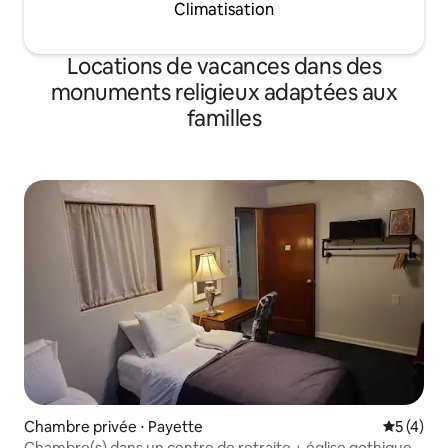
Climatisation
Locations de vacances dans des
monuments religieux adaptées aux
familles
Chambre privée ⋅ Payette
Évaluatio
5 (4)
Chambre(s) dans un centre de retraite + église gothique