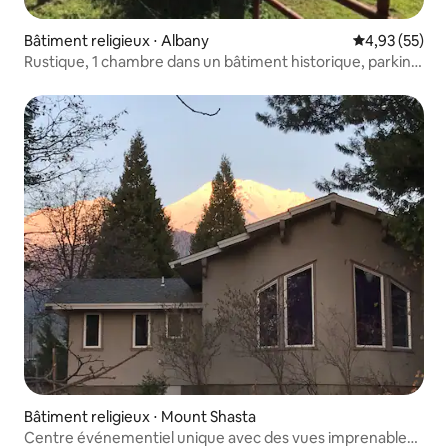
Bâtiment religieux ⋅ Albany
Évaluation mo
4,93 (55)
Rustique, 1 chambre dans un bâtiment historique, parking
gratuit
Bâtiment religieux ⋅ Mount Shasta
Centre événementiel unique avec des vues imprenables