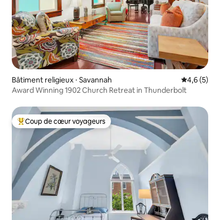
Bâtiment religieux ⋅ Savannah
Évaluation 
4,6 (5)
Award Winning 1902 Church Retreat in Thunderbolt
Coup de cœur voyageurs
Coups de cœur voyageurs les plus appréciés