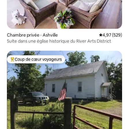
Chambre privée ⋅ Ashville
Évaluation moy
4,97 (529)
Suite dans une église historique du River Arts District
Coup de cœur voyageurs
Coups de cœur voyageurs les plus appréciés