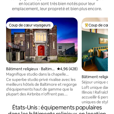
en location sont très bien notés pour leur
emplacement, leur propreté et bien plus encore.
Coup de cœur voyageurs
Coup de cœur 
Coup de cœur voyageurs
Coups de cœur vo
Bâtiment religieux ⋅ Baltimo
Évaluation moyenne sur la base 
4,96 (428)
re
Magnifique studio dans la chapelle
Bâtiment religieux
historique avec parking
Ce superbe studio privé rivalise avec les
Séjour unique dans
meilleurs hôtels de Baltimore et regorge
rivière, ville
Loft unique dans u
d'équipements haut de gamme que la
Illinois ! Rafraîch
plupart des Airbnbs n'offrent pas.
accueillir 6 personnes. 3 c
Autrefois une église mystérieuse
uniques de style lo
destinée à la démolition, c'est
États-Unis : équipements populaires
plafonds/confident
maintenant un joyau moderne du milieu
avec lits queen siz
du siècle entièrement rénové avec un