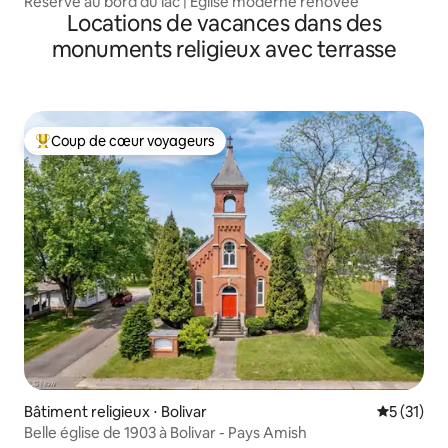
Réserve au bord du lac | Église moderne rénovée
Locations de vacances dans des
monuments religieux avec terrasse
Coup de cœur voyageurs
Coups de cœur voyageurs les plus appréciés
Bâtiment religieux ⋅ Bolivar
Évaluation
5 (31)
Belle église de 1903 à Bolivar - Pays Amish