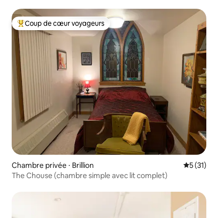
Coup de cœur voyageurs
Coups de cœur voyageurs les plus appréciés
Chambre privée ⋅ Brillion
Évaluation
5 (31)
The Chouse (chambre simple avec lit complet)