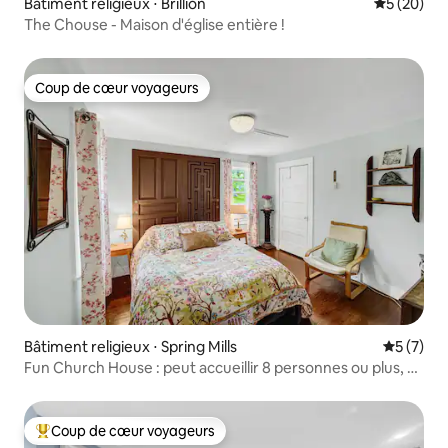
Bâtiment religieux ⋅ Brillion
Évaluation
5 (20)
The Chouse - Maison d'église entière !
Coup de cœur voyageurs
Coup de cœur voyageurs
Bâtiment religieux ⋅ Spring Mills
Évaluatio
5 (7)
Fun Church House : peut accueillir 8 personnes ou plus, à
19 miles de Penn State
Coup de cœur voyageurs
Coups de cœur voyageurs les plus appréciés