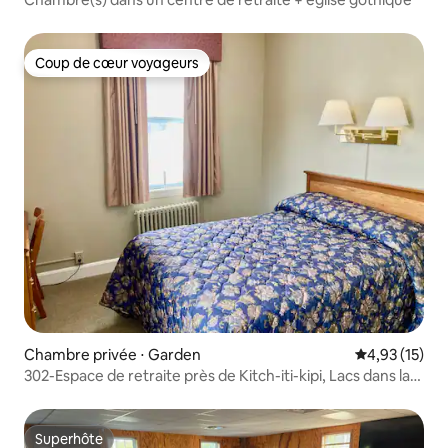
Coup de cœur voyageurs
Coup de cœur voyageurs
Chambre privée ⋅ Garden
Évaluation mo
4,93 (15)
302-Espace de retraite près de Kitch-iti-kipi, Lacs dans la
région de UP
Superhôte
Superhôte