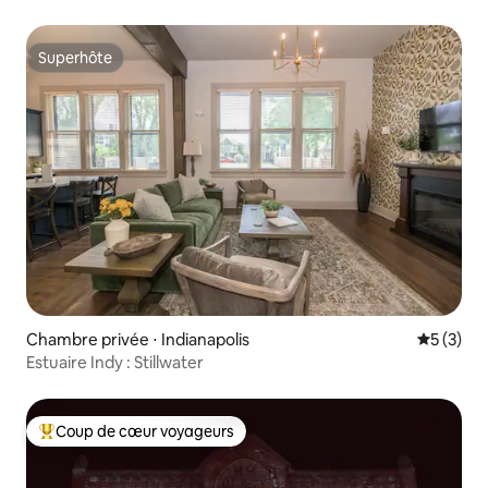
sur le mont Shasta
Superhôte
Superhôte
Chambre privée ⋅ Indianapolis
Évaluatio
5 (3)
Estuaire Indy : Stillwater
Coup de cœur voyageurs
Coups de cœur voyageurs les plus appréciés