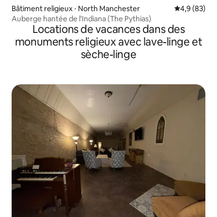
Bâtiment religieux ⋅ North Manchester
Évaluation m
4,9 (83)
Auberge hantée de l'Indiana (The Pythias)
Locations de vacances dans des
monuments religieux avec lave-linge et
sèche-linge