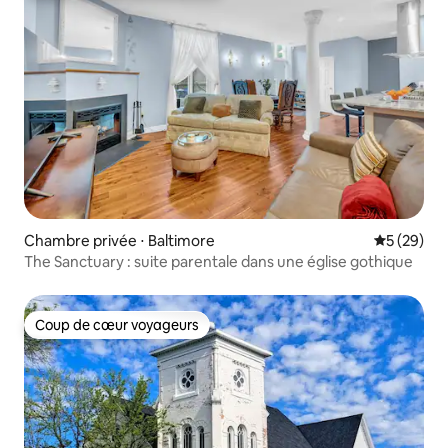
Chambre privée ⋅ Baltimore
Évaluation
5 (29)
The Sanctuary : suite parentale dans une église gothique
Coup de cœur voyageurs
Coup de cœur voyageurs