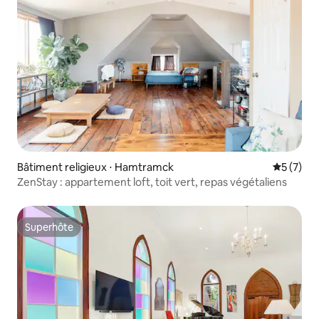
Bâtiment religieux ⋅ Hamtramck
Évaluatio
5 (7)
ZenStay : appartement loft, toit vert, repas végétaliens
Superhôte
Superhôte