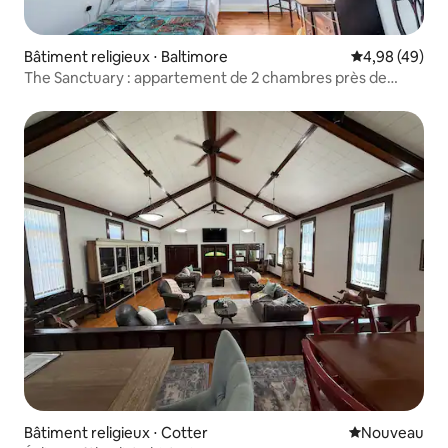
Bâtiment religieux ⋅ Baltimore
Évaluation mo
4,98 (49)
The Sanctuary : appartement de 2 chambres près de
Camden Yards
Bâtiment religieux ⋅ Cotter
Nouvel hébe
Nouveau