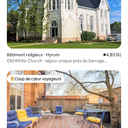
Bâtiment religieux ⋅ Hyrum
Évaluation m
4,83 (6)
Old White Church : séjour unique près du barrage
d'Hyrum
Coup de cœur voyageurs
Coups de cœur voyageurs les plus appréciés