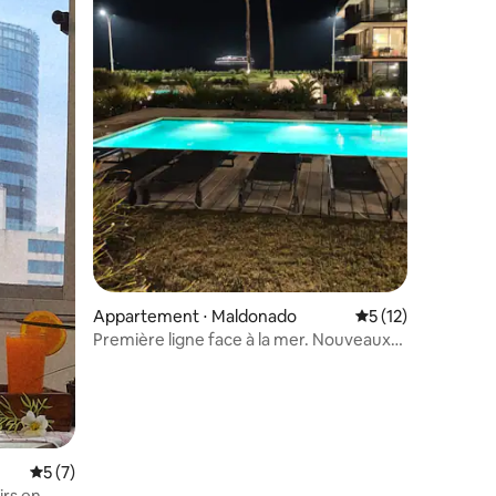
ntaires : 4,86 sur 5
Appartement ⋅ Maldonado
Évaluation moyenne
5 (12)
Première ligne face à la mer. Nouveaux
équipements complets
Évaluation moyenne sur la base de 7 commentaires : 5 sur 5
5 (7)
irs en