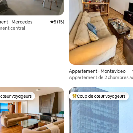
e sur la base de 3 commentaires : 5 sur 5
ent ⋅ Mercedes
Évaluation moyenne sur la base de 15 co
5 (15)
ent central
Appartement ⋅ Montevideo
Appartement de 2 chambres a
Pocitos
 cœur voyageurs
Coup de cœur voyageurs
 cœur voyageurs
Coups de cœur voyageurs les p