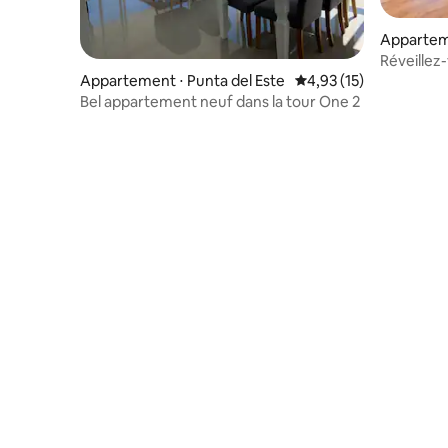
Apparteme
Réveillez
3 suites |
Appartement ⋅ Punta del Este
Évaluation moyenne su
4,93 (15)
Bel appartement neuf dans la tour One 2