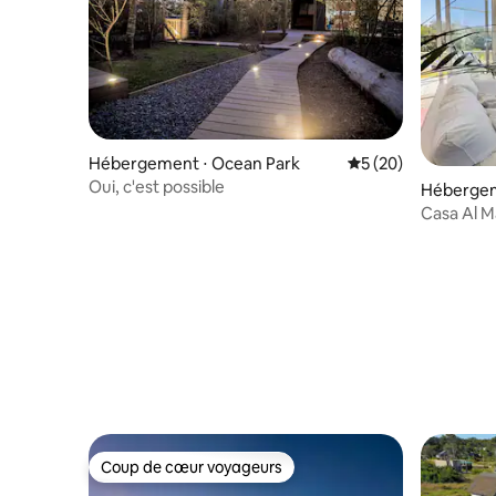
Hébergement ⋅ Ocean Park
Évaluation moyenne 
5 (20)
Oui, c'est possible
Hébergem
Casa Al M
Ignacio.
Coup de cœur voyageurs
Coup de cœur voyageurs