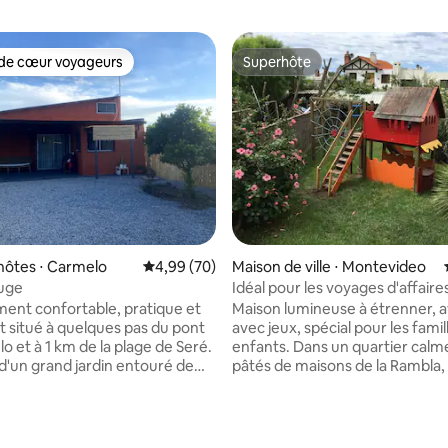
de cœur voyageurs
Superhôte
 cœur voyageurs les plus appréciés
Superhôte
hôtes ⋅ Carmelo
Évaluation moyenne sur la base de 70 commen
4,99 (70)
Maison de ville ⋅ Montevideo
fuge
Idéal pour les voyages d'affaires
familles avec enfants
nt confortable, pratique et
Maison lumineuse à étrenner, a
nt situé à quelques pas du pont
avec jeux, spécial pour les fami
o et à 1 km de la plage de Seré.
enfants. Dans un quartier calme
 d'un grand jardin entouré de
pâtés de maisons de la Rambla, 
e rend unique. Il dispose
Buceo, à proximité de W.Trade 
ecue, d'un four en terre cuite
Montevideo Shopping. Très bo
uisinière. C'est un espace
locomotion partout. Le bus de 
 la base de 76 commentaires : 4,88 sur 5
loft) avec une mezzanine avec
passe à 2 pâtés de maisons. En 