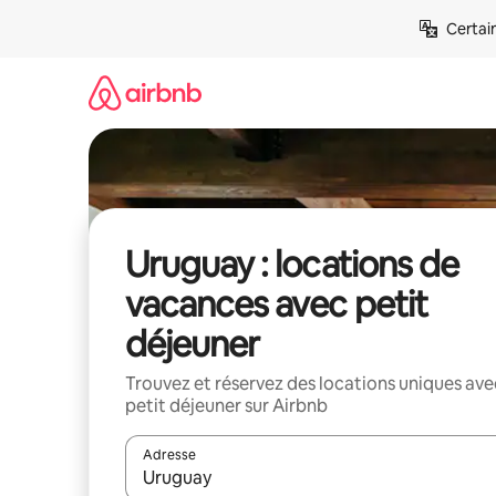
Aller
Certai
directement
au
contenu
Uruguay : locations de
vacances avec petit
déjeuner
Trouvez et réservez des locations uniques ave
petit déjeuner sur Airbnb
Adresse
Lorsque les résultats s'affichent, utilisez les flèc