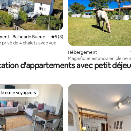
ent ⋅ Balneario Buenos
Évaluation moyenne sur la base de 3 co
5 (3)
privé de 4 chalets avec vue
an et barbecue intérieur
 sur la base de 10 commentaires : 5 sur 5
Hébergement
Magnifique estancia en pleine 
ation d'appartements avec petit déje
de cœur voyageurs
 cœur voyageurs les plus appréciés