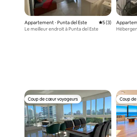
Appartement ⋅ Punta del Este
Évaluation moyenn
5 (3)
Appartem
Le meilleur endroit à Punta del Este
Hébergem
Coup de cœur voyageurs
Coup de
Coup de cœur voyageurs
Coup de