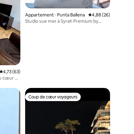
Appartement ⋅ Punta Ballena
Évaluation moyenne su
4,88 (26)
Studio vue mer à Syrah Premium by
mmentaires : 5 sur 5
depptö
Évaluation moyenne sur la base de 63 commentaires : 4,73 sur 5
4,73 (63)
u cœur de
Coup de cœur voyageurs
lus appréciés
Coup de cœur voyageurs