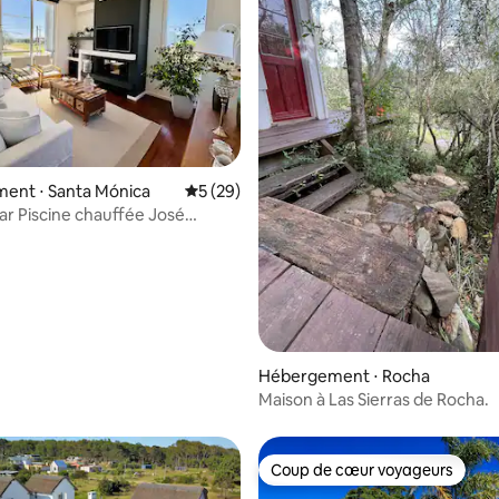
sur la base de 20 commentaires : 5 sur 5
ent ⋅ Santa Mónica
Évaluation moyenne sur la base de 29 co
5 (29)
ar Piscine chauffée José
Hébergement ⋅ Rocha
Maison à Las Sierras de Rocha.
Coup de cœur voyageurs
Coup de cœur voyageurs