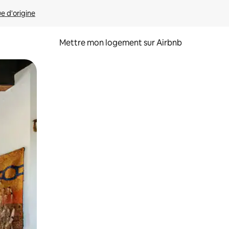
ue d'origine
Mettre mon logement sur Airbnb
sant glisser.