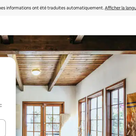
nes informations ont été traduites automatiquement. 
Afficher la lang
c
hes vers le haut et vers le bas pour les parcourir ou en appuyant et en fai