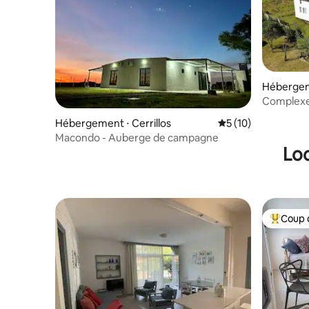
Hébergem
Aires
Complexe 
sur l'océ
Hébergement ⋅ Cerrillos
Évaluation moyenne
5 (10)
Macondo - Auberge de campagne
Loc
Coup 
Coups de