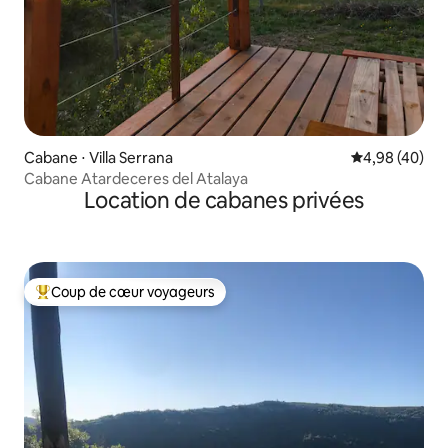
Cabane ⋅ Villa Serrana
Évaluation mo
4,98 (40)
Cabane Atardeceres del Atalaya
Location de cabanes privées
Coup de cœur voyageurs
Coups de cœur voyageurs les plus appréciés