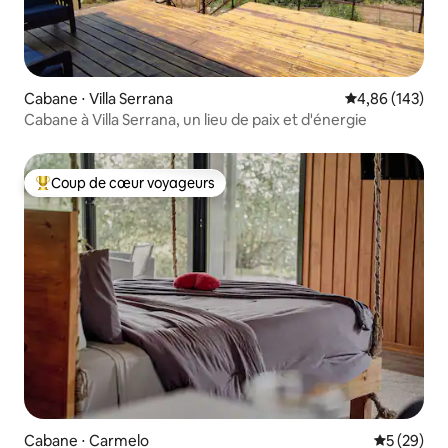
Cabane ⋅ Villa Serrana
Évaluation moy
4,86 (143)
Cabane à Villa Serrana, un lieu de paix et d'énergie
Coup de cœur voyageurs
Coups de cœur voyageurs les plus appréciés
Cabane ⋅ Carmelo
Évaluation
5 (29)