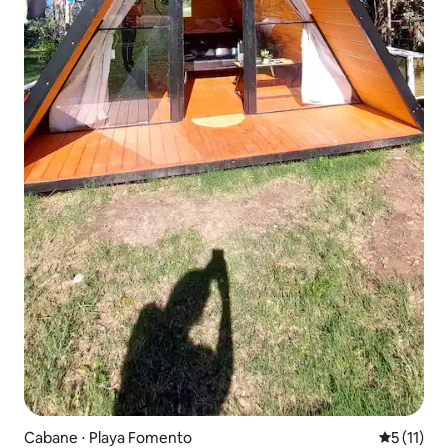
Cabane ⋅ Playa Fomento
Évaluatio
5 (11)