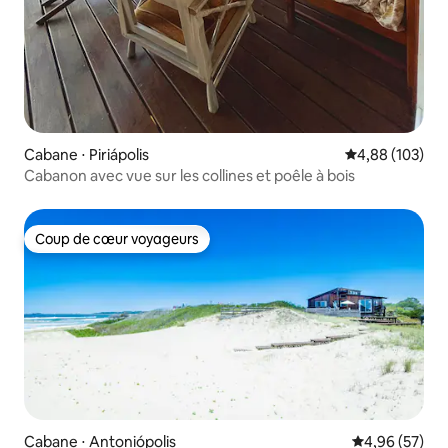
Cabane ⋅ Piriápolis
Évaluation moy
4,88 (103)
Cabanon avec vue sur les collines et poêle à bois
Coup de cœur voyageurs
Coup de cœur voyageurs
Cabane ⋅ Antoniópolis
Évaluation mo
4,96 (57)