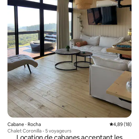
Cabane ⋅ Rocha
Évaluation mo
4,89 (18)
Chalet Coronilla - 5 voyageurs
Location de cabanes acceptant les