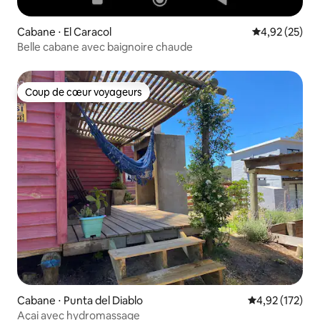
Cabane ⋅ El Caracol
Évaluation mo
4,92 (25)
Belle cabane avec baignoire chaude
Coup de cœur voyageurs
Coup de cœur voyageurs
Cabane ⋅ Punta del Diablo
Évaluation moy
4,92 (172)
Açai avec hydromassage