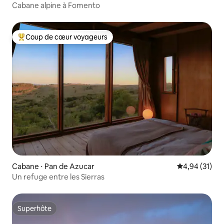
Cabane alpine à Fomento
Coup de cœur voyageurs
Coups de cœur voyageurs les plus appréciés
Cabane ⋅ Pan de Azucar
Évaluation mo
4,94 (31)
Un refuge entre les Sierras
Superhôte
Superhôte