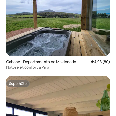
Cabane ⋅ Departamento de Maldonado
Évaluation mo
4,93 (80)
Nature et confort à Piriá
Superhôte
Superhôte