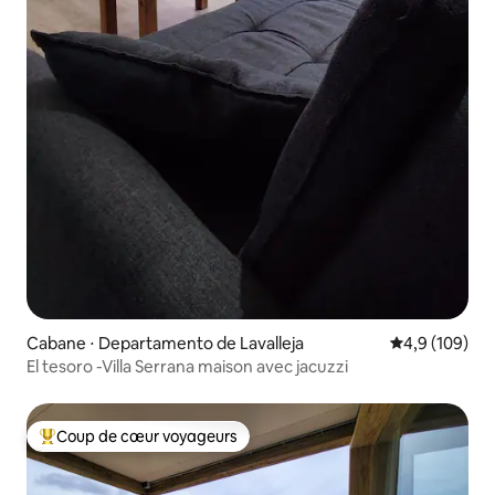
Cabane ⋅ Departamento de Lavalleja
Évaluation mo
4,9 (109)
El tesoro -Villa Serrana maison avec jacuzzi
Coup de cœur voyageurs
Coups de cœur voyageurs les plus appréciés