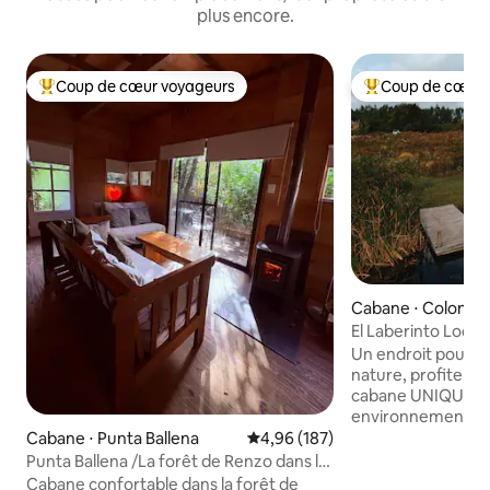
plus encore.
Coup de cœur voyageurs
Coup de cœur 
Coups de cœur voyageurs les plus appréciés
Coups de cœur vo
Cabane ⋅ Colonia d
mento
El Laberinto Lodg
Un endroit pour s
nature, profiter et 
cabane UNIQUE si
environnement rur
nature, à seuleme
Cabane ⋅ Punta Ballena
Évaluation moyenne sur la base 
4,96 (187)
del Sacramento. C
Punta Ballena /La forêt de Renzo dans le
avec une grande t
Lussich
Cabane confortable dans la forêt de