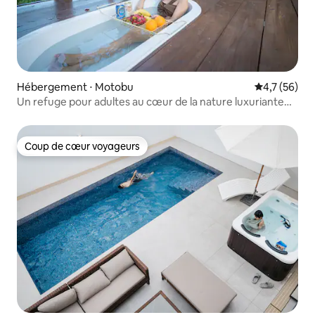
Hébergement ⋅ Motobu
Évaluation m
4,7 (56)
Un refuge pour adultes au cœur de la nature luxuriante
de l'île de Sesoko | Une ancienne maison traditionnelle
entièrement louée, avec un bain en plein air sur le toit
pour admirer la lune et le ciel étoilé
Coup de cœur voyageurs
Coup de cœur voyageurs