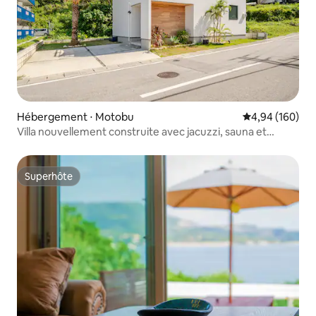
Hébergement ⋅ Motobu
Évaluation moy
4,94 (160)
Villa nouvellement construite avec jacuzzi, sauna et
barbecue
Superhôte
Superhôte