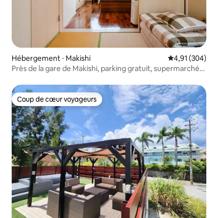
Hébergement ⋅ Makishi
Évaluation moy
4,91 (304)
Près de la gare de Makishi, parking gratuit, supermarché
ouvert 24h/24
Coup de cœur voyageurs
Coup de cœur voyageurs