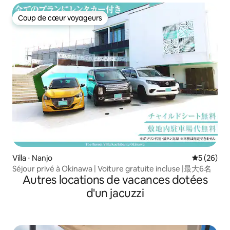
Coup de cœur voyageurs
Coup de cœur voyageurs
Villa ⋅ Nanjo
Évaluation
5 (26)
Séjour privé à Okinawa | Voiture gratuite incluse |最大6名
Autres locations de vacances dotées
d'un jacuzzi