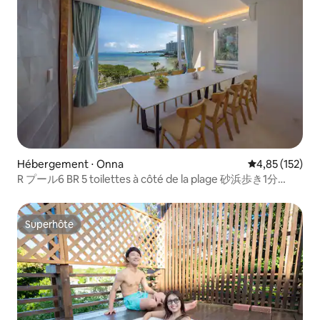
Hébergement ⋅ Onna
Évaluation moy
4,85 (152)
R プール6 BR 5 toilettes à côté de la plage 砂浜歩き1分
barbecue無料恩納駅に近く
Superhôte
Superhôte