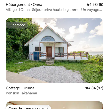
Hébergement ⋅ Onna
Évaluation mo
4,93 (15)
Village d'Onna | Séjour privé haut de gamme. Un voyage
idéal à Okinawa avec piscine chauffée, sauna et jacuzzi
Superhôte
Superhôte
Cottage ⋅ Uruma
Évaluation mo
4,84 (82)
Pension Takahanari
Coup de cœur voyageurs