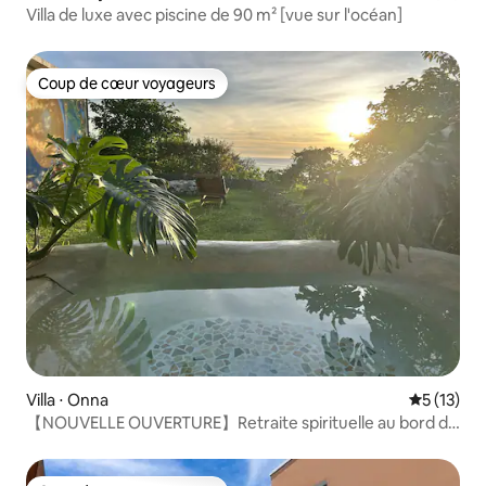
Villa de luxe avec piscine de 90 m² [vue sur l'océan]
Coup de cœur voyageurs
Coup de cœur voyageurs
Villa ⋅ Onna
Évaluation
5 (13)
【NOUVELLE OUVERTURE】Retraite spirituelle au bord de
l'océan