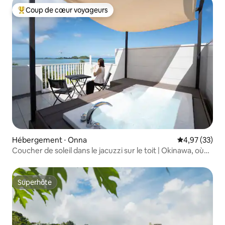
Coup de cœur voyageurs
Coups de cœur voyageurs les plus appréciés
Hébergement ⋅ Onna
Évaluation mo
4,97 (33)
Coucher de soleil dans le jacuzzi sur le toit | Okinawa, où
vous pouvez vivre comme chez vous | 4 personnes, 1
chambre, 1 salon, 1 salle de bain, 70 ㎡
Superhôte
Superhôte