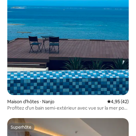
Maison d'hôtes ⋅ Nanjo
Évaluation mo
4,95 (42)
Profitez d'un bain semi-extérieur avec vue sur la mer pour
une relaxation totale.
Superhôte
Superhôte