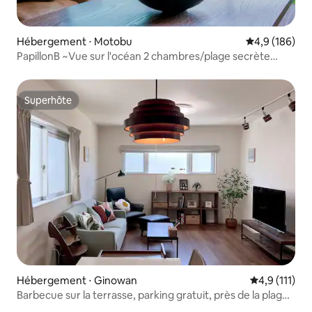
Hébergement ⋅ Motobu
Évaluation mo
4,9 (186)
PapillonB ~Vue sur l'océan 2 chambres/plage secrète
1 min
Superhôte
Superhôte
Hébergement ⋅ Ginowan
Évaluation m
4,9 (111)
Barbecue sur la terrasse, parking gratuit, près de la plage
d'Araha