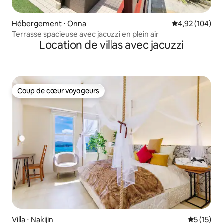
Hébergement ⋅ Onna
Évaluation moy
4,92 (104)
Terrasse spacieuse avec jacuzzi en plein air
Location de villas avec jacuzzi
Coup de cœur voyageurs
Coup de cœur voyageurs
Villa ⋅ Nakijin
Évaluation
5 (15)