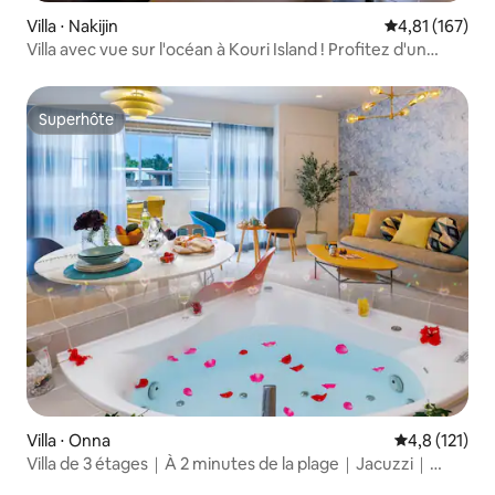
Villa ⋅ Nakijin
Évaluation moy
4,81 (167)
Villa avec vue sur l'océan à Kouri Island ! Profitez d'un
barbecue en terrasse avec vue sur la mer et d'un jacuzzi
sur le toit avec une vue imprenable !
Superhôte
Superhôte
Villa ⋅ Onna
Évaluation mo
4,8 (121)
Villa de 3 étages｜À 2 minutes de la plage｜Jacuzzi｜
12 couchages