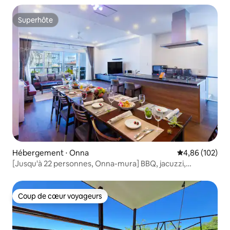
Superhôte
Superhôte
Hébergement ⋅ Onna
Évaluation moy
4,86 (102)
[Jusqu'à 22 personnes, Onna-mura] BBQ, jacuzzi,
chambre japonaise, parking pour 10 voitures ou plus,
recommandé pour les familles
Coup de cœur voyageurs
Coup de cœur voyageurs