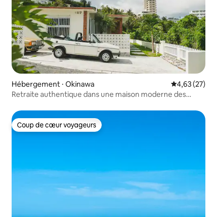
Hébergement ⋅ Okinawa
Évaluation mo
4,63 (27)
Retraite authentique dans une maison moderne des
années 50 ｜ près d’un centre commercial
Coup de cœur voyageurs
Coup de cœur voyageurs