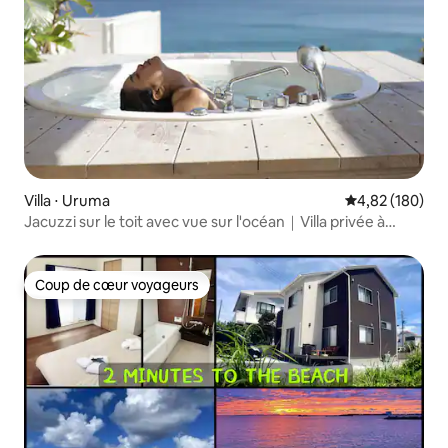
Villa ⋅ Uruma
Évaluation moy
4,82 (180)
Jacuzzi sur le toit avec vue sur l'océan｜Villa privée à
Okinawa｜
Coup de cœur voyageurs
Coup de cœur voyageurs