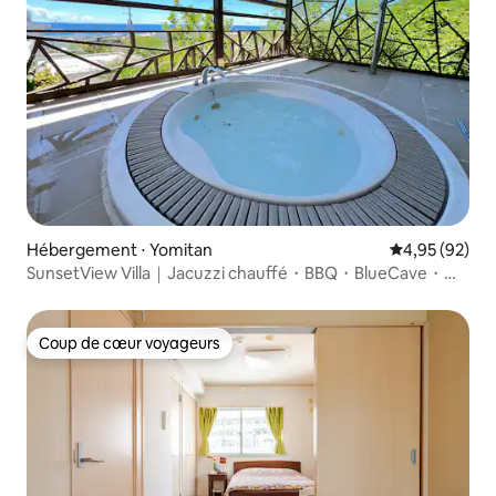
Hébergement ⋅ Yomitan
Évaluation mo
4,95 (92)
SunsetView Villa｜Jacuzzi chauffé・BBQ・BlueCave・
Kadena
Coup de cœur voyageurs
Coup de cœur voyageurs