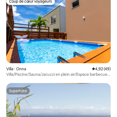
Coup de cœur voyageurs
Coup de cœur voyageurs
Villa ⋅ Onna
Évaluation mo
4,92 (49)
Villa/Piscine/Sauna/Jacuzzi en plein air/Espace barbecue
couvert qui vous donnera envie d'y vivre pour toujours
Superhôte
Superhôte