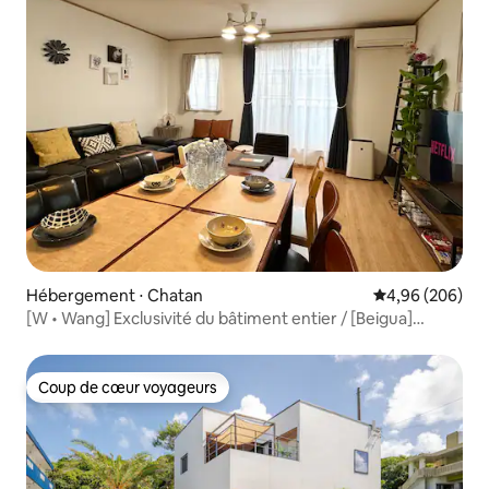
Hébergement ⋅ Chatan
Évaluation moy
4,96 (206)
[W • Wang] Exclusivité du bâtiment entier / [Beigua]
Village américain à 5 minutes en voiture / 3 minutes à pied
de la plage / 3 places de parking gratuites
Coup de cœur voyageurs
Coup de cœur voyageurs