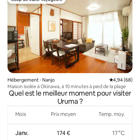
Coup de cœur voyageurs
Hébergement ⋅ Nanjo
Évaluation mo
4,94 (68)
Maison isolée à Okinawa, à 10 minutes à pied de la plage
Quel est le meilleur moment pour visiter
Uruma ?
Mois
Prix moyen
Temp. moy.
Janv.
174 €
17 °C