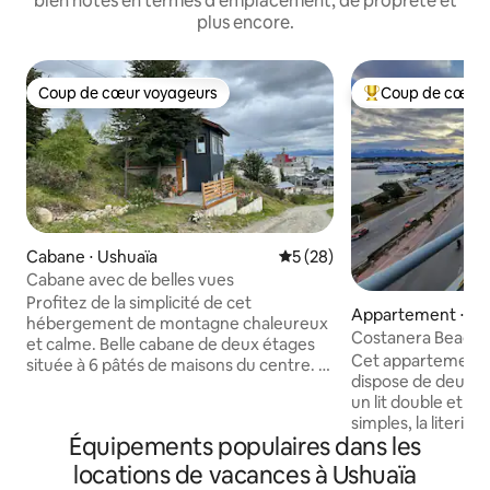
bien notés en termes d'emplacement, de propreté et
plus encore.
Coup de cœur voyageurs
Coup de cœur 
Coup de cœur voyageurs
Coups de cœur vo
Cabane ⋅ Ushuaïa
Évaluation moyenne sur la b
5 (28)
Cabane avec de belles vues
Profitez de la simplicité de cet
Appartement ⋅ Us
hébergement de montagne chaleureux
Costanera Beagle 
et calme. Belle cabane de deux étages
Cet appartement 
située à 6 pâtés de maisons du centre. Il
dispose de deux c
y a une montée intérieure de 60 m, qui,
un lit double et l'a
les jours de neige, rend l'accès en
simples, la literie
voiture difficile. Il faut monter à pied. Il
Équipements populaires dans les
et dans les deux ch
offre une belle vue sur le canal de
télévision intellige
Beagle. - Il a 2 chambres. Équipée d'une
locations de vacances à Ushuaïa
grande cuisine en
cuisine avec four à gaz, réfrigérateur,