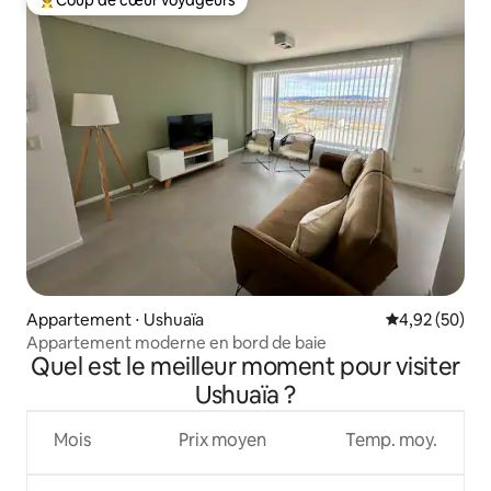
Coup de cœur voyageurs
Coups de cœur voyageurs les plus appréciés
Appartement ⋅ Ushuaïa
Évaluation mo
4,92 (50)
Appartement moderne en bord de baie
Quel est le meilleur moment pour visiter
Ushuaïa ?
Mois
Prix moyen
Temp. moy.