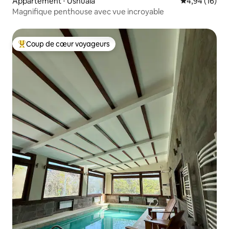
Appartement ⋅ Ushuaïa
Évaluation mo
4,94 (16)
Magnifique penthouse avec vue incroyable
Coup de cœur voyageurs
Coups de cœur voyageurs les plus appréciés