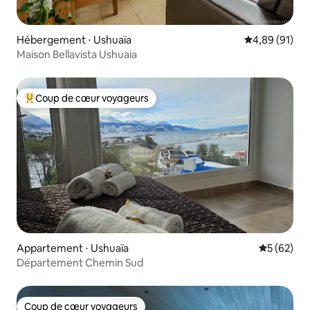
Hébergement ⋅ Ushuaïa
Évaluation mo
4,89 (91)
Maison Bellavista Ushuaia
Coup de cœur voyageurs
Coups de cœur voyageurs les plus appréciés
Appartement ⋅ Ushuaïa
Évaluation
5 (62)
Département Chemin Sud
Coup de cœur voyageurs