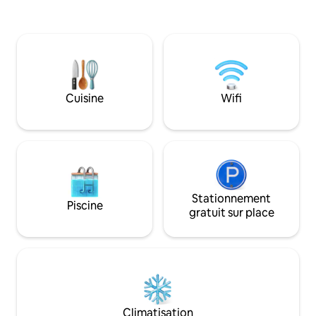
avec une vaisselle 
vaisselle complète, micro-ondes, grille-
environnement, il
pain, bouilloire électrique, cafetière. -
câble. Il dispose d
Salon-salle à manger. - Il dispose de 2
complète avec baig
salles de bains, l'une avec baignoire et
est complétée par
l'autre avec toilettes. -
fenêtre, vous pour
magnifique sur le c
Cuisine
Wifi
Navarino.
Stationnement
Piscine
gratuit sur place
Climatisation