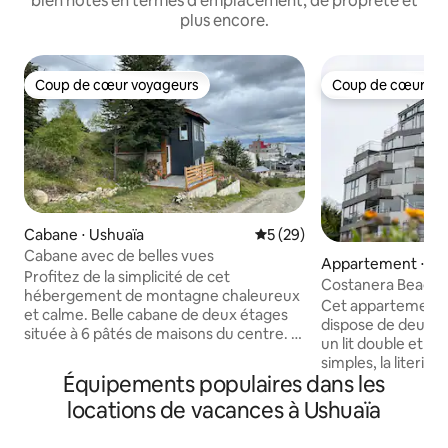
bien notés en termes d'emplacement, de propreté et
plus encore.
Coup de cœur voyageurs
Coup de cœur vo
Coup de cœur voyageurs
Coup de cœur vo
Cabane ⋅ Ushuaïa
Évaluation moyenne sur la b
5 (29)
Cabane avec de belles vues
Appartement ⋅ Us
Profitez de la simplicité de cet
Costanera Beagle I
hébergement de montagne chaleureux
Cet appartement 
et calme. Belle cabane de deux étages
dispose de deux c
située à 6 pâtés de maisons du centre. Il
un lit double et l'a
y a une montée intérieure de 60 m, qui,
simples, la literie
les jours de neige, rend l'accès en
Équipements populaires dans les
et dans les deux ch
voiture difficile. Il faut monter à pied. Il
télévision intellige
locations de vacances à Ushuaïa
offre une belle vue sur le canal de
grande cuisine en
Beagle. - Il a 2 chambres. Équipée d'une
avec une vaisselle 
cuisine avec four à gaz, réfrigérateur,