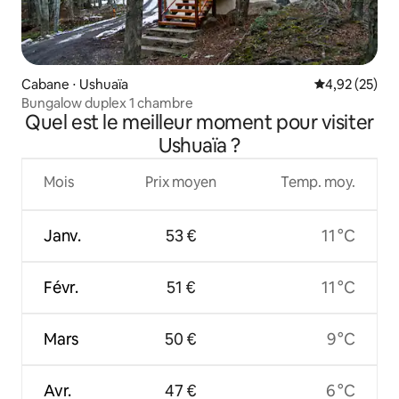
Cabane ⋅ Ushuaïa
Évaluation mo
4,92 (25)
Bungalow duplex 1 chambre
Quel est le meilleur moment pour visiter
Ushuaïa ?
Mois
Prix moyen
Temp. moy.
Janv.
53 €
11 °C
Févr.
51 €
11 °C
Mars
50 €
9 °C
Avr.
47 €
6 °C