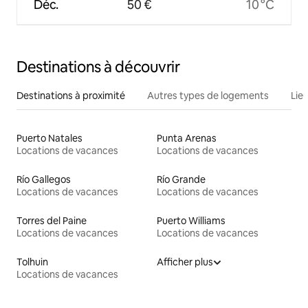
Déc.
50 €
10 °C
Destinations à découvrir
Destinations à proximité
Autres types de logements
Lie
Puerto Natales
Punta Arenas
Locations de vacances
Locations de vacances
Río Gallegos
Río Grande
Locations de vacances
Locations de vacances
Torres del Paine
Puerto Williams
Locations de vacances
Locations de vacances
Tolhuin
Afficher plus
Locations de vacances