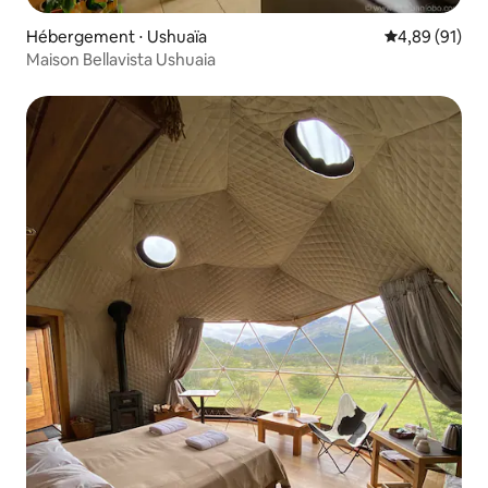
Hébergement ⋅ Ushuaïa
Évaluation mo
4,89 (91)
Maison Bellavista Ushuaia