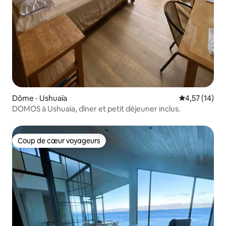
Dôme ⋅ Ushuaïa
Évaluation mo
4,57 (14)
DOMOS à Ushuaia, dîner et petit déjeuner inclus.
Coup de cœur voyageurs
Coup de cœur voyageurs