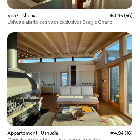
Villa ⋅ Ushuaïa
Évaluation mo
4,96 (56)
Ushuaia abrite des vues exclusives Beagle Chanel
Appartement ⋅ Ushuaïa
Évaluation mo
4,94 (16)
Magnifique penthouse avec vue incroyable