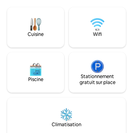
environnement, il
vaisselle complète, micro-ondes, grille-
câble. Il dispose d
pain, bouilloire électrique, cafetière. -
avec baignoire et
Salon-salle à manger. - Il dispose de 2
propriété est com
salles de bains, l'une avec baignoire et
salon. De toutes l
l'autre avec toilettes. -
pourrez profiter 
Cuisine
Wifi
sur le canal et le
Stationnement
Piscine
gratuit sur place
Climatisation