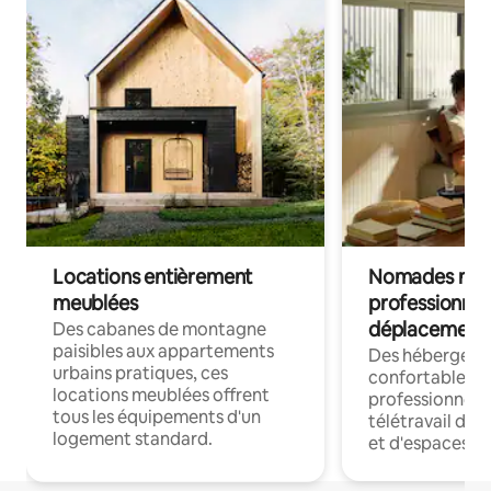
Locations entièrement
Nomades num
meublées
professionnel
déplacement
Des cabanes de montagne
paisibles aux appartements
Des hébergem
urbains pratiques, ces
confortables p
locations meublées offrent
professionnels
tous les équipements d'un
télétravail dis
logement standard.
et d'espaces de