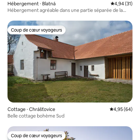
Hébergement ⋅ Blatná
Évaluation mo
4,94 (31)
Hébergement agréable dans une partie séparée de la
maison familiale
Coup de cœur voyageurs
Coup de cœur voyageurs
Cottage ⋅ Chrášťovice
Évaluation mo
4,95 (64)
Belle cottage bohème Sud
Coup de cœur voyageurs
Coup de cœur voyageurs