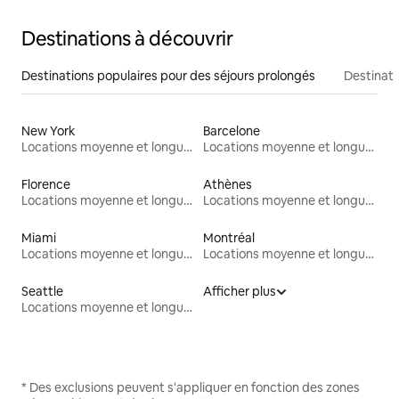
Destinations à découvrir
Destinations populaires pour des séjours prolongés
Destinati
New York
Barcelone
Locations moyenne et longue durée
Locations moyenne et longue durée
Florence
Athènes
Locations moyenne et longue durée
Locations moyenne et longue durée
Miami
Montréal
Locations moyenne et longue durée
Locations moyenne et longue durée
Seattle
Afficher plus
Locations moyenne et longue durée
* Des exclusions peuvent s'appliquer en fonction des zones