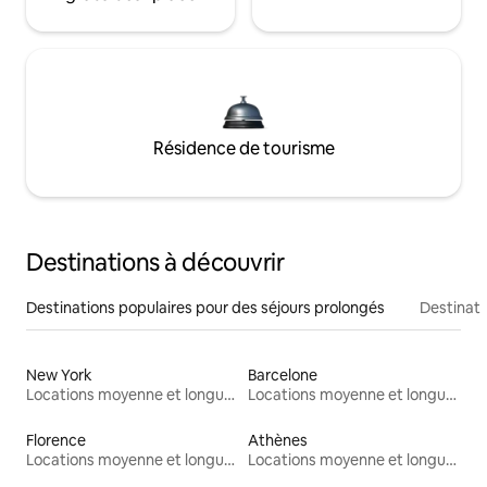
Résidence de tourisme
Destinations à découvrir
Destinations populaires pour des séjours prolongés
Destinati
New York
Barcelone
Locations moyenne et longue durée
Locations moyenne et longue durée
Florence
Athènes
Locations moyenne et longue durée
Locations moyenne et longue durée