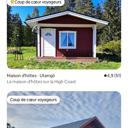
Coup de cœur voyageurs
Coups de cœur voyageurs les plus appréciés
Maison d'hôtes ⋅ Utansjö
Évaluation m
4,9 (51)
La maison d'hôtes sur la High Coast
Coup de cœur voyageurs
Coup de cœur voyageurs