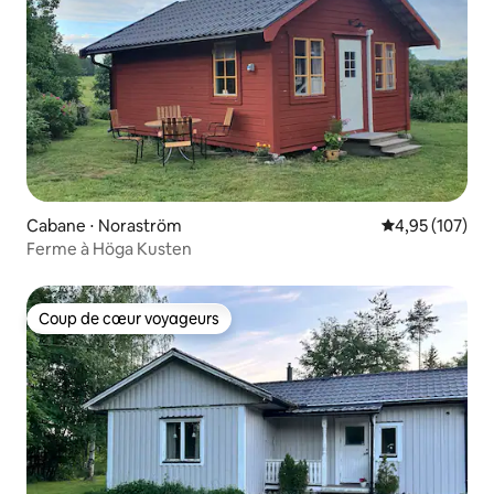
Cabane ⋅ Noraström
Évaluation moy
4,95 (107)
Ferme à Höga Kusten
Coup de cœur voyageurs
Coup de cœur voyageurs