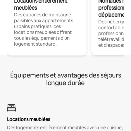
Locations entièrement
Nomades num
meublées
professionnel
déplacement
Des cabanes de montagne
paisibles aux appartements
Des hébergem
urbains pratiques, ces
confortables p
locations meublées offrent
professionnels
tous les équipements d'un
télétravail dis
logement standard.
et d'espaces de
Équipements et avantages des séjours
longue durée
Locations meublées
Des logements entièrement meublés avec une cuisine,