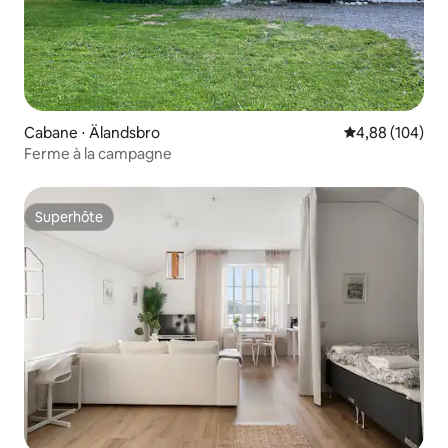
Cabane ⋅ Älandsbro
Évaluation moy
4,88 (104)
Ferme à la campagne
Superhôte
Superhôte