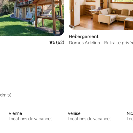
Hébergement
Évaluation moyenne sur la base de 62 co
5 (62)
Domus Adelina – Retraite privé
et bien-être
sur la base de 30 commentaires : 5 sur 5
ximité
Vienne
Venise
Ni
Locations de vacances
Locations de vacances
Loc