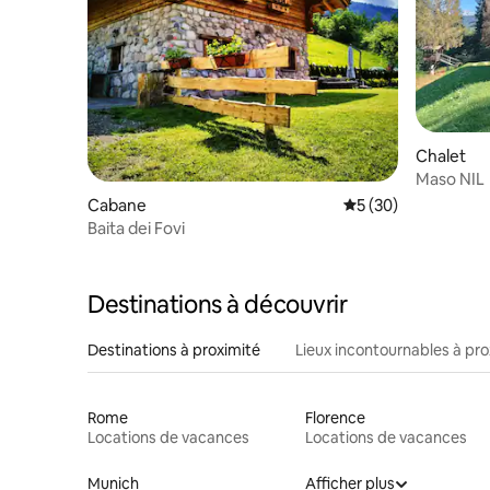
Chalet
Maso NIL
Cabane
Évaluation moyenne 
5 (30)
Baita dei Fovi
Destinations à découvrir
Destinations à proximité
Lieux incontournables à pro
Rome
Florence
Locations de vacances
Locations de vacances
Munich
Afficher plus