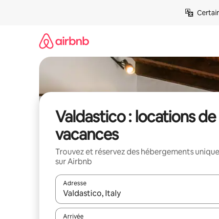
Aller
Certai
directement
au
contenu
Valdastico : locations de
vacances
Trouvez et réservez des hébergements uniqu
sur Airbnb
Adresse
Lorsque les résultats s'affichent, utilisez les flèc
Arrivée