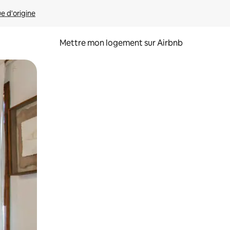
ue d'origine
Mettre mon logement sur Airbnb
sant glisser.