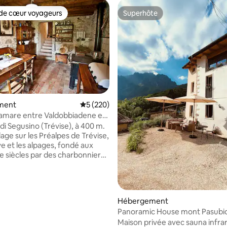
de cœur voyageurs
Superhôte
 cœur voyageurs les plus appréciés
Superhôte
ment
Évaluation moyenne sur la base de 220 com
5 (220)
amare entre Valdobbiadene et
la base de 197 commentaires : 4,99 sur 5
di Segusino (Trévise), à 400 m.
lage sur les Préalpes de Trévise,
ve et les alpages, fondé aux
e siècles par des charbonniers
ttirés par les eaux et le bois. Au
 nombreuses possibilités : 10
ldobbiadene/collines prosecco
ne UNESCO, 20
Hébergement
aser/Possagno/Ville Venete ;
Panoramic House mont Pasubio
 de Venise et des Dolomites.
avec sauna. LT.
Maison privée avec sauna infra
s années, j’ai été le seul