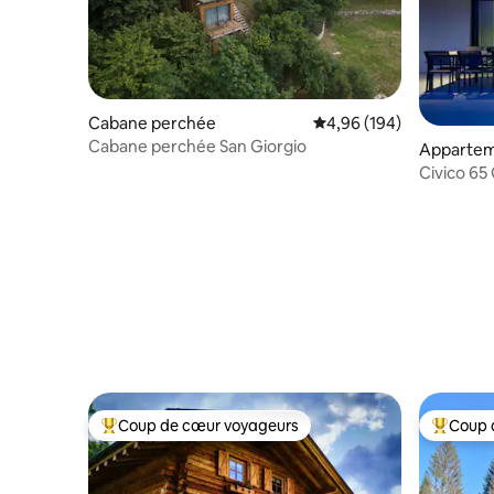
Cabane perchée
Évaluation moyenne sur 
4,96 (194)
Cabane perchée San Giorgio
Apparte
Civico 65
Coup de cœur voyageurs
Coup 
Coups de cœur voyageurs les plus appréciés
Coups de