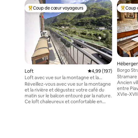
Coup de cœur voyageurs
Coup 
Coups de cœur voyageurs les plus appréciés
Coups de
Héberge
Borgo Str
Loft
Évaluation moyenne sur 
4,99 (197)
Segusino
Stramare 
Loft avec vue sur la montagne et la
Ancien vil
rivière • Retraite avec balcon
Réveillez-vous avec vue sur la montagne
entre Pia
et la rivière et dégustez votre café du
XVIe-XVII
matin sur le balcon entouré par la nature.
istriens a
Ce loft chaleureux et confortable en
centre de
espace ouvert est une escapade paisible
min de Va
pour les couples, les familles ou les amis à
patrimoi
la recherche de détente, d'aventure ou
d'Asolo/M
d'une escapade romantique. Détendez-
une heure
vous dans le confort et explorez
Pendant de
l'extérieur dès la porte. Avec des sentiers