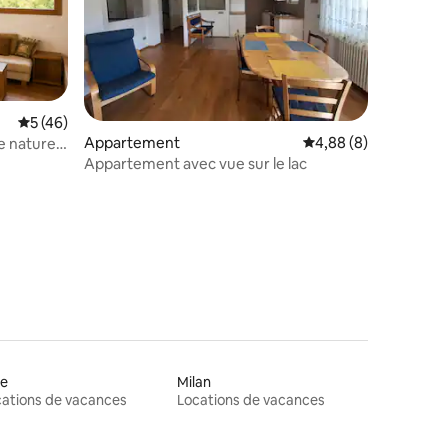
Évaluation moyenne sur la base de 46 commentaires : 5 sur 5
5 (46)
mmentaires : 5 sur 5
Appartement
Évaluation moyenne s
4,88 (8)
e nature
Appartement avec vue sur le lac
ce
Milan
ations de vacances
Locations de vacances