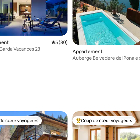
la base de 194 commentaires : 4,96 sur 5
ment
Évaluation moyenne sur la base de 80 com
5 (80)
 Garda Vacances 23
Appartement
Auberge Belvedere del Ponale s
de Garde
de cœur voyageurs
Coup de cœur voyageurs
 cœur voyageurs les plus appréciés
Coups de cœur voyageurs les p