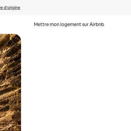
ue d'origine
Mettre mon logement sur Airbnb
sant glisser.