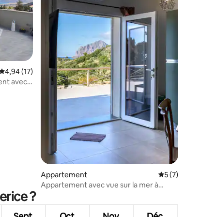
ntaires : 4,59 sur 5
Évaluation moyenne sur la base de 17 commentaires : 4,94 sur 5
4,94 (17)
ment avec
Appartement
Évaluation moyenn
5 (7)
Appartement avec vue sur la mer à
erice ?
Sant'Andrea, Bonagia
Sept.
Oct.
Nov.
Déc.