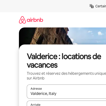
Aller
Certai
directement
au
contenu
Valderice : locations de
vacances
Trouvez et réservez des hébergements uniqu
sur Airbnb
Adresse
Lorsque les résultats s'affichent, utilisez les flèc
Arrivée