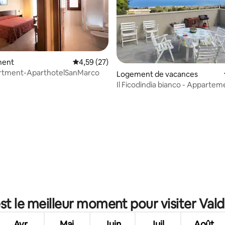
 sur la base de 22 commentaires : 5 sur 5
ment
Évaluation moyenne sur la base de 27 comme
4,59 (27)
rtment-AparthotelSanMarco
Logement de vacances
Il Ficodindia bianco - Apparte
terrasse
st le meilleur moment pour visiter Vald
Avr.
Mai
Juin
Juil.
Août