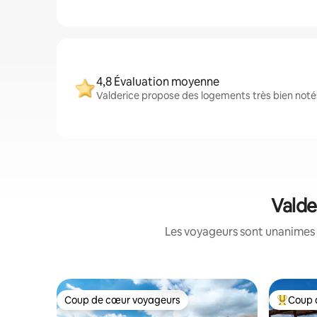
4,8 Évaluation moyenne
Valderice propose des logements très bien notés
Valde
Les voyageurs sont unanimes 
Coup de cœur voyageurs
Coup 
Coup de cœur voyageurs
Coups de