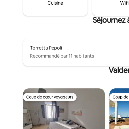
dégustatio
Cuisine
Wifi
rencontrés que
de notre 
couper le
Séjournez 
Torretta Pepoli
Recommandé par 11 habitants
Valder
Coup de cœur voyageurs
Coup de
Coup de cœur voyageurs
Coup de