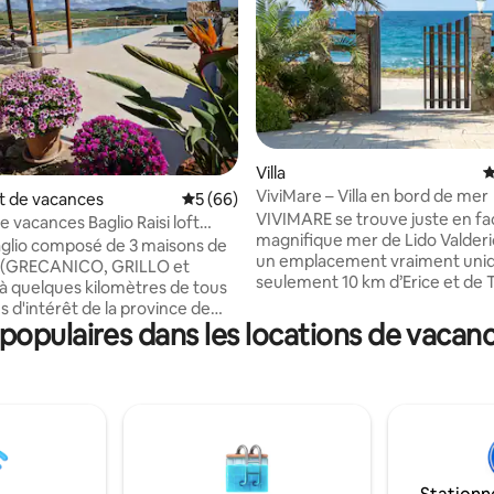
 la base de 125 commentaires : 4,92 sur 5
Villa
É
ViviMare – Villa en bord de mer
 de vacances
Évaluation moyenne sur la base de 66 com
5 (66)
VIVIMARE se trouve juste en fa
 vacances Baglio Raisi loft
magnifique mer de Lido Valderi
co »
glio composé de 3 maisons de
un emplacement vraiment uniq
 (GRECANICO, GRILLO et
seulement 10 km d’Erice et de Tr
à quelques kilomètres de tous
offre une terrasse exclusive d’
s d'intérêt de la province de
pourrez admirer des couchers d
opulaires dans les locations de vacanc
romantiques sur la mer. La villa 
 Valderice où vous trouverez
équipée de tout le confort : gr
s commodités essentielles
avec four à bois et barbecue, c
 débordement avec grand
super équipée, climatisation, p
gratuit. Le quartier est calme e
liveraie et jardin finement
accueillant, plein d’expériences
c la
culturelles et de délicieuses ét
é de manger en plein air
gastronomiques. CIR 19081022C212328