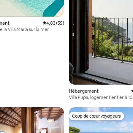
ment
Évaluation moyenne sur la base de 59 commen
4,83 (59)
r la base de 74 commentaires : 4,91 sur 5
 la Villa Maria sur la mer
Hébergement
Villa Pupa, logement entier à 10
mer
Coup de cœur voyageurs
Coup de cœur voyageurs