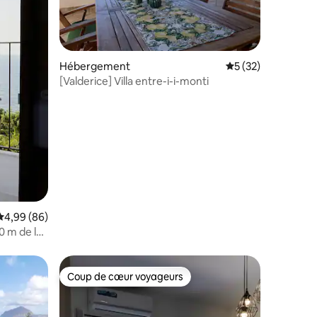
taires : 4,83 sur 5
Hébergement
Évaluation moyenne
5 (32)
[Valderice] Villa entre-i-i-monti
Évaluation moyenne sur la base de 86 commentaires : 4,99 sur 5
4,99 (86)
0 m de la
Coup de cœur voyageurs
Coup de cœur voyageurs