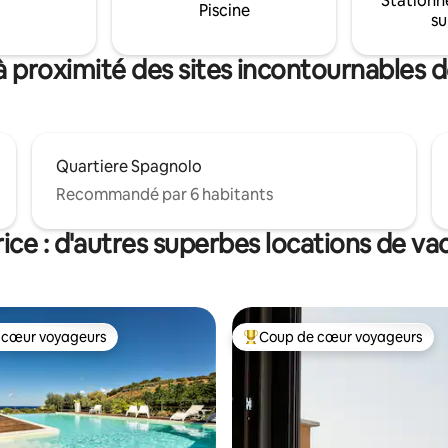
Stationn
n de vins et d'huile biologiques
Piscine
CIN IT081022C2IB8ZT5E5
su
propre production Vues à
 souffle pour de belles photos
à proximité des sites incontournables d
Quartiere Spagnolo
Recommandé par 6 habitants
ice : d'autres superbes locations de v
 cœur voyageurs
Coup de cœur voyageurs
 cœur voyageurs
Coups de cœur voyageurs les p