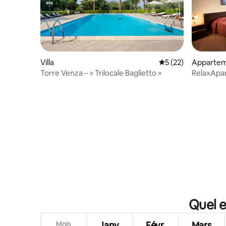
Villa
Évaluation moyenne
5 (22)
Apparte
Torre Venza – « Trilocale Baglietto »
RelaxApa
Quel e
Mois
Janv.
Févr.
Mars