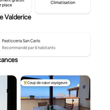
ement gratuit
Climatisation
r place
e Valderice
Pasticceria San Carlo
Recommandé par 6 habitants
acances
Coup de cœur voyageurs
lus appréciés
Coups de cœur voyageurs les plus appréciés