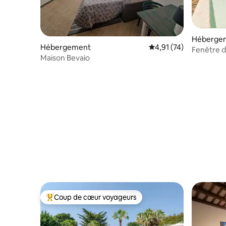
Héberge
Hébergement
Évaluation moyenne su
4,91 (74)
Fenêtre de
Maison Bevaio
Coup de cœur voyageurs
Coups de cœur voyageurs les plus appréciés