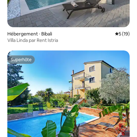
Hébergement ⋅ Bibali
Évaluation
5 (19)
Villa Linda par Rent Istria
Superhôte
Superhôte