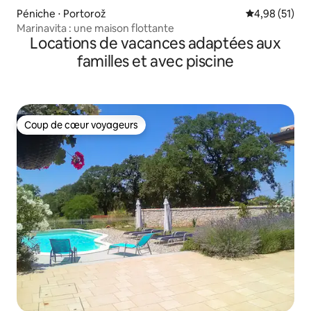
Péniche ⋅ Portorož
Évaluation mo
4,98 (51)
Marinavita : une maison flottante
Locations de vacances adaptées aux
familles et avec piscine
Coup de cœur voyageurs
Coup de cœur voyageurs