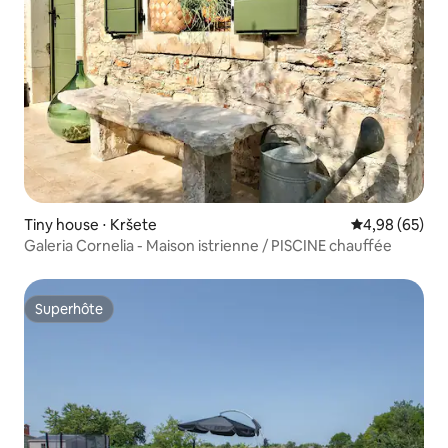
Tiny house ⋅ Kršete
Évaluation mo
4,98 (65)
Galeria Cornelia - Maison istrienne / PISCINE chauffée
Superhôte
Superhôte