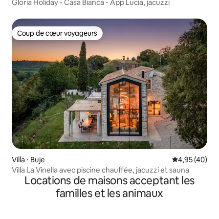
Gloria Holiday - Casa Bianca - App Lucia, jacuzzi
Coup de cœur voyageurs
Coup de cœur voyageurs
Villa ⋅ Buje
Évaluation mo
4,95 (40)
Villa La Vinella avec piscine chauffée, jacuzzi et sauna
Locations de maisons acceptant les
familles et les animaux