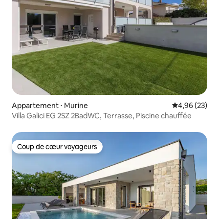
Appartement ⋅ Murine
Évaluation mo
4,96 (23)
Villa Galici EG 2SZ 2BadWC, Terrasse, Piscine chauffée
Coup de cœur voyageurs
Coup de cœur voyageurs