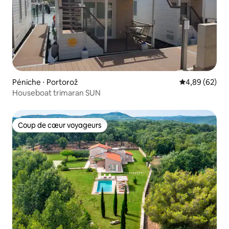
Péniche ⋅ Portorož
Évaluation mo
4,89 (62)
Houseboat trimaran SUN
Coup de cœur voyageurs
Coup de cœur voyageurs