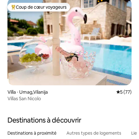
Coup de cœur voyageurs
Coups de cœur voyageurs les plus appréciés
Villa ⋅ Umag,Vilanija
Évaluation
5 (77)
Villas San Nicolo
Destinations à découvrir
Destinations à proximité
Autres types de logements
Lie