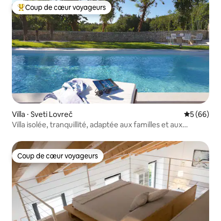
Coup de cœur voyageurs
Coups de cœur voyageurs les plus appréciés
Villa ⋅ Sveti Lovreč
Évaluation
5 (66)
Villa isolée, tranquillité, adaptée aux familles et aux
animaux de compagnie
Coup de cœur voyageurs
Coup de cœur voyageurs