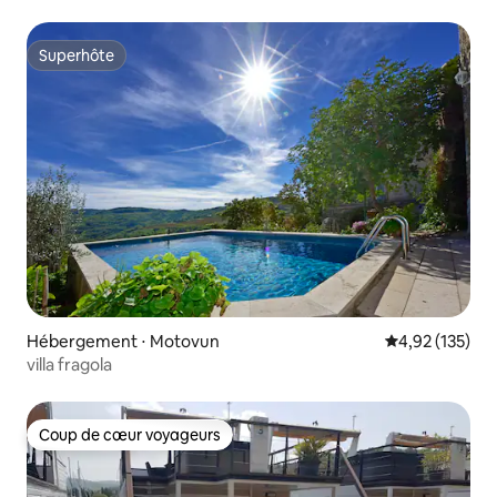
Superhôte
Superhôte
Hébergement ⋅ Motovun
Évaluation moy
4,92 (135)
villa fragola
Coup de cœur voyageurs
Coup de cœur voyageurs