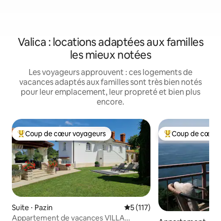
Valica : locations adaptées aux familles
les mieux notées
Les voyageurs approuvent : ces logements de
vacances adaptés aux familles sont très bien notés
pour leur emplacement, leur propreté et bien plus
encore.
Coup de cœur voyageurs
Coup de cœur 
Coups de cœur voyageurs les plus appréciés
Coups de cœur vo
Suite ⋅ Pazin
Évaluation moyenne sur la ba
5 (117)
Appartement de vacances VILLA