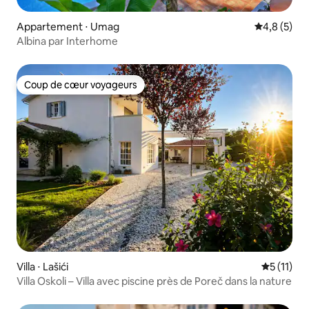
Appartement ⋅ Umag
Évaluation 
4,8 (5)
Albina par Interhome
Coup de cœur voyageurs
Coup de cœur voyageurs
Villa ⋅ Lašići
Évaluatio
5 (11)
Villa Oskoli – Villa avec piscine près de Poreč dans la nature