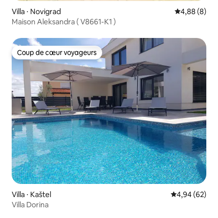
Villa ⋅ Novigrad
Évaluation m
4,88 (8)
Maison Aleksandra ( V8661-K1 )
Coup de cœur voyageurs
Coup de cœur voyageurs
Villa ⋅ Kaštel
Évaluation mo
4,94 (62)
Villa Dorina