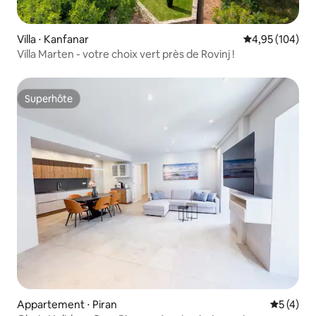
Villa ⋅ Kanfanar
Évaluation moy
4,95 (104)
Villa Marten - votre choix vert près de Rovinj !
Superhôte
Superhôte
Appartement ⋅ Piran
Évaluatio
5 (4)