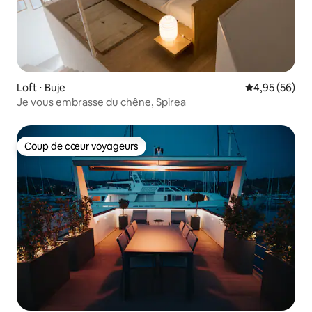
Loft ⋅ Buje
Évaluation mo
4,95 (56)
Je vous embrasse du chêne, Spirea
Coup de cœur voyageurs
Coup de cœur voyageurs