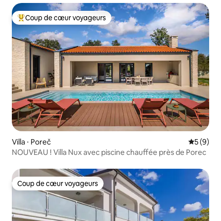
Coup de cœur voyageurs
Coups de cœur voyageurs les plus appréciés
Villa ⋅ Poreč
Évaluatio
5 (9)
NOUVEAU ! Villa Nux avec piscine chauffée près de Porec
Coup de cœur voyageurs
Coup de cœur voyageurs