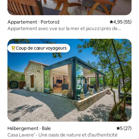
Appartement ⋅ Portorož
Évaluation mo
4,95 (55)
Appartement avec vue sur la mer et jacuzzi près de
Portorose
Coup de cœur voyageurs
Coups de cœur voyageurs les plus appréciés
Hébergement ⋅ Bale
Évaluation
5 (27)
Casa Lavere' - Une oasis de nature et d’authenticité