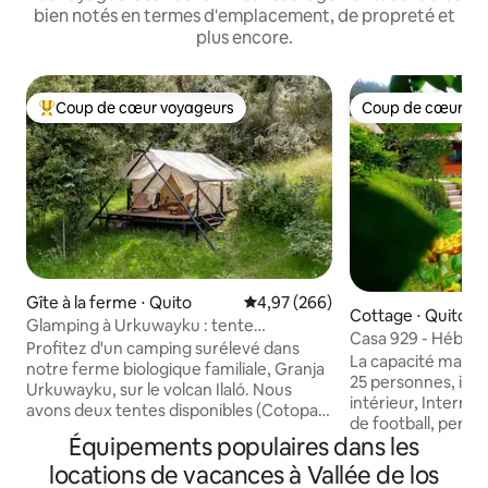
bien notés en termes d'emplacement, de propreté et
plus encore.
Coup de cœur voyageurs
Coup de cœur vo
Coups de cœur voyageurs les plus appréciés
Coup de cœur vo
Gîte à la ferme ⋅ Quito
Évaluation moyenne sur la base 
4,97 (266)
Cottage ⋅ Quito
Glamping à Urkuwayku : tente
Casa 929 - Héber
« Cotopaxi »
Profitez d'un camping surélevé dans
anniversaires
La capacité maxim
notre ferme biologique familiale, Granja
25 personnes, il di
Urkuwayku, sur le volcan Ilaló. Nous
intérieur, Internet,
avons deux tentes disponibles (Cotopaxi
de football, pergol
et Pasochoa), chacune avec une vue
Équipements populaires dans les
manger extérieur
spectaculaire. Située à 50 mètres de
espace barbecue, 1
locations de vacances à Vallée de los
votre tente, une cuisine meublée et
affichée correspo