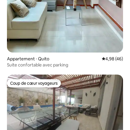
Appartement ⋅ Quito
Évaluation mo
4,98 (46)
Suite confortable avec parking
Coup de cœur voyageurs
Coup de cœur voyageurs