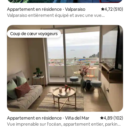
Appartement en résidence ⋅ Valparaiso
Évaluation moy
4,72 (510)
Valparaiso entièrement équipé et avec une vue
incroyable.
Coup de cœur voyageurs
Coup de cœur voyageurs
Appartement en résidence ⋅ Viña del Mar
Évaluation moy
4,89 (102)
Vue imprenable sur l'océan, appartement entier, parking
gratuit