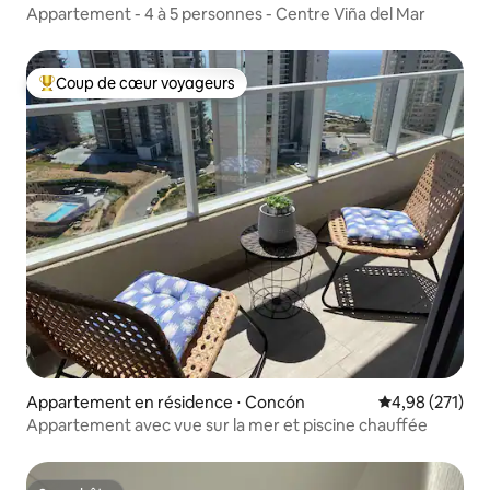
Appartement - 4 à 5 personnes - Centre Viña del Mar
Coup de cœur voyageurs
Coups de cœur voyageurs les plus appréciés
Appartement en résidence ⋅ Concón
Évaluation moy
4,98 (271)
Appartement avec vue sur la mer et piscine chauffée