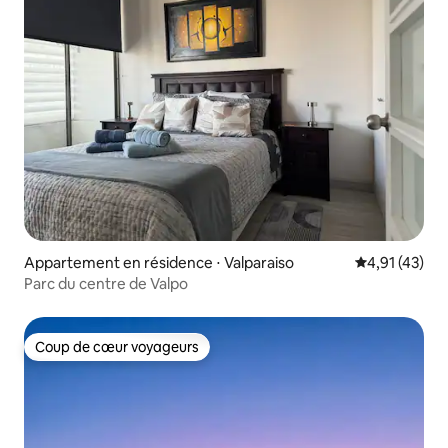
Appartement en résidence ⋅ Valparaiso
Évaluation mo
4,91 (43)
Parc du centre de Valpo
Coup de cœur voyageurs
Coup de cœur voyageurs