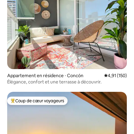
Appartement en résidence ⋅ Concón
Évaluation moy
4,91 (150)
Élégance, confort et une terrasse à découvrir.
Coup de cœur voyageurs
Coups de cœur voyageurs les plus appréciés