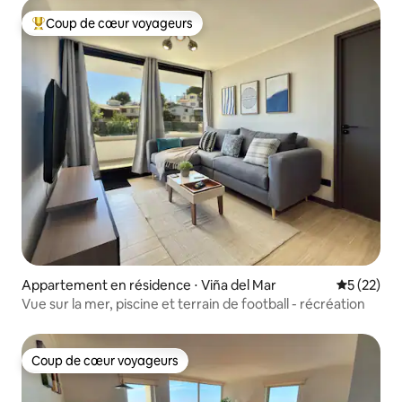
Coup de cœur voyageurs
Coups de cœur voyageurs les plus appréciés
Appartement en résidence ⋅ Viña del Mar
Évaluation
5 (22)
Vue sur la mer, piscine et terrain de football - récréation
Coup de cœur voyageurs
Coup de cœur voyageurs