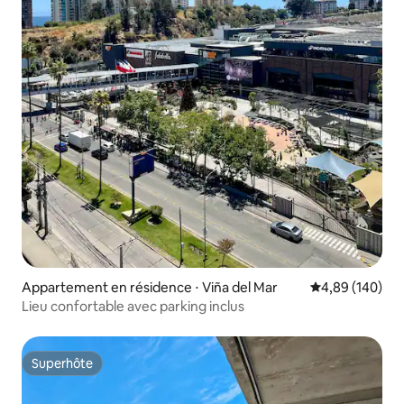
Appartement en résidence ⋅ Viña del Mar
Évaluation moy
4,89 (140)
Lieu confortable avec parking inclus
Superhôte
Superhôte