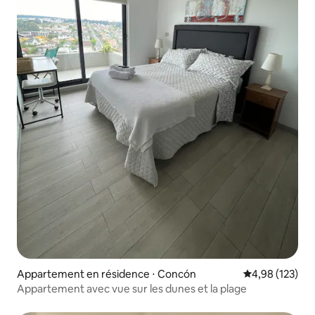
Appartement en résidence ⋅ Concón
Évaluation moy
4,98 (123)
Appartement avec vue sur les dunes et la plage