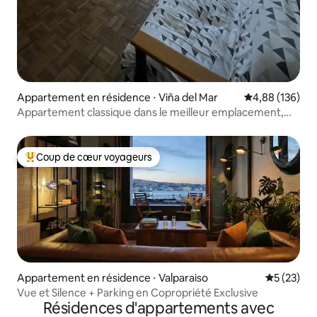
Appartement en résidence ⋅ Viña del Mar
Évaluation moy
4,88 (136)
Appartement classique dans le meilleur emplacement,
Viña del Mar
Coup de cœur voyageurs
Coups de cœur voyageurs les plus appréciés
Appartement en résidence ⋅ Valparaiso
Évaluation
5 (23)
Vue et Silence + Parking en Copropriété Exclusive
Résidences d'appartements avec