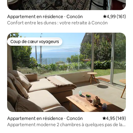
Appartement en résidence ⋅ Concón
Évaluation moy
4,99 (161)
Confort entre les dunes : votre retraite à Concón
Coup de cœur voyageurs
Coup de cœur voyageurs
Appartement en résidence ⋅ Concón
Évaluation moy
4,95 (149)
Appartement moderne 2 chambres à quelques pas de la
plage