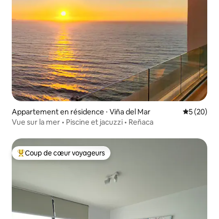
Appartement en résidence ⋅ Viña del Mar
Évaluation
5 (20)
Vue sur la mer • Piscine et jacuzzi • Reñaca
Coup de cœur voyageurs
Coups de cœur voyageurs les plus appréciés