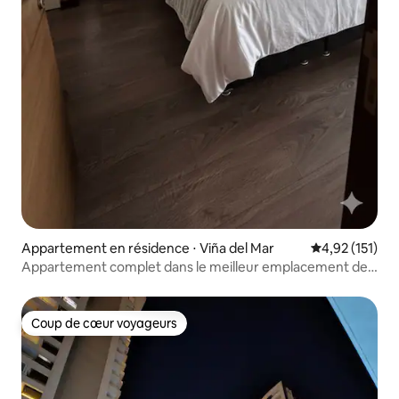
Appartement en résidence ⋅ Viña del Mar
Évaluation moy
4,92 (151)
Appartement complet dans le meilleur emplacement de
Viña.
Coup de cœur voyageurs
Coup de cœur voyageurs