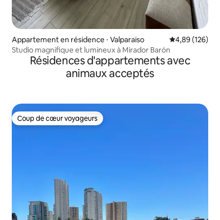
Appartement en résidence ⋅ Valparaiso
Évaluation moy
4,89 (126)
Studio magnifique et lumineux à Mirador Barón
Résidences d'appartements avec
animaux acceptés
Coup de cœur voyageurs
Coup de cœur voyageurs