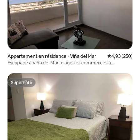
Appartement en résidence ⋅ Viña del Mar
Évaluation moy
4,93 (250)
Escapade à Viña del Mar, plages et commerces à
proximité
Superhôte
Superhôte