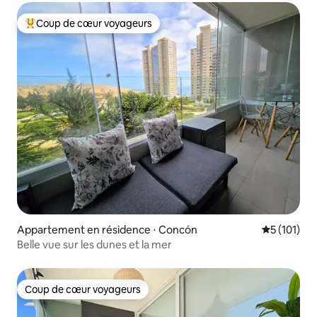
Coup de cœur voyageurs
Coups de cœur voyageurs les plus appréciés
Appartement en résidence ⋅ Concón
Évaluation 
5 (101)
Belle vue sur les dunes et la mer
Coup de cœur voyageurs
Coup de cœur voyageurs