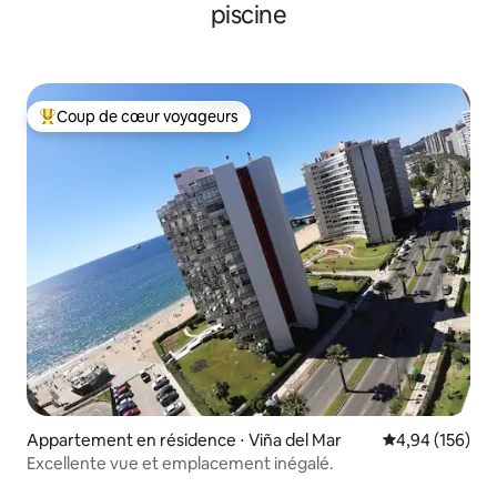
piscine
Coup de cœur voyageurs
Coups de cœur voyageurs les plus appréciés
Appartement en résidence ⋅ Viña del Mar
Évaluation moy
4,94 (156)
Excellente vue et emplacement inégalé.