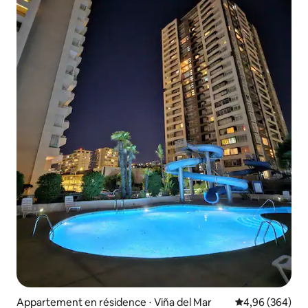
Appartement en résidence ⋅ Viña del Mar
Évaluation moy
4,96 (364)