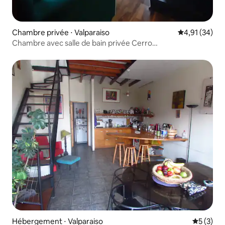
Chambre privée ⋅ Valparaiso
Évaluation mo
4,91 (34)
Chambre avec salle de bain privée Cerro
Alegre/promenade yougoslave
Hébergement ⋅ Valparaiso
Évaluatio
5 (3)