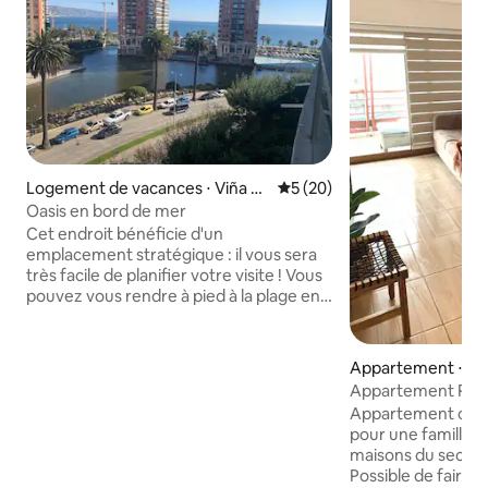
Logement de vacances ⋅ Viña d
Évaluation moyenne sur la b
5 (20)
el Mar
Oasis en bord de mer
Cet endroit bénéficie d'un
emplacement stratégique : il vous sera
très facile de planifier votre visite ! Vous
pouvez vous rendre à pied à la plage en
face de l'immeuble ou visiter les
principaux centres de services, centre
commercial, restaurants, bars, etc.,
Appartement ⋅ Re
liaison avec Valparaíso ou Reñaca et
Appartement Reña
Concon. La plage el sol située en face,
maisons de la plage
Appartement confo
est très familiale, si vous avez des
pour une famille de
enfants ce sera un endroit très
maisons du secteu
divertissant pour eux. Si vous voulez la
Possible de faire l
vie nocturne, le casino, les bars et les