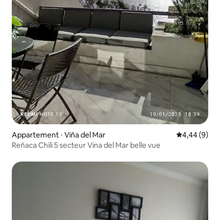
Appartement ⋅ Viña del Mar
Évaluation m
4,44 (9)
Reñaca Chili 5 secteur Vina del Mar belle vue