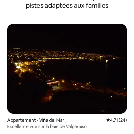
pistes adaptées aux familles
Appartement ⋅ Viña del Mar
Évaluation mo
4,71 (24)
Excellente vue sur la baie de Valparaiso