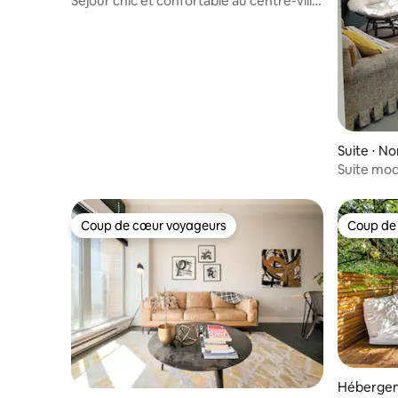
Séjour chic et confortable au centre-ville
| Lit King Size + Parking
Suite ⋅ N
Suite mod
caché à 
Coup de cœur voyageurs
Coup de
Coup de cœur voyageurs
Coup de
Hébergem