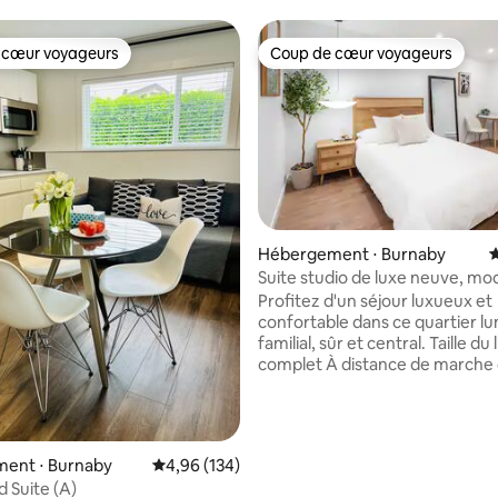
 cœur voyageurs
Coup de cœur voyageurs
 cœur voyageurs
Coup de cœur voyageurs
 sur la base de 16 commentaires : 5 sur 5
Hébergement ⋅ Burnaby
É
Suite studio de luxe neuve, mo
propre avec climatisation !
Profitez d'un séjour luxueux et
confortable dans ce quartier l
familial, sûr et central. Taille du lit : double
complet À distance de marche des
transports en commun, des sen
parcs, des épiceries, du Kensin
et bien plus encore ! À 20 minu
voiture du centre-ville et à se
ent ⋅ Burnaby
Évaluation moyenne sur la base de 134 commen
4,96 (134)
5 minutes en voiture de l'incro
d Suite (A)
centre commercial Brentwood. 