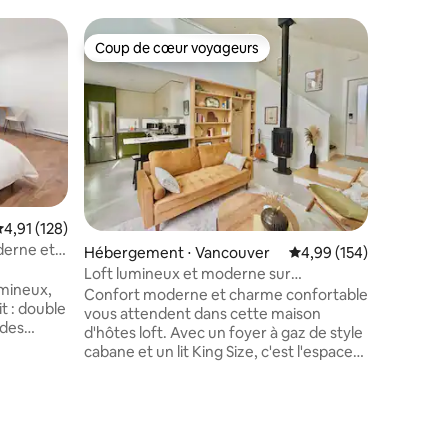
Péniche 
Coup de cœur voyageurs
Coup
Coup de cœur voyageurs
Coups d
* Vue du 
une mais
Décrite 
l'eau » e
comme « l
la maison
des locat
uniques 
Dînez sou
apparente
valuation moyenne sur la base de 128 commentaires : 4,91 sur 5
4,91 (128)
l'eau dep
derne et
Hébergement ⋅ Vancouver
Évaluation moyenne sur
4,99 (154)
et déten
table à f
Loft lumineux et moderne sur
umineux,
une vue i
Commercial Drive
Confort moderne et charme confortable
Vancouver. Tout près d
vous attendent dans cette maison
restaura
d'hôtes loft. Avec un foyer à gaz de style
tiers, des
en commu
cabane et un lit King Size, c'est l'espace
gton Plaza
idéal pour se détendre après une
tes en
journée d'exploration ! Cette maison
ulement
indépendante dispose d'une cuisine
taires : 4,96 sur 5
yable
entièrement équipée, d'un patio privé et
À
d'une salle de bain moderne avec