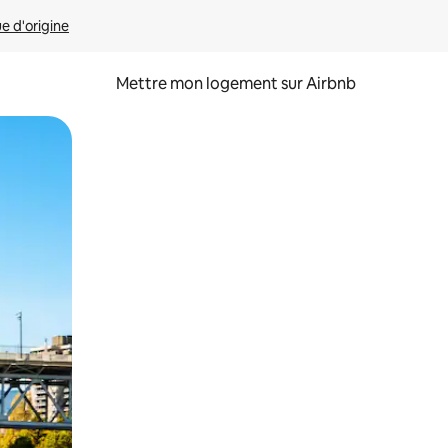
ue d'origine
Mettre mon logement sur Airbnb
sant glisser.