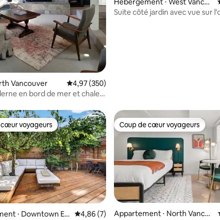
Hébergement ⋅ West Vancou
ver
Suite côté jardin avec vue sur l
orth Vancouver
Évaluation moyenne sur la base de 350 commen
4,97 (350)
erne en bord de mer et chalet
Deep Cove
 cœur voyageurs
Coup de cœur voyageurs
 cœur voyageurs
Coup de cœur voyageurs
Appartement ⋅ North Vancou
ent ⋅ Downtown Ea
Évaluation moyenne sur la base de 7 comme
4,86 (7)