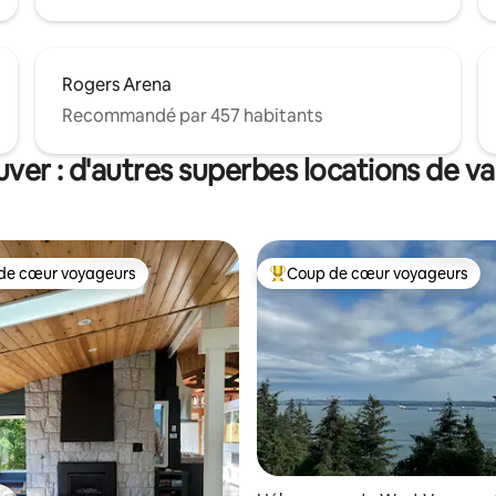
Rogers Arena
Recommandé par 457 habitants
ver : d'autres superbes locations de v
de cœur voyageurs
Coup de cœur voyageurs
 cœur voyageurs les plus appréciés
Coups de cœur voyageurs les p
e sur la base de 4 commentaires : 5 sur 5