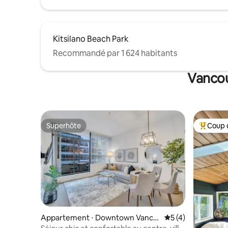
Kitsilano Beach Park
Recommandé par 1 624 habitants
Vancou
Superhôte
Coup 
Superhôte
Coups de
Appartement ⋅ Downtown Vanco
Évaluation moyenn
5 (4)
uver