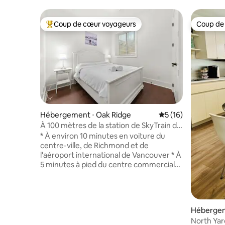
Coup de cœur voyageurs
Coup de
Coups de cœur voyageurs les plus appréciés
Coup de
Hébergement ⋅ Oak Ridge
Évaluation moyenne
5 (16)
À 100 mètres de la station de SkyTrain de
Vancouver, entrée indépendante, accès
* À environ 10 minutes en voiture du
facile à tous les transports, à 5 minutes à
centre-ville, de Richmond et de
pied des centres commerciaux,
l'aéroport international de Vancouver * À
restaurants et supermarchés, rue calme,
5 minutes à pied du centre commercial
une chambre, canapé-lit dans le salon
Oakridge Mall avec un grand
supermarché Seway, des restaurants,
des cafés et des articles de luxe haut de
gamme * À un arrêt de Datong Hua, de
Hébergem
divers restaurants et d'un Starbucks * En
North Yar
face se trouve le Langara College