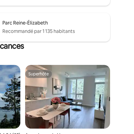
Parc Reine-Élizabeth
Recommandé par 1 135 habitants
acances
Superhôte
lus appréciés
Superhôte