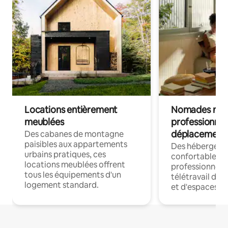
Locations entièrement
Nomades num
meublées
professionnel
déplacement
Des cabanes de montagne
paisibles aux appartements
Des hébergem
urbains pratiques, ces
confortables p
locations meublées offrent
professionnels
tous les équipements d'un
télétravail dis
logement standard.
et d'espaces de