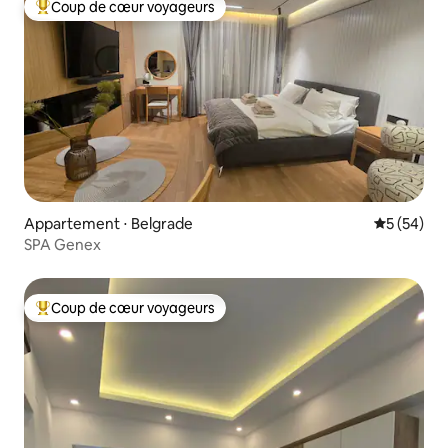
Coup de cœur voyageurs
Coups de cœur voyageurs les plus appréciés
Appartement ⋅ Belgrade
Évaluation
5 (54)
SPA Genex
Coup de cœur voyageurs
Coups de cœur voyageurs les plus appréciés