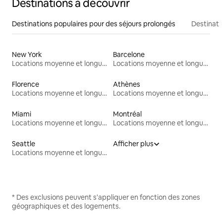
Destinations à découvrir
Destinations populaires pour des séjours prolongés
Destinati
New York
Barcelone
Locations moyenne et longue durée
Locations moyenne et longue durée
Florence
Athènes
Locations moyenne et longue durée
Locations moyenne et longue durée
Miami
Montréal
Locations moyenne et longue durée
Locations moyenne et longue durée
Seattle
Afficher plus
Locations moyenne et longue durée
* Des exclusions peuvent s'appliquer en fonction des zones
géographiques et des logements.