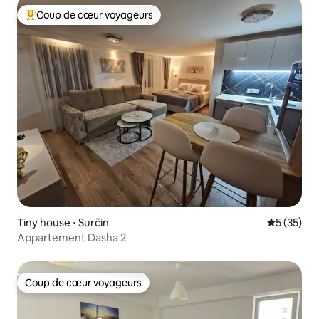
Coup de cœur voyageurs
Coups de cœur voyageurs les plus appréciés
Tiny house ⋅ Surčin
Évaluation
5 (35)
Appartement Dasha 2
Coup de cœur voyageurs
Coup de cœur voyageurs