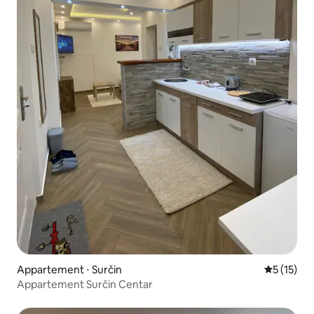
Appartement ⋅ Surčin
Évaluation
5 (15)
Appartement Surčin Centar