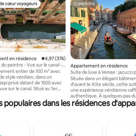
de cœur voyageurs
Superhôte
 cœur voyageurs les plus appréciés
Superhôte
ent en résidence
Évaluation moyenne sur la base de 376 commen
4,97 (376)
la base de 348 commentaires : 4,98 sur 5
du peintre - Vue sur le canal -
Appartement en résidence
ement entier de 100 m² avec
Suite de luxe à Venise : jacuzzi 
de style vénitien, dans un
design
Située dans un élégant bâtimen
aspi privé datant de 1500 avec
d'avant le XIXe siècle, cette sui
vue sur le canal. Situé au 1er
une expérience vénitienne raff
appartement dispose de deux
authentique. À quelques pas d
 La salle de bain dispose d'une
 populaires dans les résidences d'app
Canal, il se trouve à 5 minutes à
a cuisine dispose d'un lave-
Piazzale Roma (terminal de bus)
 d'un lave-linge, d'un sèche-
gare de Santa Lucia, assurant u
n réfrigérateur et d'une
en douceur et un accès facile à
espresso. L'entrée s'ouvre sur
attractions de Venise. Surplom
alon avec vue sur le canal qui
campo vénitien calme et pittor
ement être vu de toutes les