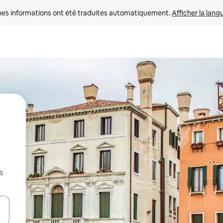
nes informations ont été traduites automatiquement. 
Afficher la lang
s
hes vers le haut et vers le bas pour les parcourir ou en appuyant et en fai