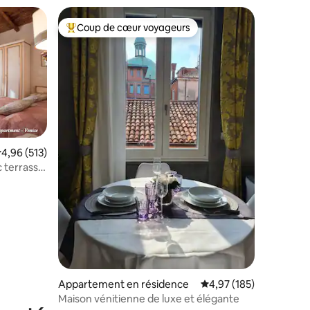
Coup de cœur voyageurs
lus appréciés
Coups de cœur voyageurs les plus appréciés
taires : 4,96 sur 5
valuation moyenne sur la base de 513 commentaires : 4,96 sur 5
4,96 (513)
 terrasse
Appartement en résidence
Évaluation moyenne sur
4,97 (185)
Maison vénitienne de luxe et élégante