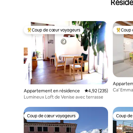
Résid
Coup de cœur voyageurs
Coup 
Coups de cœur voyageurs les plus appréciés
Coups de
Appartem
Ca’ Emma 
Appartement en résidence
Évaluation moyenne sur 
4,92 (235)
Venise
Lumineux Loft de Venise avec terrasse
Coup de cœur voyageurs
Coup de
Coup de cœur voyageurs
Coup de