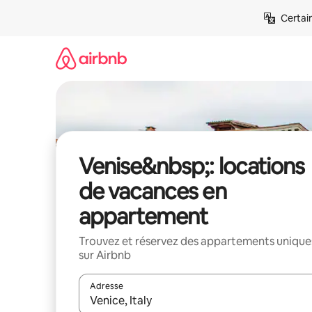
Aller
Certai
directement
au
contenu
Venise&nbsp;: locations
de vacances en
appartement
Trouvez et réservez des appartements unique
sur Airbnb
Adresse
Lorsque les résultats s'affichent, utilisez les flèc