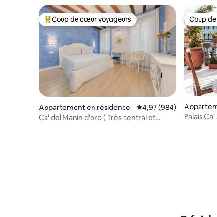
Coup de cœur voyageurs
Coup de
Coups de cœur voyageurs les plus appréciés
Coup de
Appartem
Appartement en résidence
Évaluation moyenne sur 
4,97 (984)
Palais Ca'
Ca' del Manin d'oro ( Très central et
Calme )