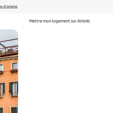
ue d'origine
Mettre mon logement sur Airbnb
sant glisser.