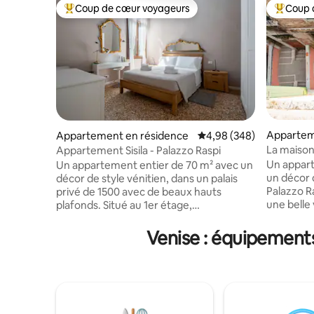
Coup de cœur voyageurs
Coup 
Coups de cœur voyageurs les plus appréciés
Coups de
Appartem
Appartement en résidence
Évaluation moyenne sur 
4,98 (348)
La maison 
Appartement Sisila - Palazzo Raspi
Rialto
Un appart
Un appartement entier de 70 m² avec un
un décor 
décor de style vénitien, dans un palais
Palazzo R
privé de 1500 avec de beaux hauts
une belle 
plafonds. Situé au 1er étage,
étage, l'
l'appartement dispose d'une chambre
chambres.
avec un grand lit King Size. La salle de
Venise : équipements
douche. L
bain dispose d'une douche. La cuisine
vaisselle,
dispose d'un lave-vaisselle, d'une
linge, d'u
machine Nespresso, d'un grille-pain, d'un
machine N
four à micro-ondes, d'un réfrigérateur et
un grand s
d'un congélateur. L'appartement est
peut égal
situé dans une rue calme mais à