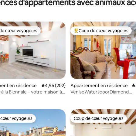
ences d'appartements avec animaux ac
de cœur voyageurs
Coup de cœur voyageurs
 cœur voyageurs les plus appréciés
Coups de cœur voyageurs les p
ent en résidence
Évaluation moyenne sur la base de 202 commen
4,95 (202)
Appartement en résidence
É
à la Biennale – votre maison à
VeniseWatersdoorDiamond
la base de 235 commentaires : 4,92 sur 5
5minuteRialto 10toSanMarco
 cœur voyageurs
Coup de cœur voyageurs
 cœur voyageurs
Coup de cœur voyageurs