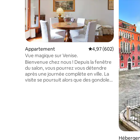
Appartement
Évaluation moyenne sur 
4,97 (602)
Vue magique sur Venise.
Bienvenue chez nous ! Depuis la fenêtre
du salon, vous pourrez vous détendre
après une journée complète en ville. La
visite se poursuit alors que des gondoles
silencieuses passent lentement devant
vos yeux tandis que des voyageurs
émerveillés prennent des photos depuis
un pont d'un champ vibrant de l'une des
plus larges lagunes de la ville. Tout le
confort d'un chez-soi : Internet sans fil et
télévision par satellite, chauffage et
climatisation privés, salle de bain neuve
et confortable avec grande douche et
Héberge
bain à remous, cuisine séparée et