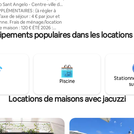
atmosphère sereine et enchan
o Sant Angelo - Centre-ville de
idéale pour les clients à la rec
PLÉMENTAIRES : (à régler à
confort et de style
 Taxe de séjour : 4 € par jour et
nne. Frais de ménage/location
ison : 120 € ÉTÉ 2026 :
ipements populaires dans les locations
 SYSTÈME DE CLIMATISATION
itable cœur de
t appartement propose un
raffiné, des meubles anciens et
s confortables pour rendre
our vraiment exceptionnel.
ment est stratégique et super
Stationn
aisible et loin de la vie
Piscine
su
 mais proche de toutes les
ractions. Un logement
r une escapade vénitienne
Locations de maisons avec jacuzzi
e.