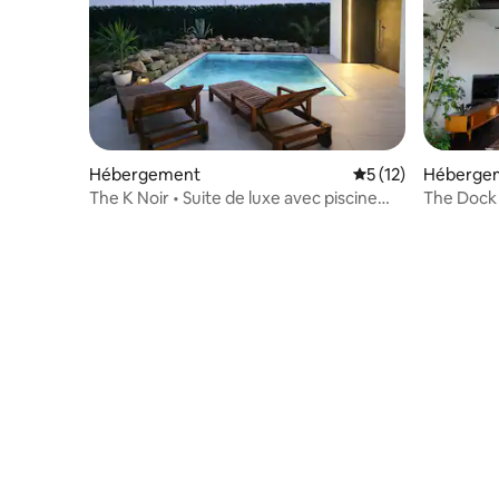
Hébergement
Évaluation moyenne
5 (12)
Héberge
The K Noir • Suite de luxe avec piscine
The Dock 
privée
de Venise