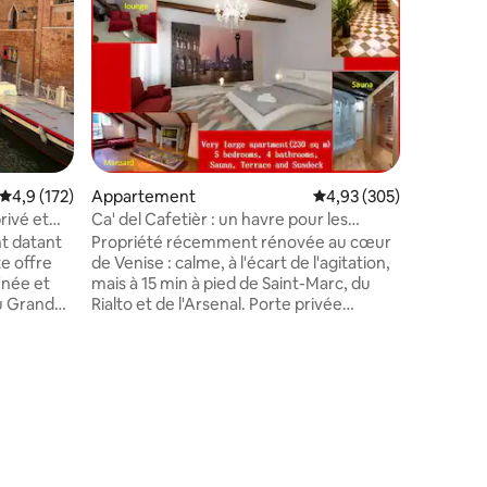
jardin
La « Cas
du XVIe 
dotée d'u
extérieur
vénitiens
Sestiere 
considér
résidenti
plus pais
Évaluation moyenne sur la base de 172 commentaires : 4,9 sur 5
4,9 (172)
Appartement
Évaluation moyenne sur
4,93 (305)
bateau-ta
profitez 
privé et
Ca' del Cafetièr : un havre pour les
vraiment
réunions de famille
t datant
Propriété récemment rénovée au cœur
avec jard
te offre
de Venise : calme, à l'écart de l'agitation,
découvrir
inée et
mais à 15 min à pied de Saint-Marc, du
u Grand
Rialto et de l'Arsenal. Porte privée
 pied de
donnant sur la rue, 5 chambres, 4 salles
 et de la
de bains (1 baignoire à remous +
ne arrivée
1 douche), immense cuisine/salle à
 toutes les
manger, salon, sauna, terrasse et
bant un
solarium. Occupation maximale fixée à 12
esque, et
pour faciliter le séjour, donc parfait pour
rmant Rio
les grandes réunions de famille et d'amis.
Numéro d'enregistrement : CIR 027042-
taires : 4,96 sur 5