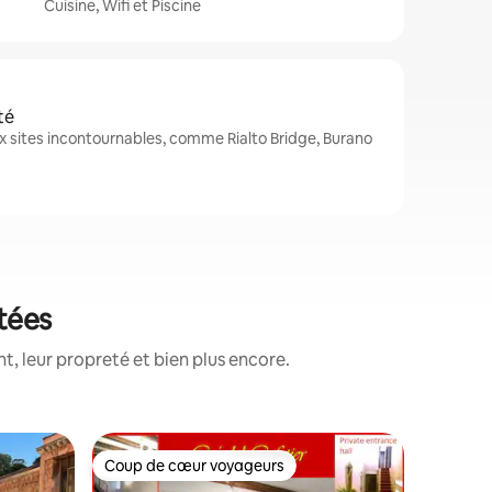
Cuisine, Wifi et Piscine
té
 sites incontournables, comme Rialto Bridge, Burano
otées
, leur propreté et bien plus encore.
Héberge
Coup de cœur voyageurs
Coup
Coup de cœur voyageurs
Coups d
Retraite 