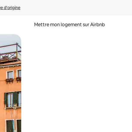
ue d'origine
Mettre mon logement sur Airbnb
sant glisser.