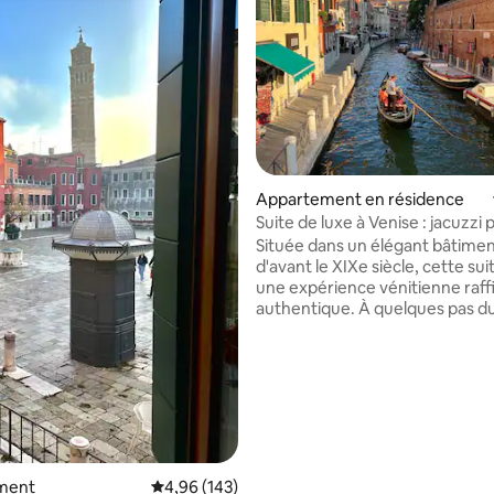
la base de 602 commentaires : 4,97 sur 5
Appartement en résidence
Suite de luxe à Venise : jacuzzi 
design
Située dans un élégant bâtimen
d'avant le XIXe siècle, cette sui
une expérience vénitienne raff
authentique. À quelques pas d
Canal, il se trouve à 5 minutes à
Piazzale Roma (terminal de bus)
gare de Santa Lucia, assurant u
en douceur et un accès facile à
attractions de Venise. Surplom
campo vénitien calme et pittor
à seulement 20 mètres du cha
dei Tolentini, la suite offre une
ment
Évaluation moyenne sur la base de 143 commen
4,96 (143)