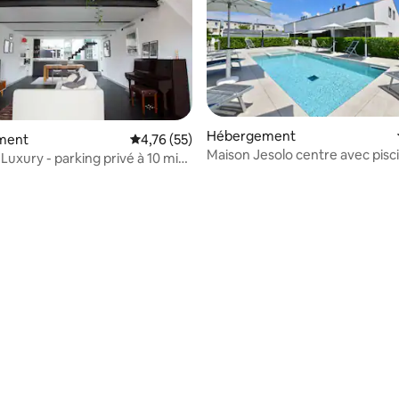
Hébergement
 sur la base de 12 commentaires : 5 sur 5
ment
Évaluation moyenne sur la base de 55 comme
4,76 (55)
Maison Jesolo centre avec pisc
Luxury - parking privé à 10 min