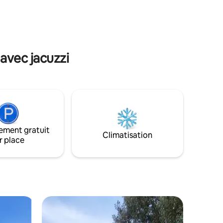
teresse
LOC-01383 Taxe de séjour de 4 € par
herche de
personne et par nuit À PAYER EN
ESPÈCES À L'ARRIVÉE.
 avec jacuzzi
ement gratuit
Climatisation
r place