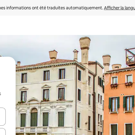
nes informations ont été traduites automatiquement. 
Afficher la lang
s
hes vers le haut et vers le bas pour les parcourir ou en appuyant et en fai