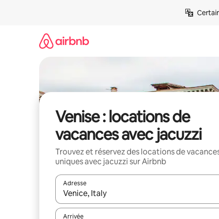
Aller
Certai
directement
au
contenu
Venise : locations de
vacances avec jacuzzi
Trouvez et réservez des locations de vacance
uniques avec jacuzzi sur Airbnb
Adresse
Lorsque les résultats s'affichent, utilisez les flèc
Arrivée