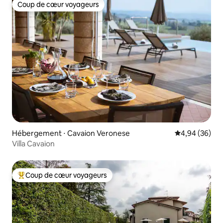
Coup de cœur voyageurs
Coup de cœur voyageurs
Hébergement ⋅ Cavaion Veronese
Évaluation mo
4,94 (36)
Villa Cavaion
Coup de cœur voyageurs
Coups de cœur voyageurs les plus appréciés