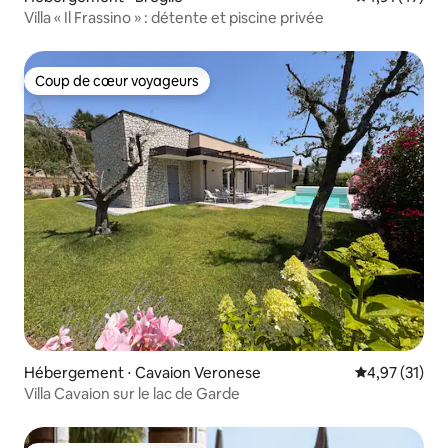
Villa « Il Frassino » : détente et piscine privée
Coup de cœur voyageurs
Coup de cœur voyageurs
Hébergement ⋅ Cavaion Veronese
Évaluation mo
4,97 (31)
Villa Cavaion sur le lac de Garde