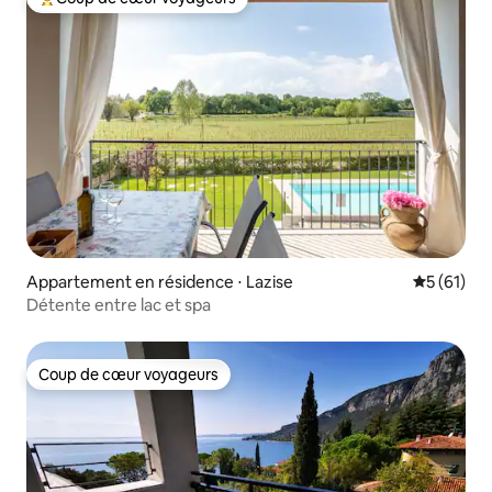
Coups de cœur voyageurs les plus appréciés
Appartement en résidence ⋅ Lazise
Évaluation
5 (61)
Détente entre lac et spa
Coup de cœur voyageurs
Coup de cœur voyageurs