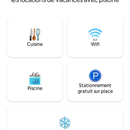
Z00
marin qui imite la 
la piscine, il y a u
rafraîchissement 
extérieurs et une
la vallée. La pisci
exclusif des voyag
avec Osteria Organ
peuvent être organ
Cuisine
Wifi
inclus dans le tarif
Stationnement
Piscine
gratuit sur place