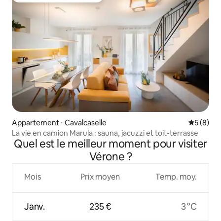
Appartement ⋅ Cavalcaselle
Évaluatio
5 (8)
La vie en camion Marula : sauna, jacuzzi et toit-terrasse
Quel est le meilleur moment pour visiter
Vérone ?
Mois
Prix moyen
Temp. moy.
Janv.
235 €
3 °C