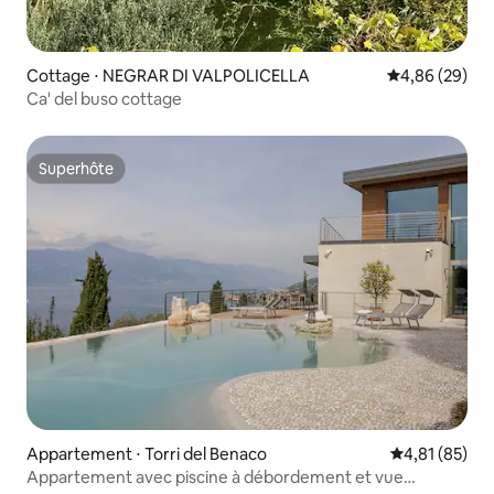
Cottage ⋅ NEGRAR DI VALPOLICELLA
Évaluation mo
4,86 (29)
Ca' del buso cottage
Superhôte
Superhôte
Appartement ⋅ Torri del Benaco
Évaluation mo
4,81 (85)
Appartement avec piscine à débordement et vue