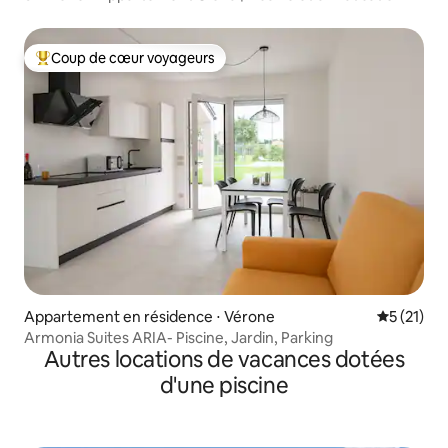
Coup de cœur voyageurs
Coups de cœur voyageurs les plus appréciés
Appartement en résidence ⋅ Vérone
Évaluation
5 (21)
Armonia Suites ARIA- Piscine, Jardin, Parking
Autres locations de vacances dotées
d'une piscine