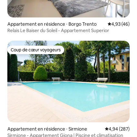
Appartement en résidence ⋅ Borgo Trento
Évaluation mo
4,93 (46)
Relais Le Baiser du Soleil - Appartement Superior
Coup de cœur voyageurs
Coup de cœur voyageurs
Appartement en résidence ⋅ Sirmione
Évaluation moy
4,94 (287)
Sirmione - Appartement Giona | Piscine et climatisation