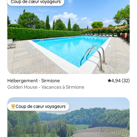
Coup de cœur voyageurs
Coup de cœur voyageurs
Hébergement ⋅ Sirmione
Évaluation mo
4,94 (32)
Golden House - Vacances à Sirmione
Coup de cœur voyageurs
Coups de cœur voyageurs les plus appréciés