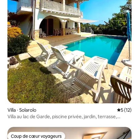
Villa ⋅ Solarolo
Évaluation
5 (12)
Villa au lac de Garde, piscine privée, jardin, terrasse,
barbecue
Coup de cœur voyageurs
Coup de cœur voyageurs