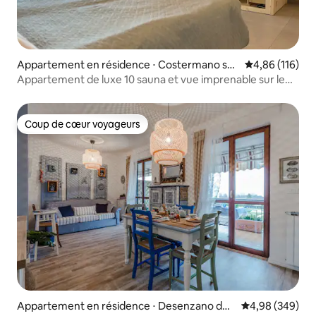
Appartement en résidence ⋅ Costermano sul
Évaluation moy
4,86 (116)
Garda
Appartement de luxe 10 sauna et vue imprenable sur le
lac
Coup de cœur voyageurs
Coup de cœur voyageurs
Appartement en résidence ⋅ Desenzano del
Évaluation moy
4,98 (349)