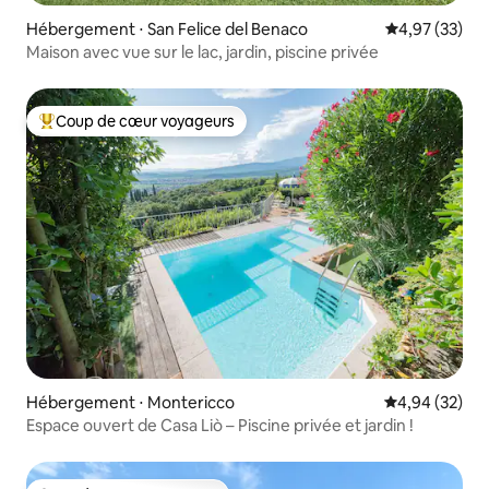
Hébergement ⋅ San Felice del Benaco
Évaluation mo
4,97 (33)
Maison avec vue sur le lac, jardin, piscine privée
Coup de cœur voyageurs
Coups de cœur voyageurs les plus appréciés
Hébergement ⋅ Montericco
Évaluation mo
4,94 (32)
Espace ouvert de Casa Liò – Piscine privée et jardin !