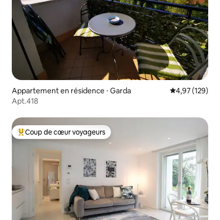
Appartement en résidence ⋅ Garda
Évaluation moy
4,97 (129)
Apt.418
Coup de cœur voyageurs
Coups de cœur voyageurs les plus appréciés