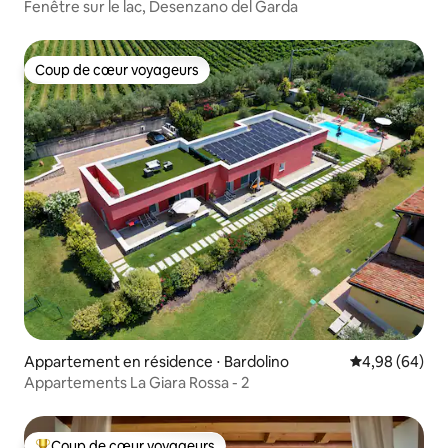
Garda
Fenêtre sur le lac, Desenzano del Garda
Coup de cœur voyageurs
Coup de cœur voyageurs
Appartement en résidence ⋅ Bardolino
Évaluation mo
4,98 (64)
Appartements La Giara Rossa - 2
Coup de cœur voyageurs