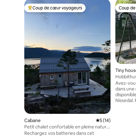
Coup de cœur voyageurs
Coup de
Coups de cœur voyageurs les plus appréciés
Coup de
Tiny hous
Hobbithu
Avez-vous
dans une 
disponible
Nissedal. Profitez de l'air frais et admirez
les étoile
couvertur
beaucoup.
Cabane
Évaluation moyenne
5 (14)
nourritur
Petit chalet confortable en pleine nature.
Trouvez v
4 personnes
Rechargez vos batteries dans cet
repos et 