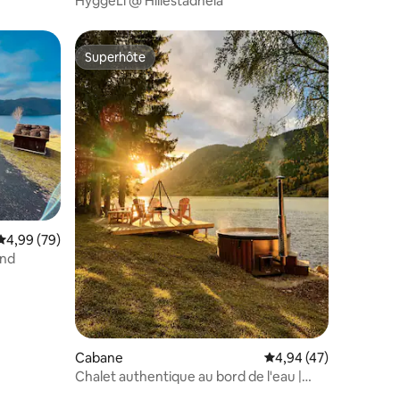
HyggeLi @ Hillestadheia
Superhôte
lus appréciés
Superhôte
mentaires : 5 sur 5
Évaluation moyenne sur la base de 79 commentaires : 4,99 sur 5
4,99 (79)
and
Cabane
Évaluation moyenne su
4,94 (47)
Chalet authentique au bord de l'eau |
Jacuzzi et sauna