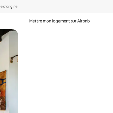
ue d'origine
Mettre mon logement sur Airbnb
sant glisser.