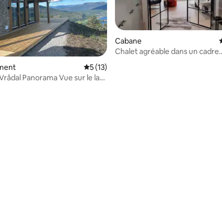
Cabane
Chalet agréable dans un cadre
pittoresque
ment
Évaluation moyenne sur la base de 13 co
5 (13)
Vrådal Panorama Vue sur le lac
Domaine skiable Sauna
e sur la base de 4 commentaires : 5 sur 5