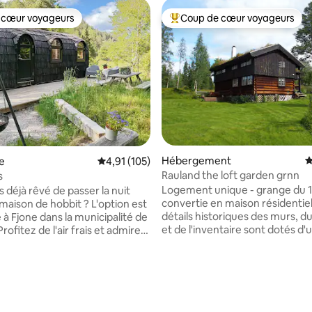
 cœur voyageurs
Coup de cœur voyageurs
 cœur voyageurs
Coups de cœur voyageurs les p
Hébergement
É
e
Évaluation moyenne sur la base de 105 comme
4,91 (105)
Rauland the loft garden grnn
s
Logement unique - grange du 1
 déjà rêvé de passer la nuit
convertie en maison résidentiel
maison de hobbit ? L'option est
détails historiques des murs, du
 à Fjone dans la municipalité de
et de l'inventaire sont dotés d'
moderne. Situé au centre de R
s. Câlinez-vous dans une
l'une des plus belles zones de sk
e. Souriez et souriez
haute montagne du sud de la N
 Profitez de la bonne
 sur la base de 14 commentaires : 5 sur 5
courte distance du lac Totak et
e en bonne compagnie.
grandes stations de montagne 
otre rythme cardiaque au
stations de ski de Rauland. La 
aimez ce que vous avez✨ La