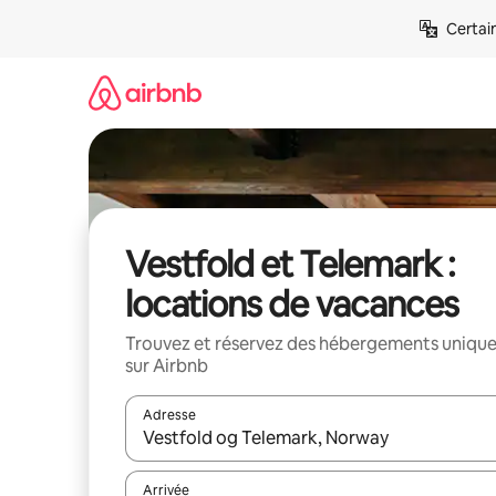
Aller
Certai
directement
au
contenu
Vestfold et Telemark :
locations de vacances
Trouvez et réservez des hébergements uniqu
sur Airbnb
Adresse
Lorsque les résultats s'affichent, utilisez les flèc
Arrivée