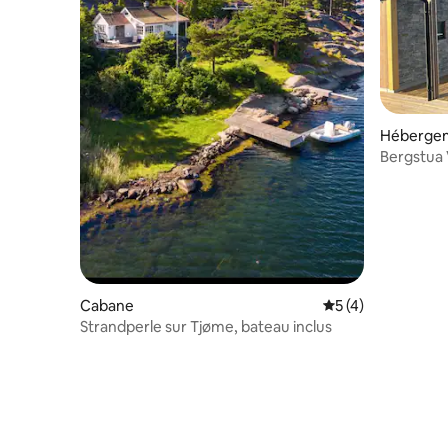
Héberge
Bergstua 
Cabane
Évaluation moyenn
5 (4)
Strandperle sur Tjøme, bateau inclus