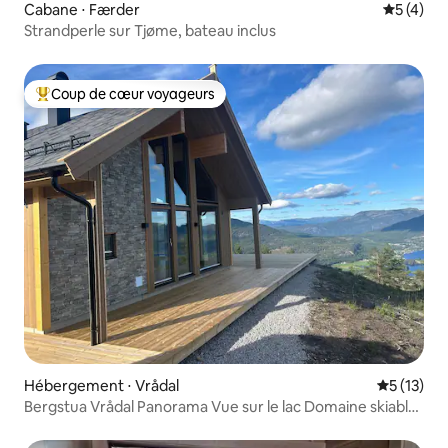
Cabane ⋅ Færder
Évaluatio
5 (4)
Strandperle sur Tjøme, bateau inclus
Coup de cœur voyageurs
Coups de cœur voyageurs les plus appréciés
Hébergement ⋅ Vrådal
Évaluation
5 (13)
Bergstua Vrådal Panorama Vue sur le lac Domaine skiable
Sauna