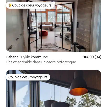
Coup de cœur voyageurs
Coups de cœur voyageurs les plus appréciés
Cabane ⋅ Bykle kommune
Évaluation mo
4,99 (94)
Chalet agréable dans un cadre pittoresque
Coup de cœur voyageurs
Coup de cœur voyageurs