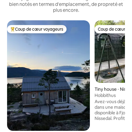
bien notés en termes d'emplacement, de propreté et
plus encore.
Coup de cœur voyageurs
Coup de cœur vo
Coups de cœur voyageurs les plus appréciés
Coup de cœur vo
Tiny house ⋅ Nisse
Hobbithus
Avez-vous déjà rêv
dans une maison de
disponible à Fjone 
Nissedal. Profitez de l'air frais et admirez
les étoiles. Câlin
couverture. Sourie