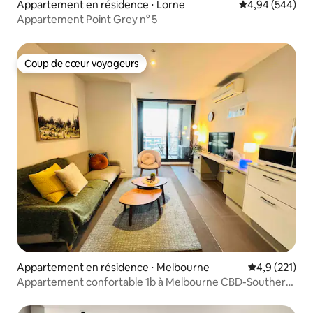
Appartement en résidence ⋅ Lorne
Évaluation moy
4,94 (544)
Appartement Point Grey n° 5
Coup de cœur voyageurs
Coup de cœur voyageurs
Appartement en résidence ⋅ Melbourne
Évaluation mo
4,9 (221)
Appartement confortable 1b à Melbourne CBD-Southern
Cross stn