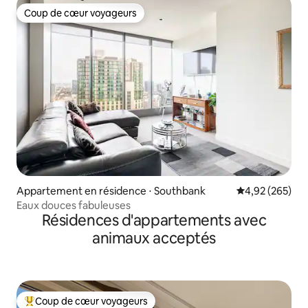
Coup de cœur voyageurs
Coup de cœur voyageurs
Appartement en résidence ⋅ Southbank
Évaluation moy
4,92 (265)
Eaux douces fabuleuses
Résidences d'appartements avec
animaux acceptés
Coup de cœur voyageurs
Coups de cœur voyageurs les plus appréciés