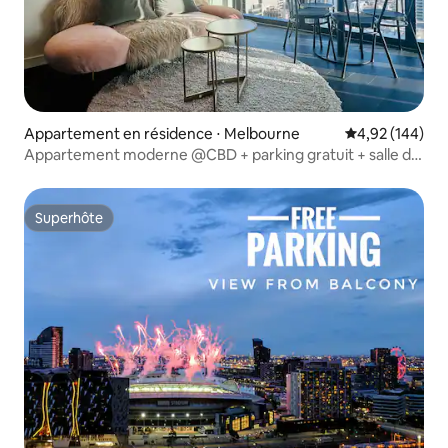
Appartement en résidence ⋅ Melbourne
Évaluation moy
4,92 (144)
Appartement moderne @CBD + parking gratuit + salle de
sport
Superhôte
Superhôte