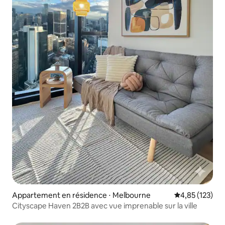
Appartement en résidence ⋅ Melbourne
Évaluation moy
4,85 (123)
Cityscape Haven 2B2B avec vue imprenable sur la ville