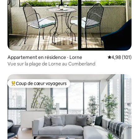
Appartement en résidence ⋅ Lorne
Évaluation moy
4,98 (101)
Vue sur la plage de Lorne au Cumberland
Coup de cœur voyageurs
Coups de cœur voyageurs les plus appréciés