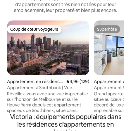
d'appartements sont très bien notées pour leur
emplacement, leur propreté et bien plus encore.
Coup de cœur voyageurs
Superhôte
Coup de cœur voyageurs
Superhôte
Appartement en résidence
Évaluation moyenne sur la base 
4,96 (129)
Appartement en r
⋅ Southbank
⋅ Melbourne
Appartement à Southbank | Vue
Appartement Skyh
imprenable + parking gratuit
dans le centre CB
Réveillez-vous avec une vue imprenable
Grand appartemen
sur l'horizon de Melbourne et sur le
situé au cœur du q
fleuve Yarra depuis cet appartement
décoré de luxe ave
spacieux de Southbank, situé dans
imprenable sur la ri
Victoria : équipements populaires dans
l'emblématique tour résidentielle
nocturne particuliè
Freshwater Place. Parfait pour les
est en étage élevé
les résidences d'appartements en
voyages d'affaires, les escapades d'un
confortable pour s