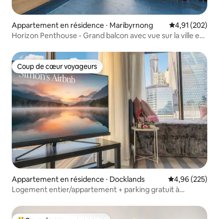
Appartement en résidence ⋅ Maribyrnong
Évaluation moy
4,91 (202)
Horizon Penthouse - Grand balcon avec vue sur la ville et
le fleuve
Coup de cœur voyageurs
Coup de cœur voyageurs
Appartement en résidence ⋅ Docklands
Évaluation moy
4,96 (225)
Logement entier/appartement + parking gratuit à
Docklands