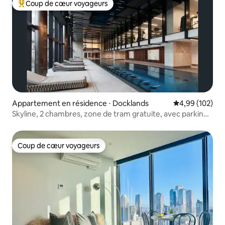
Coup de cœur voyageurs
Coups de cœur voyageurs les plus appréciés
Appartement en résidence ⋅ Docklands
Évaluation moy
4,99 (102)
Skyline, 2 chambres, zone de tram gratuite, avec parking |
Près du MCEC
Coup de cœur voyageurs
Coup de cœur voyageurs