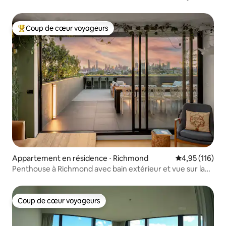
Coup de cœur voyageurs
Coups de cœur voyageurs les plus appréciés
Appartement en résidence ⋅ Richmond
Évaluation moy
4,95 (116)
Penthouse à Richmond avec bain extérieur et vue sur la
ville
Coup de cœur voyageurs
Coup de cœur voyageurs