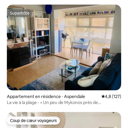
sécurisés
Superhôte
Superhôte
Appartement en résidence ⋅ Aspendale
Évaluation mo
4,8 (127)
La vie à la plage - « Un peu de Mykonos près de
Mordialloc ! »
Coup de cœur voyageurs
Coup de cœur voyageurs