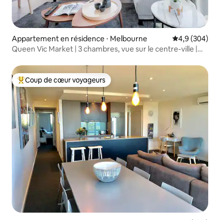
Appartement en résidence ⋅ Melbourne
Évaluation mo
4,9 (304)
Queen Vic Market | 3 chambres, vue sur le centre-ville |
Piscine, spa, sauna
Coup de cœur voyageurs
Coups de cœur voyageurs les plus appréciés