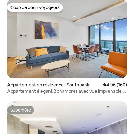
Coup de cœur voyageurs
Coup de cœur voyageurs
Appartement en résidence ⋅ Southbank
Évaluation moy
4,96 (160)
Appartement élégant 2 chambres avec vue imprenable |
Parking, piscine et salle de sport
Superhôte
Superhôte