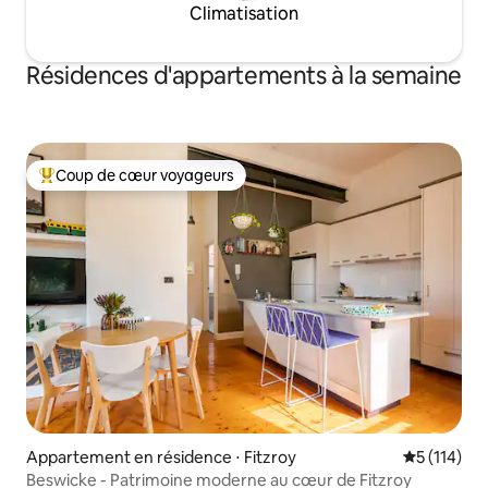
Climatisation
Résidences d'appartements à la semaine
Coup de cœur voyageurs
Coups de cœur voyageurs les plus appréciés
Appartement en résidence ⋅ Fitzroy
Évaluation 
5 (114)
Beswicke - Patrimoine moderne au cœur de Fitzroy