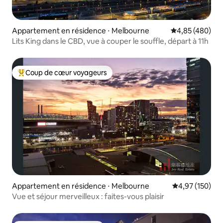
Appartement en résidence ⋅ Melbourne
Évaluation moy
4,85 (480)
Lits King dans le CBD, vue à couper le souffle, départ à 11h
Coup de cœur voyageurs
Coups de cœur voyageurs les plus appréciés
Appartement en résidence ⋅ Melbourne
Évaluation moy
4,97 (150)
Vue et séjour merveilleux : faites-vous plaisir