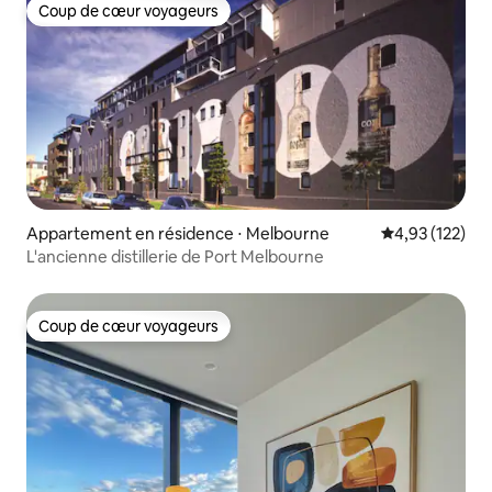
Coup de cœur voyageurs
Coup de cœur voyageurs
Appartement en résidence ⋅ Melbourne
Évaluation moy
4,93 (122)
L'ancienne distillerie de Port Melbourne
Coup de cœur voyageurs
Coup de cœur voyageurs