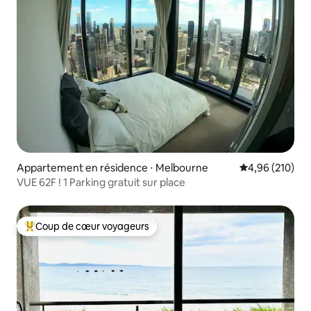
Appartement en résidence ⋅ Melbourne
Évaluation moy
4,96 (210)
VUE 62F ! 1 Parking gratuit sur place
Coup de cœur voyageurs
Coups de cœur voyageurs les plus appréciés