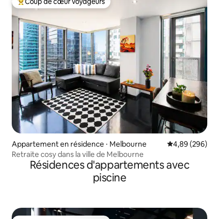
Coup de cœur voyageurs
Coups de cœur voyageurs les plus appréciés
Appartement en résidence ⋅ Melbourne
Évaluation moy
4,89 (296)
Retraite cosy dans la ville de Melbourne
Résidences d'appartements avec
piscine