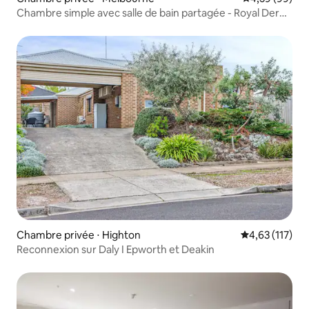
Chambre simple avec salle de bain partagée - Royal Derby
Hotel
Chambre privée ⋅ Highton
Évaluation moy
4,63 (117)
Reconnexion sur Daly I Epworth et Deakin