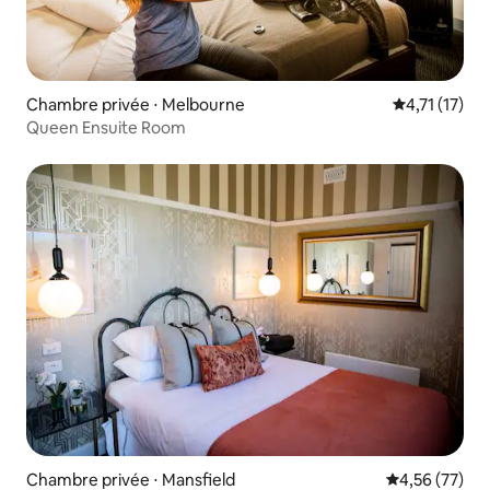
Chambre privée ⋅ Melbourne
Évaluation m
4,71 (17)
Queen Ensuite Room
Chambre privée ⋅ Mansfield
Évaluation mo
4,56 (77)