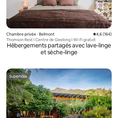
Chambre privée ⋅ Belmont
Évaluation mo
4,6 (164)
Thomson Rest I Centre de Geelong I Wi-Fi gratuit
Hébergements partagés avec lave-linge
et sèche-linge
Superhôte
Superhôte