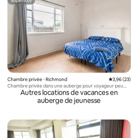
Superhôte
Superhôte
Chambre privée ⋅ Richmond
Évaluation mo
3,96 (23)
Chambre privée dans une auberge pour voyageur peu
Autres locations de vacances en
exigeant
auberge de jeunesse