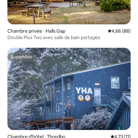
Chambre privée ⋅ Halls Gap
Évaluation mo
4,66 (88)
Double Plus Two avec salle de bain partagée
Superhôte
Superhôte
Chambre d'hôtel ⋅ Thredbo
Évaluation m
4,73 (11)