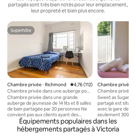
partagés sont très bien notés pour leur emplacement,
leur propreté et bien plus encore.
Superhôte
Superhôte
Chambre privée ⋅ Richmond
Évaluation moyenne sur la base 
4,76 (112)
Chambre privée ⋅
nds
Chambre privée dans une auberge pour
Chambre privée I U
voyageur peu exigeant
Waurn Ponds
Chambre privée dans une grande
Sweet as Sugar, 
auberge de jeunesse de 14 lits et 8 salles
partagé est situé
de bain partagée par 20 personnes Ne
avec la gare de W
convient pas aux clients ayant des
seulement 300 m et
Équipements populaires dans les
besoins élevés Propreté bruyante et 5
seulement 100 m. Parfaitement situé
étoiles. Ne réservez pas si vous avez
pour le professionn
hébergements partagés à Victoria
l'intention de nous donner moins de 4
à l'hôpital Epworth