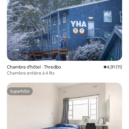
Chambre d'hôtel ⋅ Thredbo
Évaluation m
4,91 (11)
Chambre entière à 4 lits
Superhôte
Superhôte