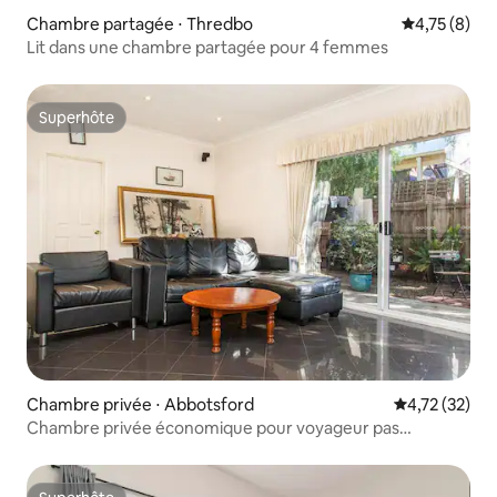
Chambre partagée ⋅ Thredbo
Évaluation m
4,75 (8)
Lit dans une chambre partagée pour 4 femmes
Superhôte
Superhôte
Chambre privée ⋅ Abbotsford
Évaluation mo
4,72 (32)
Chambre privée économique pour voyageur pas
compliqué