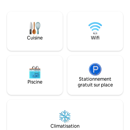
étoiles Nous existons uniquement pour
fréquentant le c
aider les voyageurs qui ne sont pas
Ponds, tous deux à
difficiles à économiser de l'argent ou les
voiture. La propr
personnes à risque d'être sans abri.
de trois chambres 
Marchez jusqu'à la gare de West
annonce particuliè
Richmond, à l'hôpital Epworth et à MCG
chambres 2 ou 3.
WIFI gratuit et Netflix. Télévision
accès aux install
Cuisine
Wifi
partagée, cuisine, salle de bains, jardin et
compris la salle de
buanderie. Arrivée autonome 24 h/24, 7
cuisine entièreme
j/7 avec caution de 50 $ US Pas
buanderie.
d'animaux de compagnie, pas d'enfants
de moins de 5 ans. Fumeurs à l'extérieur
seulement
Stationnement
Piscine
gratuit sur place
Climatisation