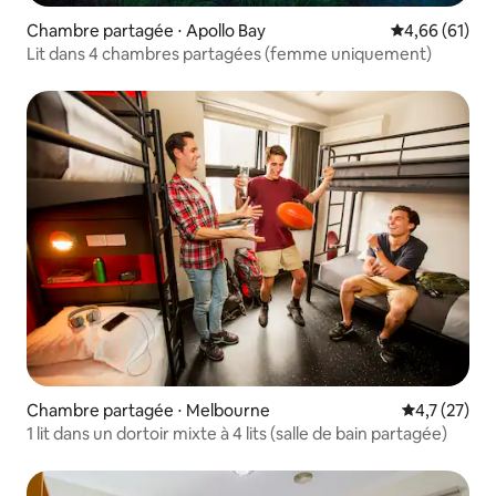
Chambre partagée ⋅ Apollo Bay
Évaluation mo
4,66 (61)
Lit dans 4 chambres partagées (femme uniquement)
Chambre partagée ⋅ Melbourne
Évaluation m
4,7 (27)
1 lit dans un dortoir mixte à 4 lits (salle de bain partagée)