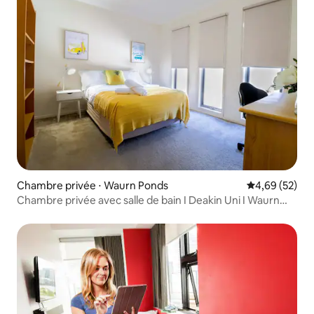
Chambre privée ⋅ Waurn Ponds
Évaluation mo
4,69 (52)
Chambre privée avec salle de bain I Deakin Uni I Waurn
Ponds