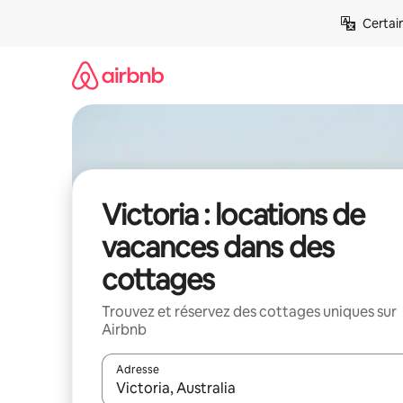
Aller
Certai
directement
au
contenu
Victoria : locations de
vacances dans des
cottages
Trouvez et réservez des cottages uniques sur
Airbnb
Adresse
Lorsque les résultats s'affichent, utilisez les flèc