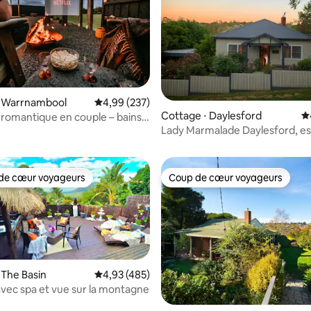
 la base de 121 commentaires : 4,94 sur 5
⋅ Warrnambool
Évaluation moyenne sur la base de 237 commen
4,99 (237)
Cottage ⋅ Daylesford
É
romantique en couple – bains –
Lady Marmalade Daylesford, e
 cheminée
de luxe
de cœur voyageurs
Coup de cœur voyageurs
 cœur voyageurs les plus appréciés
Coup de cœur voyageurs
 The Basin
Évaluation moyenne sur la base de 485 comme
4,93 (485)
vec spa et vue sur la montagne