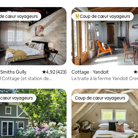
de cœur voyageurs
Coup de cœur voyageurs
 cœur voyageurs les plus appréciés
Coups de cœur voyageurs les p
la base de 160 commentaires : 4,93 sur 5
 Smiths Gully
Évaluation moyenne sur la base de 423 comme
4,92 (423)
Cottage ⋅ Yandoit
É
l Cottage (et station de
La traite à la ferme Yandoit Cr
pour véhicules électriques)
 cœur voyageurs
Coup de cœur voyageurs
 cœur voyageurs
Coup de cœur voyageurs