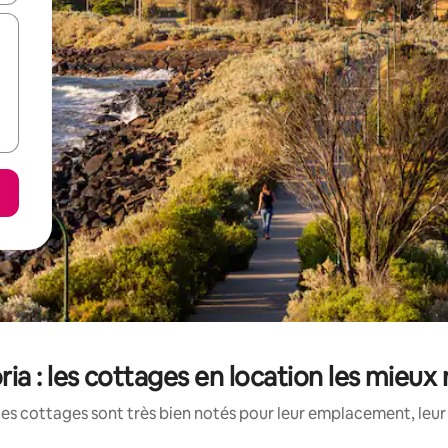
ria : les cottages en location les mieux
es cottages sont très bien notés pour leur emplacement, leur 