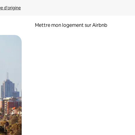
ue d'origine
Mettre mon logement sur Airbnb
sant glisser.