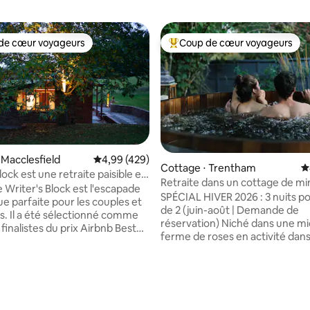
de cœur voyageurs
Coup de cœur voyageurs
 cœur voyageurs les plus appréciés
Coups de cœur voyageurs les p
 Macclesfield
Évaluation moyenne sur la base de 429 commen
4,99 (429)
Cottage ⋅ Trentham
É
lock est une retraite paisible et
Retraite dans un cottage de min
ue
e Writer's Block est l'escapade
ferme Acre of Roses
SPÉCIAL HIVER 2026 : 3 nuits pou
e parfaite pour les couples et
de 2 (juin-août | Demande de
fs. Il a été sélectionné comme
réservation) Niché dans une micro-
1 finalistes du prix Airbnb Best
ferme de roses en activité dans
y 2022 pour l'Australie et la
Highlands victoriens, le Miner'
Zélande. Située sur 27 acres et
est un lieu de retraite magnif
d'eucalyptus et de
restauré datant des années 18
rs, cette retraite rurale privée
Détendez-vous dans le jacuzzi
ns de 10 minutes en voiture de
la base de 130 commentaires : 4,99 sur 5
purifié aux minéraux, sous la d
 restaurants, de boutiques, de