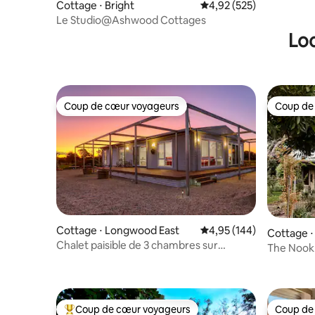
Cottage ⋅ Bright
Évaluation moyenne sur 
4,92 (525)
Le Studio@Ashwood Cottages
Loc
Coup de cœur voyageurs
Coup de
Coup de cœur voyageurs
Coup de
Cottage ⋅ Longwood East
Évaluation moyenne sur 
4,95 (144)
Cottage 
Chalet paisible de 3 chambres sur
The Nook 
40 acres
conforta
Coup de cœur voyageurs
Coup de