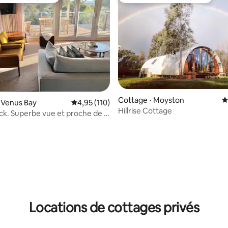
 cœur voyageurs
Coup de cœur voyageurs
la base de 180 commentaires : 4,97 sur 5
Cottage ⋅ Moyston
É
 Venus Bay
Évaluation moyenne sur la base de 110 comme
4,95 (110)
Hillrise Cottage
k. Superbe vue et proche de la
Locations de cottages privés