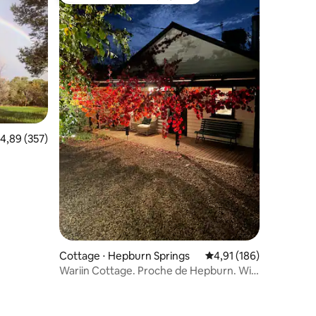
Coups de cœur voyageurs les plus appréciés
valuation moyenne sur la base de 357 commentaires : 4,89 sur 5
4,89 (357)
ntaires : 4,95 sur 5
Cottage ⋅ Hepburn Springs
Évaluation moyenne sur
4,91 (186)
Wariin Cottage. Proche de Hepburn. WiFi
5G et Netflix