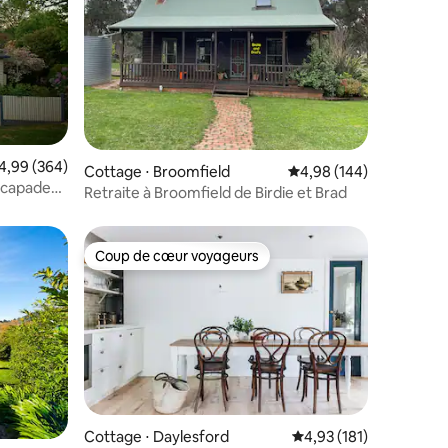
taires : 4,99 sur 5
valuation moyenne sur la base de 364 commentaires : 4,99 sur 5
4,99 (364)
Cottage ⋅ Broomfield
Évaluation moyenne sur
4,98 (144)
scapade
Retraite à Broomfield de Birdie et Brad
Coup de cœur voyageurs
Coup de cœur voyageurs
ntaires : 4,93 sur 5
Cottage ⋅ Daylesford
Évaluation moyenne sur
4,93 (181)