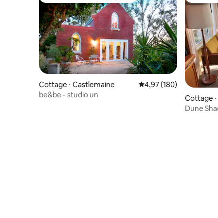
Coups de cœur voyageurs les plus appréciés
Coup de
Cottage ⋅ Castlemaine
Évaluation moyenne sur 
4,97 (180)
be&be - studio un
Cottage ⋅
Dune Shac
plage