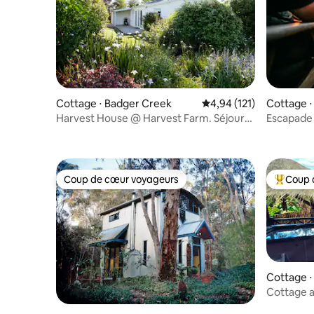
Cottage ⋅ Badger Creek
Évaluation moyenne sur
4,94 (121)
Cottage 
Harvest House @ Harvest Farm. Séjour
Escapade 
idyllique dans un chalet
cinéma –
Coup de cœur voyageurs
Coup 
Coup de cœur voyageurs
Coups de
Cottage ⋅
Cottage a