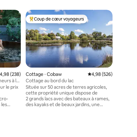
Cottage 
Coup de cœur voyageurs
Coup
lus appréciés
Coups de cœur voyageurs les plus appréciés
Coups d
Pemberl
Pemberle
indépenda
propriété
à l'extér
Malmsbur
cottage 
spectacul
ferme ; l
taires : 4,99 sur 5
valuation moyenne sur la base de 238 commentaires : 4,98 sur 5
4,98 (238)
Cottage ⋅ Cobaw
Évaluation moyenne sur
4,98 (526)
se baigne
eurs à la
Cottage au bord du lac
prélasser
r le prix
Située sur 50 acres de terres agricoles,
base pou
cette propriété unique dispose de
Daylesford à p
2 grands lacs avec des bateaux à rames,
peuvent s
 les
des kayaks et de beaux jardins, une
notre cur
s Cottage
abondance de faune et une ambiance
ferme, y
iquement
sereine et paisible. Vos hôtes, Ann et
moutons 
60.
Kevin, vivent dans la maison principale, à
 en cèdre
environ 100 mètres du chalet au bord du
ouche à
lac et sont disponibles si nécessaire, ou