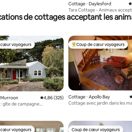
la base de 525 commentaires : 4,92 sur 5
Cottage ⋅ Daylesford
É
Tara Cottage - Animaux accep
ations de cottages acceptant les ani
 cœur voyageurs
Coup de cœur voyageurs
 cœur voyageurs
Coups de cœur voyageurs les p
la base de 144 commentaires : 4,95 sur 5
Cottage ⋅ Apollo Bay
É
⋅ Murroon
Évaluation moyenne sur la base de 325 commen
4,86 (325)
Cottage avec jardin dans les m
: gîte de campagne
Otways
ble avec cheminée
 cœur voyageurs
Coup de cœur voyageurs