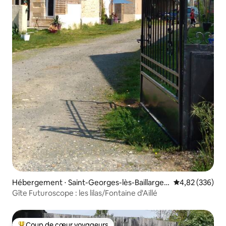
Hébergement ⋅ Saint-Georges-lès-Baillargea
Évaluation moy
4,82 (336)
ux
Gîte Futuroscope : les lilas/Fontaine d'Aillé
Coup de cœur voyageurs