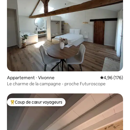
Appartement ⋅ Vivonne
Évaluation moy
4,96 (176)
Le charme de la campagne - proche Futuroscope
Coup de cœur voyageurs
Coups de cœur voyageurs les plus appréciés