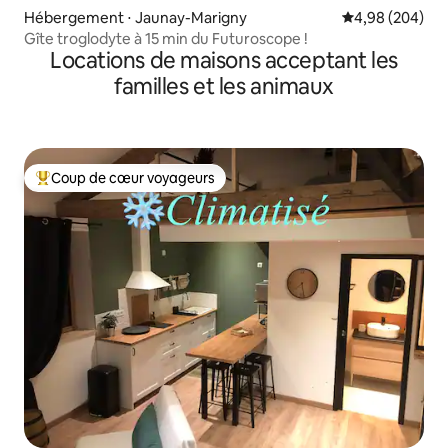
Hébergement ⋅ Jaunay-Marigny
Évaluation moy
4,98 (204)
Gîte troglodyte à 15 min du Futuroscope !
Locations de maisons acceptant les
familles et les animaux
Coup de cœur voyageurs
Coups de cœur voyageurs les plus appréciés