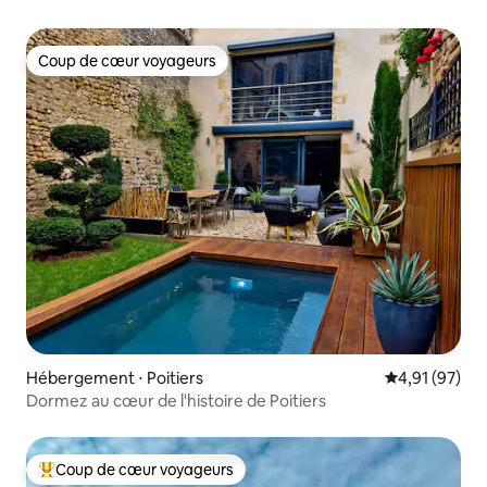
Coup de cœur voyageurs
Coup de cœur voyageurs
Hébergement ⋅ Poitiers
Évaluation mo
4,91 (97)
Dormez au cœur de l'histoire de Poitiers
Coup de cœur voyageurs
Coups de cœur voyageurs les plus appréciés