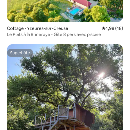
Cottage ⋅ Yzeures-sur-Creuse
Évaluation mo
4,98 (48)
Le Puits à la Brineraye - Gîte 8 pers avec piscine
Superhôte
Superhôte