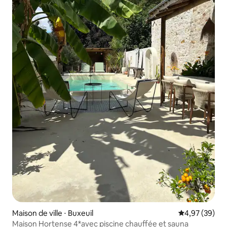
Maison de ville ⋅ Buxeuil
Évaluation mo
4,97 (39)
Maison Hortense 4*avec piscine chauffée et sauna