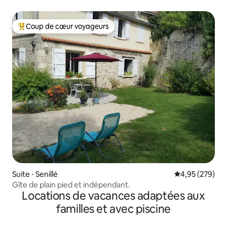
Coup de cœur voyageurs
Coups de cœur voyageurs les plus appréciés
Suite ⋅ Senillé
Évaluation moy
4,95 (279)
Gîte de plain pied et indépendant.
Locations de vacances adaptées aux
familles et avec piscine