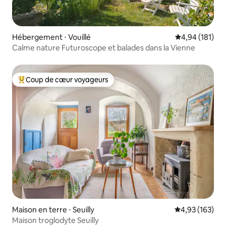
Hébergement ⋅ Vouillé
Évaluation moy
4,94 (181)
Calme nature Futuroscope et balades dans la Vienne
Coup de cœur voyageurs
Coups de cœur voyageurs les plus appréciés
Maison en terre ⋅ Seuilly
Évaluation moy
4,93 (163)
Maison troglodyte Seuilly