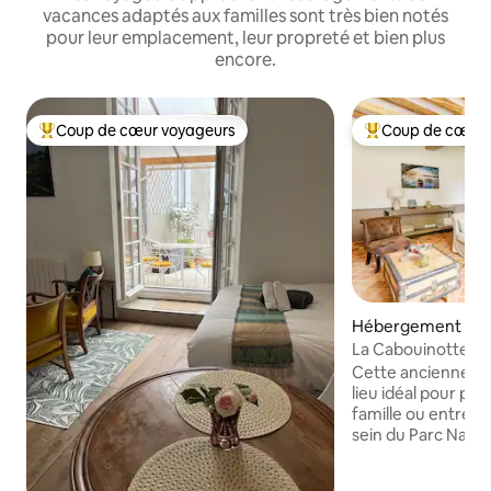
vacances adaptés aux familles sont très bien notés
pour leur emplacement, leur propreté et bien plus
encore.
Coup de cœur voyageurs
Coup de cœur 
Coups de cœur voyageurs les plus appréciés
Coups de cœur vo
Hébergement ⋅ Po
int-Pierre
La Cabouinotte : 
terrain clos
Cette ancienne fe
lieu idéal pour pa
famille ou entre am
sein du Parc Natur
Brenne et proche
dans la région : le zoo de Beauval, la