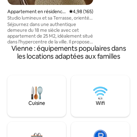
réserve de la Haut
Futuroscope, la vi
Appartement en résidence
Évaluation moyenne sur la base 
4,98 (165)
Roche Posay, la vi
⋅ Poitiers
Studio lumineux et sa Terrasse, orientée
Chauvigny , le vill
Nord -est
Séjournez dans une authentique
l'abbaye de Fontgo
demeure du 18 me siècle avec cet
Savin classée au 
appartement de 25 M2, idéalement situé
l'Unesco et les châ
dans l'hypercentre de la ville. Il propose
Vienne : équipements populaires dans
une grande pièce lumineuse, avec un
coin cuisine, ainsi qu'une table à manger,
les locations adaptées aux familles
un espace nuit avec un lit double et un
espace salon pour se détendre devant la
télévision, ou un moment lecture...,il
dispose également d' une terrasse
privée de 20M2 avec table et chaises de
jardin. Vue sur le Conservatoire, la vallée
du Clain, un moment privilégié.
Cuisine
Wifi