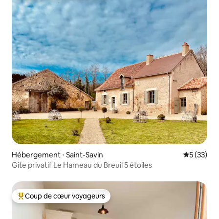
Hébergement ⋅ Saint-Savin
Évaluation
5 (33)
Gite privatif Le Hameau du Breuil 5 étoiles
Coup de cœur voyageurs
Coups de cœur voyageurs les plus appréciés