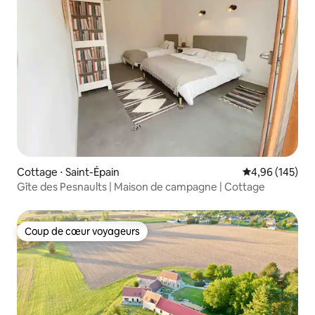
Cottage ⋅ Saint-Épain
Évaluation moy
4,96 (145)
Gîte des Pesnaults | Maison de campagne | Cottage
Coup de cœur voyageurs
Coup de cœur voyageurs