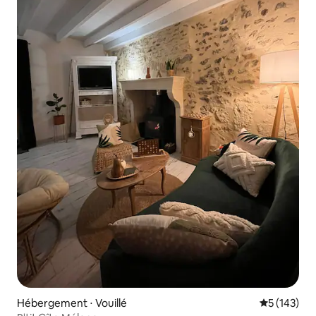
Hébergement ⋅ Vouillé
Évaluation 
5 (143)