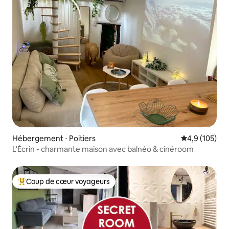
Hébergement ⋅ Poitiers
Évaluation mo
4,9 (105)
L'Écrin - charmante maison avec balnéo & cinéroom
Coup de cœur voyageurs
Coups de cœur voyageurs les plus appréciés