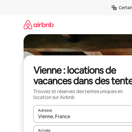
Aller
Certai
directement
au
contenu
Vienne : locations de
vacances dans des tent
Trouvez et réservez des tentes uniques en
location sur Airbnb
Adresse
Lorsque les résultats s'affichent, utilisez les flèc
Arrivée