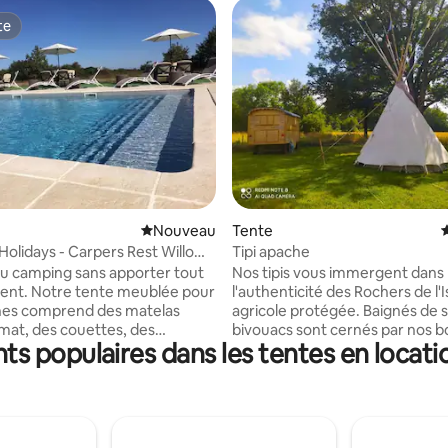
te
te
r la base de 9 commentaires : 4,89 sur 5
Nouvel hébergement
Nouveau
Tente
 Holidays - Carpers Rest Willow
Tipi apache
du camping sans apporter tout
Nos tipis vous immergent dans
ent. Notre tente meublée pour
l'authenticité des Rochers de l'
nes comprend des matelas
agricole protégée. Baignés de so
mat, des couettes, des
bivouacs sont cernés par nos bo
s populaires dans les tentes en locati
 des ustensiles de cuisine, de la
un dédale sauvage de granit et
et des couverts. À l'extérieur,
moussus. Le jour, nos sentiers 
verez votre propre banc de
offrent un refuge frais face à la
ue et un espace barbecue.
La nuit, la brise des sous-bois et
ez profiter de la piscine
fraîcheur minérale garantissen
 du lac de pêche, de l'espace de
sommeil réparateur. Déconnex