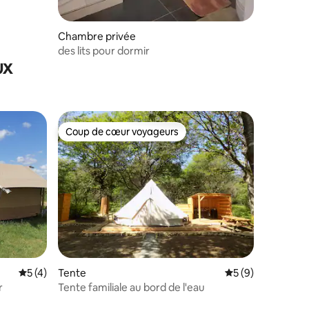
Chambre privée
des lits pour dormir
ux
Coup de cœur voyageurs
Coup de cœur voyageurs
ntaires : 4,81 sur 5
Évaluation moyenne sur la base de 4 commentaires : 5 sur 5
5 (4)
Tente
Évaluation moyenn
5 (9)
r
Tente familiale au bord de l'eau