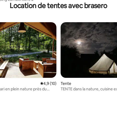
Location de tentes avec brasero
 la base de 56 commentaires : 4,89 sur 5
Évaluation moyenne sur la base de 10 comm
4,9 (10)
Tente
ari en plein nature près du
TENTE dans la nature, cuisine e
ope
+ douche extérieure !