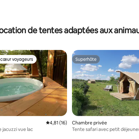
ocation de tentes adaptées aux anima
 cœur voyageurs
Superhôte
 cœur voyageurs
Superhôte
r la base de 58 commentaires : 4,91 sur 5
Évaluation moyenne sur la base de 16 comme
4,81 (16)
Chambre privée
 jacuzzi vue lac
Tente safari avec petit déjeune