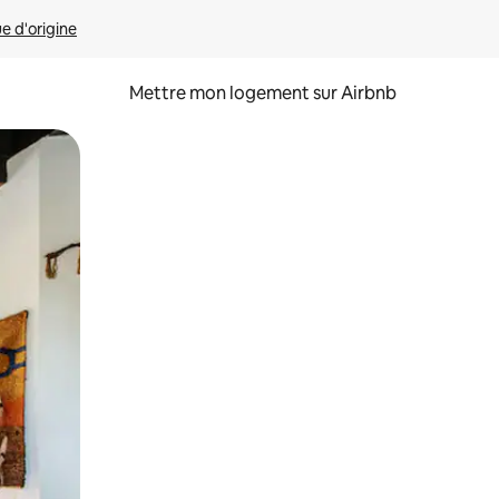
ue d'origine
Mettre mon logement sur Airbnb
sant glisser.