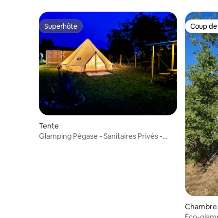
Superhôte
Coup de
Superhôte
Coup de
Tente
Glamping Pégase - Sanitaires Privés -
230m²
Chambre 
Éco-glamp