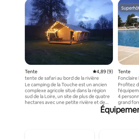
Superhô
Superhô
Tente
Évaluation moyenne su
4,89 (9)
Tente
tente de safari au bord de la rivière
Fonclaire
View
Le camping de la Touche est un ancien
Profitez 
complexe agricole situé dans la région
l'équipem
sud de la Loire, un site de plus de quatre
4 person
hectares avec une petite rivière et de
grand for
Équipement
nombreux arbres matures. Son cadre
oreillers,
paisible sur une ancienne ferme bien
vaisselle 
conservée est bien placé pour observer
vous trou
les oiseaux, pêcher ou simplement se
pique-niq
prélasser au soleil. La tente safari est une
Vous pourr
fabuleuse escapade relaxante et
chauffée,