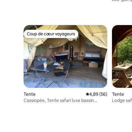
Coup de cœur voyageurs
Coup de cœur voyageurs
Tente
Évaluation moyenne sur
4,89 (56)
Tente
Cassiopée, Tente safari luxe bassin
Lodge saf
naturel spa
Futurosc