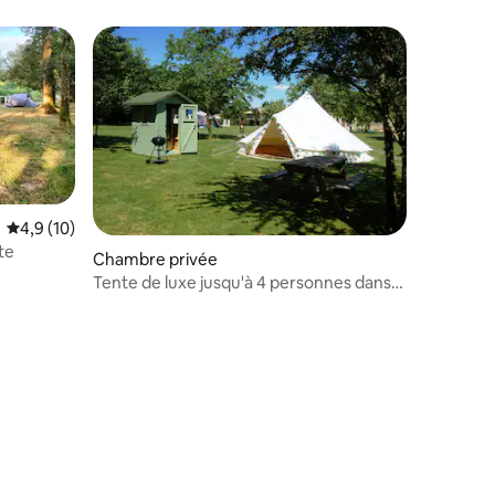
Évaluation moyenne sur la base de 10 commentaires : 4,9 sur 5
4,9 (10)
te
Chambre privée
Tente de luxe jusqu'à 4 personnes dans
La Charente
ntaires : 4,85 sur 5