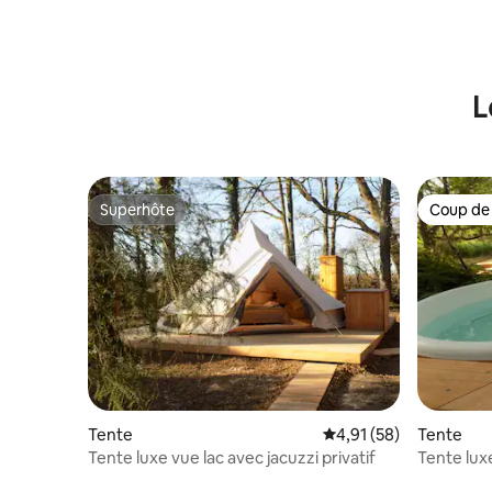
L
Superhôte
Coup de
Superhôte
Coup de
Tente
Évaluation moyenne su
4,91 (58)
Tente
Tente luxe vue lac avec jacuzzi privatif
Tente luxe