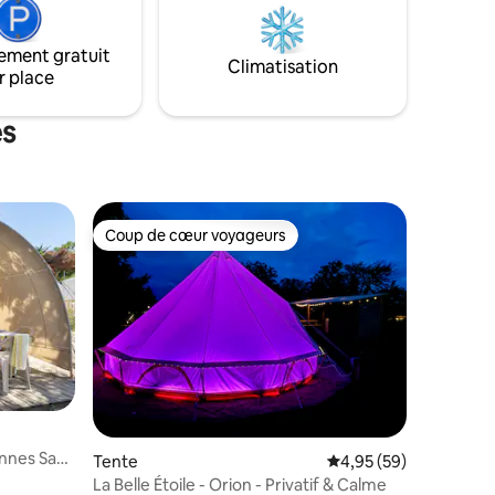
une authentique baignoire de château,
er et
ou encore d'un bain nordique au feu de
ur hors
bois.
ement gratuit
Climatisation
r place
es
Coup de cœur voyageurs
Coup de cœur voyageurs
onnes Sans
taires : 4,96 sur 5
Tente
Évaluation moyenne su
4,95 (59)
La Belle Étoile - Orion - Privatif & Calme