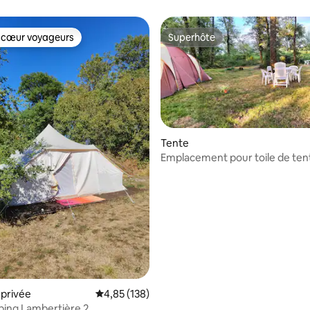
 cœur voyageurs
Superhôte
 cœur voyageurs
Superhôte
Tente
Emplacement pour toile de ten
privée
Évaluation moyenne sur la base de 138 comme
4,85 (138)
ing Lambertière 2