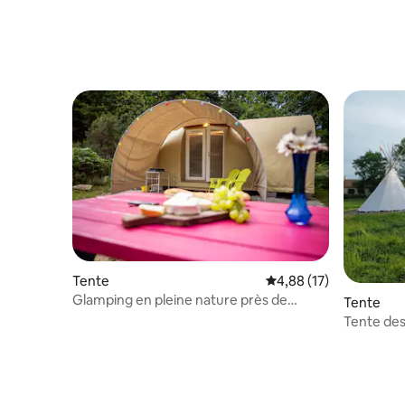
Tente
Évaluation moyenne su
4,88 (17)
Glamping en pleine nature près de
Tente
Futuroscope
Tente des